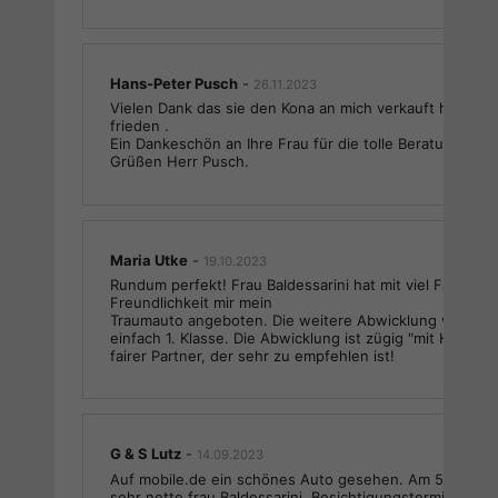
Hans-Peter Pusch
-
26.11.2023
Vielen Dank das sie den Kona an mich verkauft haben. Ic
frieden .
Ein Dankeschön an Ihre Frau für die tolle Beratung. Mit
Grüßen Herr Pusch.
Maria Utke
-
19.10.2023
Rundum perfekt! Frau Baldessarini hat mit viel Fachwis
Freundlichkeit mir mein
Traumauto angeboten. Die weitere Abwicklung von ih
einfach 1. Klasse. Die Abwicklung ist zügig "mit Hand un
fairer Partner, der sehr zu empfehlen ist!
G & S Lutz
-
14.09.2023
Auf mobile.de ein schönes Auto gesehen. Am 5.9.2023
sehr nette frau Baldessarini. Besichtigungstermin verei