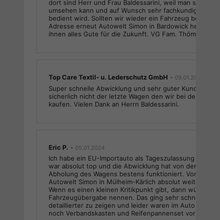
dort sind Herr und Frau Baldessarini, weil man sich un
umsehen kann und auf Wunsch sehr fachkundig, gut un
bedient wird. Sollten wir wieder ein Fahrzeug benötigen
Adresse erneut Autowelt Simon in Bardowick heißen. 
ihnen alles Gute für die Zukunft. VG Fam. Thöming
Top Care Textil- u. Lederschutz GmbH
-
09.01.2024
Super schnelle Abwicklung und sehr guter Kundenservi
sicherlich nicht der letzte Wagen den wir bei der Auto
kaufen. Vielen Dank an Herrn Baldessarini.
Eric P.
-
05.01.2024
Ich habe ein EU-Importauto als Tageszulassung dort gek
war absolut top und die Abwicklung hat von der Beratu
Abholung des Wagens bestens funktioniert. Von daher 
Autowelt Simon in Mülheim-Kärlich absolut weiterempfe
Wenn es einen kleinen Kritikpunkt gibt, dann würde ich
Fahrzeugübergabe nennen. Das ging sehr schnell ohne
detaillierter zu zeigen und leider waren im Auto weder
noch Verbandskasten und Reifenpannenset vorhanden.