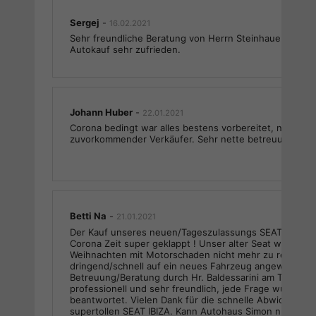
Sergej
-
16.02.2021
Sehr freundliche Beratung von Herrn Steinhauer. Wir s
Autokauf sehr zufrieden.
Johann Huber
-
22.01.2021
Corona bedingt war alles bestens vorbereitet, netter K
zuvorkommender Verkäufer. Sehr nette betreuung.
Betti Na
-
21.01.2021
Der Kauf unseres neuen/Tageszulassungs SEAT IBIZA ha
Corona Zeit super geklappt ! Unser alter Seat war kurz 
Weihnachten mit Motorschaden nicht mehr zu repariere
dringend/schnell auf ein neues Fahrzeug angewiesen. 
Betreuung/Beratung durch Hr. Baldessarini am Telefon 
professionell und sehr freundlich, jede Frage wurde ve
beantwortet. Vielen Dank für die schnelle Abwicklung
supertollen SEAT IBIZA. Kann Autohaus Simon nur empf