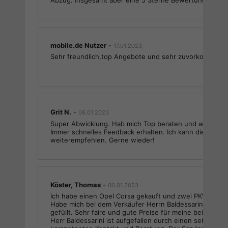
Abzug. Insgesamt aber eine 5 Sterne Bewertung.
mobile.de Nutzer
-
17.01.2023
Sehr freundlich,top Angebote und sehr zuvorkommend
Grit N.
-
06.01.2023
Super Abwicklung. Hab mich Top beraten und aufgehob
Immer schnelles Feedback erhalten. Ich kann die Komp
weiterempfehlen. Gerne wieder!
Köster, Thomas
-
06.01.2023
Ich habe einen Opel Corsa gekauft und zwei PKW in Z
Habe mich bei dem Verkäufer Herrn Baldessarini sehr 
gefüllt. Sehr faire und gute Preise für meine beiden 
Herr Baldessarini ist aufgefallen durch einen sehr freu