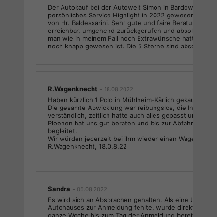
Der Autokauf bei der Autowelt Simon in Bardowick ist 
persönliches Service Highlight in 2022 gewesen. Top Se
von Hr. Baldessarini. Sehr gute und faire Beratung. Tel
erreichbar, umgehend zurückgerufen und absolut hilfs
man wie in meinem Fall noch Extrawünsche hatte, es ze
noch knapp gewesen ist. Die 5 Sterne sind absolut gere
R.Wagenknecht
-
18.08.2022
Haben kürzlich 1 Polo in Mühlheim-Kärlich gekauft.
Die gesamte Abwicklung war reibungslos, die Informat
verständlich, zeitlich hatte auch alles gepasst und der 
Ploenen hat uns gut beraten und bis zur Abfahrt vom H
begleitet.
Wir würden jederzeit bei ihm wieder einen Wagen kauf
R.Wagenknecht, 18.0.8.22
Sandra
-
05.08.2022
Es wird sich an Absprachen gehalten. Als eine Unterlag
Autohauses zur Anmeldung fehlte, wurde direkt ein Le
ganze Woche bis zum Tag der Anmeldung bereit gestell