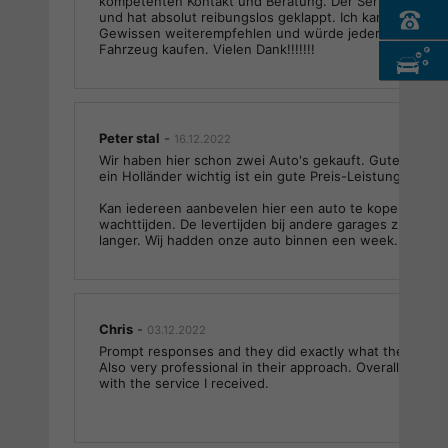
kompetenten Kontakt und Beratung. Der Service war wir
und hat absolut reibungslos geklappt. Ich kann das Au
Gewissen weiterempfehlen und würde jederzeit dort w
Fahrzeug kaufen. Vielen Dank!!!!!!!
Peter stal
-
16.12.2022
Wir haben hier schon zwei Auto's gekauft. Gute servic
ein Holländer wichtig ist ein gute Preis-Leistungsverhäl
Kan iedereen aanbevelen hier een auto te kopen. Geen
wachttijden. De levertijden bij andere garages zijn een h
langer. Wij hadden onze auto binnen een week.
Chris
-
03.12.2022
Prompt responses and they did exactly what they said 
Also very professional in their approach. Overall, I was 
with the service I received.