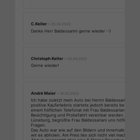
C.Keller
-
05.04.2023
Danke Herr Baldessarini gerne wieder :-)
Christoph Keller
-
03.04.2023
Gerne wieder!
André Maier
-
16.03.2023
Ich habe zuletzt mein Auto bei Hernn Baldessariani gek
positive Kauferlebnis startete jedoch bereits bei einem
einem höflichen Telefonat mit Frau Baldessariani. Schne
Besichtigung und Probefahrt vereinbar werden. Ange
Lüneburg, begrüßte Frau Baldessariani uns höflich und 
Fragen.
Das Auto war wie auf den Bildern und innerhalb 1,5 W
wir es abholen. Am Preis lies sich nicht viel machen, da