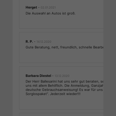
Herget
-
02.01.2021
Die Auswahl an Autos ist groß.
R. P.
-
14.12.2020
Gute Beratung, nett, freundlich, schnelle Bearbeitung.
Barbara Diestel
-
13.12.2020
Der Herr Ballesarini hat uns sehr gut beraten, sehr Ko
uns mit allem Behilflich. Die Anmeldung, Ganzjahresrei
deutsche Gebrauchsanweisung! Es war für uns ein "ei
Sorglospaket". Jederzeit wieder!!!