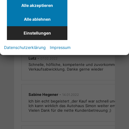
Alle akzeptieren
Alle ablehnen
Blanke Rüdiger
-
07.02.2022
Vielen Dank Herr Tutas , alles sehr reibungslos gelaufe
Jederzeit gerne wieder.
Einstellungen
Datenschutzerklärung
Impressum
Lutz
-
07.02.2022
Schnelle, höfliche, kompetente und zuvorkommend Ver
Verkaufsabwicklung. Danke gerne wieder
Sabine Hegener
-
14.01.2022
Ich bin echt begeistert ,der Kauf war schnell und völlig 
Ich kann wirklich das Autohaus Simon weiter empfehlen
Vielen Dank für die nette Kundenbetreuung ;)