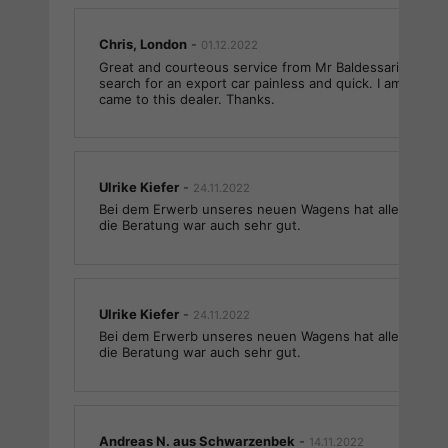
Chris, London
-
01.12.2022
Great and courteous service from Mr Baldessarini. He 
search for an export car painless and quick. I am truly p
came to this dealer. Thanks.
Ulrike Kiefer
-
24.11.2022
Bei dem Erwerb unseres neuen Wagens hat alles super
die Beratung war auch sehr gut.
Ulrike Kiefer
-
24.11.2022
Bei dem Erwerb unseres neuen Wagens hat alles super
die Beratung war auch sehr gut.
Andreas N. aus Schwarzenbek
-
14.11.2022