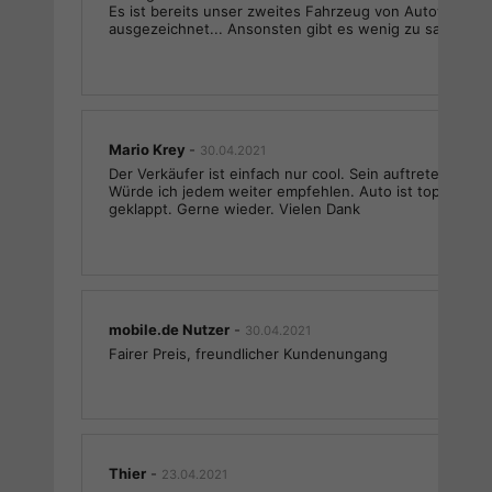
Es ist bereits unser zweites Fahrzeug von Autowelt Sim
ausgezeichnet... Ansonsten gibt es wenig zu sagen. D
Mario Krey
-
30.04.2021
Der Verkäufer ist einfach nur cool. Sein auftreten... sei
Würde ich jedem weiter empfehlen. Auto ist top. Alles 
geklappt. Gerne wieder. Vielen Dank
mobile.de Nutzer
-
30.04.2021
Fairer Preis, freundlicher Kundenungang
Thier
-
23.04.2021