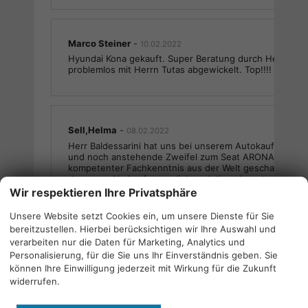
Marco Steiner
-
10.02.2022
Hyundai Kona gekauft. Super Beratung durch Herrn Tuta
problemlos mit Herrn Tutas abgewickelt. Top!!!!
Sell,Helma
-
08.02.2022
Herr Baldessarini hat uns bei unserem Autokauf hervor
und noch anstehende Zweifel zum Seat ARONA Autoka
kompetenter Fachkenntnis aus der Welt geschafft. Noc
das super Verkaufsgespräch und die sehr gute
Verkaufsatmosphäre.Mit freundlichen Güßen Sell/Koois
Wir respektieren Ihre Privatsphäre
Unsere Website setzt Cookies ein, um unsere Dienste für Sie
bereitzustellen. Hierbei berücksichtigen wir Ihre Auswahl und
verarbeiten nur die Daten für Marketing, Analytics und
Michael Pfannmüller
-
07.02.2022
Personalisierung, für die Sie uns Ihr Einverständnis geben. Sie
Alles problemlos und schnell abgewickelt. Bei Rückfrag
können Ihre Einwilligung jederzeit mit Wirkung für die Zukunft
Erreichbarkeit und jederzeit fundierte Auskunft. Wenn
widerrufen.
vorhanden, jederzeit die Empfehlung bei Auto Welt Sim
Kärlich zu kaufen.