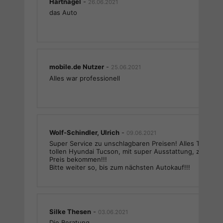
Hartnagel
-
26.06.2021
das Auto
mobile.de Nutzer
-
25.06.2021
Alles war professionell
Wolf-Schindler, Ulrich
-
09.06.2021
Super Service zu unschlagbaren Preisen! Alles Top, ger
tollen Hyundai Tucson, mit super Ausstattung, zu eine
Preis bekommen!!!
Bitte weiter so, bis zum nächsten Autokauf!!!
Silke Thesen
-
03.06.2021
Die Beratung