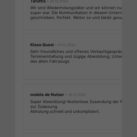
Taruttis
-
02.12.2020
Wir sind Wiederholungstäter und wir können nur sagen
super war. Die Kommunikation in diesem Unternehmen 
geschrieben. Perfekt. Weiter so und bleibt gesund.
Klaus Quast
-
01.12.2020
Sehr freundliches und offenes Verkaufsgespräch; abso
Termineinhaltung und zügige Abwicklung; Unterstützu
des alten Fahrzeugs
mobile.de Nutzer
-
30.11.2020
Super Abwicklung! Kostenlose Zusendung der Fahrzeu
zur Zulassung.
Abholung schnell und unkompliziert.