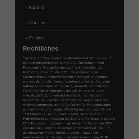
Kontakt
Über uns
Fillialen
Rechtliches
*Weitere Infortmationen zum offiziellen Kraftstoffverbrauch
und den offiziellen spezifischen CO2-Emissionen neuer
Personenkraftwagen können dem 'Leitfaden über den
Kraftstoffverbrauch, die CO2-Emissionen und den
Stromverbrauch neuer Personenkraftwagen' entnommen
werden, der an allen Verkaufsstellen und bei der Deutsche
Automobil Treuhand GmbH (DAT), Hellmuth-Hirth-Straße 1,
73760 Ostfildern-Scharnhausen bzw. im Internet unter
www.dat.de/co2/ unentgeltlich erhältlich ist. Ab dem 1.
September 2017 werden bestimmte Neuwagen nach dem
weltweit harmonisierten Prüfverfahren für Personenwagen
und leichte Nutzfahrzeuge (World Harmonised Light Vehicle
Test Procedure, WLTP), einem neuen, realistischeren
Prüfverfahren zur Messung des Kraftstoffverbrauchs und der
CO2-Emissionen, typgenehmigt. Ab dem 1. September 2018
wird das WLTP den neuen europäischen Fahrzyklus (NEFZ),
das derzeitige Prüfverfahren, ersetzen. Wegen der
realistischeren Prüfbedingungen sind die nach dem WLTP