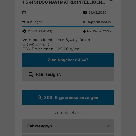
1.5 eTSI DSG NAVI MATRIX INTELLIGENT DRIVE KEYLESS SHZ RFK ;
parken
31.03.2026
auf Lager
Doppelkupplungsgetriebe (DSG)
110 kW (150 PS)
Eis Weiss 2Y2Y
Verbrauch kombiniert:
5,40 l/100km
CO
-Klasse:
D
2
CO
-Emissionen:
122,00 g/km
2
Zum Angebot 84647
Fahrzeugnr.
266
Ergebnisse anzeigen
zurücksetzen
Fahrzeugtyp