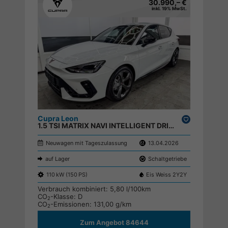
30.990,– €
inkl. 19% MwSt.
Cupra Leon
Drucken,
1.5 TSI MATRIX NAVI INTELLIGENT DRIVE SHZ KEYLESS ;
parken
Neuwagen mit Tageszulassung
13.04.2026
auf Lager
Schaltgetriebe
110 kW (150 PS)
Eis Weiss 2Y2Y
Verbrauch kombiniert:
5,80 l/100km
CO
-Klasse:
D
2
CO
-Emissionen:
131,00 g/km
2
Zum Angebot 84644