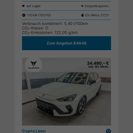
auf Lager
Doppelkupplungsgetriebe (DSG)
110 kW (150 PS)
Eis Weiss 2Y2Y
Verbrauch kombiniert:
5,40 l/100km
CO
-Klasse:
D
2
CO
-Emissionen:
122,00 g/km
2
Zum Angebot 84646
34.490,– €
inkl. 19% MwSt.
Cupra Leon
Drucken,