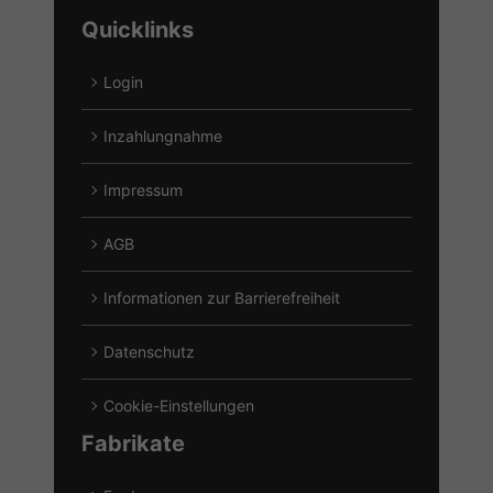
Alfa
CF
Cupra
Quicklinks
Romeo
Moto
anzeigen
anzeigen
anzeigen
Login
Inzahlungnahme
Impressum
AGB
Informationen zur Barrierefreiheit
Datenschutz
Cookie-Einstellungen
Fabrikate