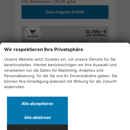
CO
-Emissionen:
125,00 g/km
2
Zum Angebot 84596
32.790,– €
inkl. 19% MwSt.
Wir respektieren Ihre Privatsphäre
Unsere Website setzt Cookies ein, um unsere Dienste für Sie
bereitzustellen. Hierbei berücksichtigen wir Ihre Auswahl und
verarbeiten nur die Daten für Marketing, Analytics und
Personalisierung, für die Sie uns Ihr Einverständnis geben. Sie
können Ihre Einwilligung jederzeit mit Wirkung für die Zukunft
widerrufen.
Cupra Leon
Drucken,
1.5 eTSI DSG ACC SHZ RFK KEYLESS ;
parken
Alle akzeptieren
Neuwagen mit Tageszulassung
14.04.2026
Alle ablehnen
auf Lager
Doppelkupplungsgetriebe (DSG)
110 kW (150 PS)
Taiga Grau