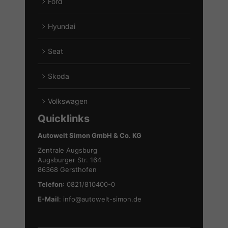
Ford
Alle
Fahrzeuge
Hyundai
von
Alle
Ford
Fahrzeuge
Seat
anzeigen
von
Alle
Hyundai
Fahrzeuge
Skoda
anzeigen
von
Alle
Seat
Fahrzeuge
Volkswagen
anzeigen
von
Alle
Quicklinks
Skoda
Fahrzeuge
anzeigen
von
Autowelt Simon GmbH & Co. KG
Volkswagen
Zentrale Augsburg
anzeigen
Augsburger Str. 164
86368 Gersthofen
Telefon
: 0821/810400-0
E-Mail
:
info@autowelt-simon.de