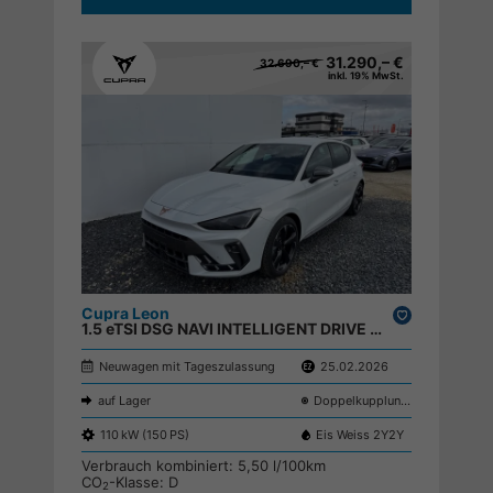
31.290,– €
32.690,– €
inkl. 19% MwSt.
Cupra Leon
Drucken,
1.5 eTSI DSG NAVI INTELLIGENT DRIVE ACC SHZ KEYLESS ;
parken
Neuwagen mit Tageszulassung
25.02.2026
auf Lager
Doppelkupplungsgetriebe (DSG)
110 kW (150 PS)
Eis Weiss 2Y2Y
Verbrauch kombiniert:
5,50 l/100km
CO
-Klasse:
D
2