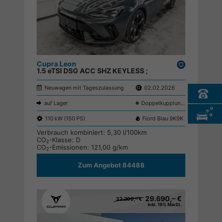
Cupra Leon
Drucken,
1.5 eTSI DSG ACC SHZ KEYLESS ;
parken
Neuwagen mit Tageszulassung
02.02.2026
auf Lager
Doppelkupplungsgetriebe (DSG)
110 kW (150 PS)
Fiord Blau 9K9K
Verbrauch kombiniert:
5,30 l/100km
CO
-Klasse:
D
2
CO
-Emissionen:
121,00 g/km
2
Zum Angebot 84488
29.690,– €
32.290,– €
inkl. 19% MwSt.