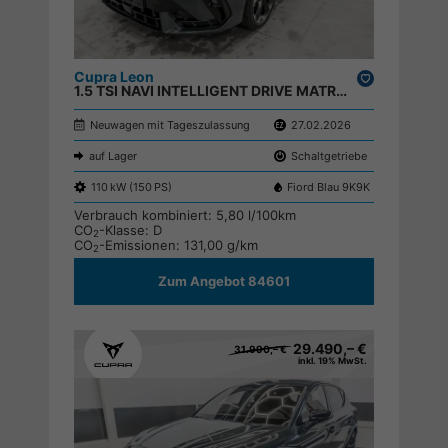
Cupra Leon
Drucken,
1.5 TSI NAVI INTELLIGENT DRIVE MATRIX ;
parken
Neuwagen mit Tageszulassung
27.02.2026
auf Lager
Schaltgetriebe
110 kW (150 PS)
Fiord Blau 9K9K
Verbrauch kombiniert:
5,80 l/100km
CO
-Klasse:
D
2
CO
-Emissionen:
131,00 g/km
2
Zum Angebot 84601
29.490,– €
31.990,– €
inkl. 19% MwSt.