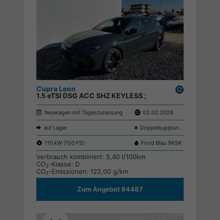
Cupra Leon
Drucken,
1.5 eTSI DSG ACC SHZ KEYLESS ;
parken
Neuwagen mit Tageszulassung
02.02.2026
auf Lager
Doppelkupplungsgetriebe (DSG)
110 kW (150 PS)
Fiord Blau 9K9K
Verbrauch kombiniert:
5,40 l/100km
CO
-Klasse:
D
2
CO
-Emissionen:
122,00 g/km
2
Zum Angebot 84487