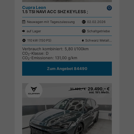
Cupra Leon
Drucken,
1.5 TSI NAVI ACC SHZ KEYLESS ;
parken
Neuwagen mit Tageszulassung
02.02.2026
auf Lager
Schaltgetriebe
110 kW (150 PS)
Schwarz Metallic 0E0E
Verbrauch kombiniert:
5,80 l/100km
CO
-Klasse:
D
2
CO
-Emissionen:
131,00 g/km
2
Zum Angebot 84490
29.490,– €
31.490,– €
inkl. 19% MwSt.