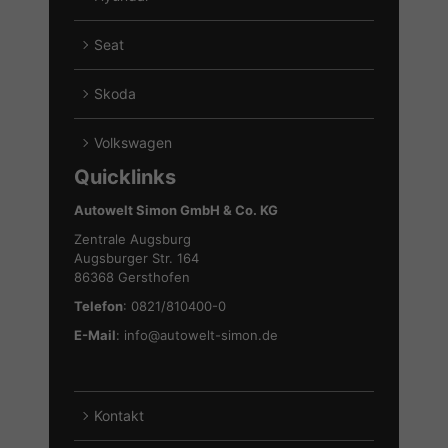
von
Alle
Ford
Fahrzeuge
Seat
anzeigen
von
Alle
Hyundai
Fahrzeuge
Skoda
anzeigen
von
Alle
Seat
Fahrzeuge
Volkswagen
anzeigen
von
Alle
Quicklinks
Skoda
Fahrzeuge
anzeigen
von
Autowelt Simon GmbH & Co. KG
Volkswagen
Zentrale Augsburg
anzeigen
Augsburger Str. 164
86368 Gersthofen
Telefon
: 0821/810400-0
E-Mail
:
info@autowelt-simon.de
Kontakt