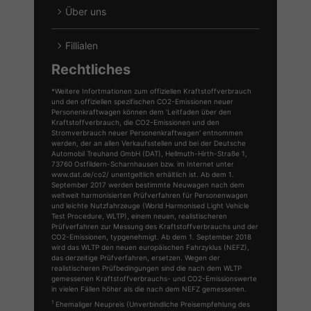
Über uns
Fillialen
Rechtliches
*Weitere Infortmationen zum offiziellen Kraftstoffverbrauch
und den offiziellen spezifischen CO2-Emissionen neuer
Personenkraftwagen können dem 'Leitfaden über den
Kraftstoffverbrauch, die CO2-Emissionen und den
Stromverbrauch neuer Personenkraftwagen' entnommen
werden, der an allen Verkaufsstellen und bei der Deutsche
Automobil Treuhand GmbH (DAT), Hellmuth-Hirth-Straße 1,
73760 Ostfildern-Scharnhausen bzw. im Internet unter
www.dat.de/co2/ unentgeltlich erhältlich ist. Ab dem 1.
September 2017 werden bestimmte Neuwagen nach dem
weltweit harmonisierten Prüfverfahren für Personenwagen
und leichte Nutzfahrzeuge (World Harmonised Light Vehicle
Test Procedure, WLTP), einem neuen, realistischeren
Prüfverfahren zur Messung des Kraftstoffverbrauchs und der
CO2-Emissionen, typgenehmigt. Ab dem 1. September 2018
wird das WLTP den neuen europäischen Fahrzyklus (NEFZ),
das derzeitige Prüfverfahren, ersetzen. Wegen der
realistischeren Prüfbedingungen sind die nach dem WLTP
gemessenen Kraftstoffverbrauchs- und CO2-Emissionswerte
in vielen Fällen höher als die nach dem NEFZ gemessenen.
1
Ehemaliger Neupreis (Unverbindliche Preisempfehlung des