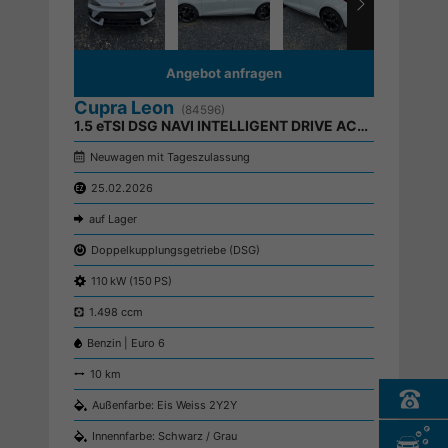
Angebot anfragen
Cupra Leon
(84596)
1.5 eTSI DSG NAVI INTELLIGENT DRIVE ACC SHZ KEYLESS
Neuwagen mit Tageszulassung
25.02.2026
auf Lager
Doppelkupplungsgetriebe (DSG)
110 kW (150 PS)
1.498 ccm
Benzin | Euro 6
10 km
Außenfarbe: Eis Weiss 2Y2Y
Innennfarbe: Schwarz / Grau