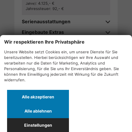
:
4.125,- €
Jahre)
Jahressteuer:
92,- €
Serienausstattungen
Eingebaute Extras
Wir respektieren Ihre Privatsphäre
Verfügbarkeitsanfrage stellen
Unsere Website setzt Cookies ein, um unsere Dienste für Sie
bereitzustellen. Hierbei berücksichtigen wir Ihre Auswahl und
Wir rufen Sie an
verarbeiten nur die Daten für Marketing, Analytics und
Personalisierung, für die Sie uns Ihr Einverständnis geben. Sie
können Ihre Einwilligung jederzeit mit Wirkung für die Zukunft
widerrufen.
Alle
Alle
Alle
Alle akzeptieren
Fahrzeuge
Fahrzeuge
Fahrzeuge
von
von
von
Alle ablehnen
Alfa
CF
Cupra
Quicklinks
Romeo
Moto
anzeigen
Einstellungen
anzeigen
anzeigen