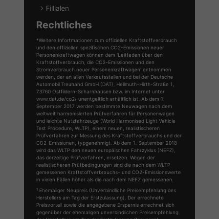
Fillialen
Rechtliches
*Weitere Infortmationen zum offiziellen Kraftstoffverbrauch
und den offiziellen spezifischen CO2-Emissionen neuer
Personenkraftwagen können dem 'Leitfaden über den
Kraftstoffverbrauch, die CO2-Emissionen und den
Stromverbrauch neuer Personenkraftwagen' entnommen
werden, der an allen Verkaufsstellen und bei der Deutsche
Automobil Treuhand GmbH (DAT), Hellmuth-Hirth-Straße 1,
73760 Ostfildern-Scharnhausen bzw. im Internet unter
www.dat.de/co2/ unentgeltlich erhältlich ist. Ab dem 1.
September 2017 werden bestimmte Neuwagen nach dem
weltweit harmonisierten Prüfverfahren für Personenwagen
und leichte Nutzfahrzeuge (World Harmonised Light Vehicle
Test Procedure, WLTP), einem neuen, realistischeren
Prüfverfahren zur Messung des Kraftstoffverbrauchs und der
CO2-Emissionen, typgenehmigt. Ab dem 1. September 2018
wird das WLTP den neuen europäischen Fahrzyklus (NEFZ),
das derzeitige Prüfverfahren, ersetzen. Wegen der
realistischeren Prüfbedingungen sind die nach dem WLTP
gemessenen Kraftstoffverbrauchs- und CO2-Emissionswerte
in vielen Fällen höher als die nach dem NEFZ gemessenen.
1
Ehemaliger Neupreis (Unverbindliche Preisempfehlung des
Herstellers am Tag der Erstzulassung). Der errechnete
Preisvorteil sowie die angegebene Ersparnis errechnet sich
gegenüber der ehemaligen unverbindlichen Preisempfehlung