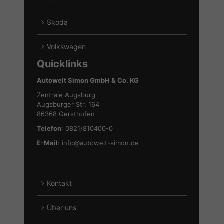
anzeigen
von
Alle
Hyundai
Fahrzeuge
Skoda
anzeigen
von
Alle
Seat
Fahrzeuge
Volkswagen
anzeigen
von
Alle
Quicklinks
Skoda
Fahrzeuge
anzeigen
von
Autowelt Simon GmbH & Co. KG
Volkswagen
Zentrale Augsburg
anzeigen
Augsburger Str. 164
86368 Gersthofen
Telefon
: 0821/810400-0
E-Mail
:
info@autowelt-simon.de
Kontakt
Über uns