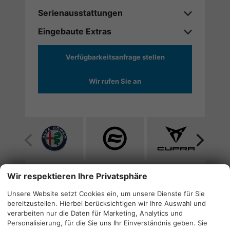
Serienausstattungen
Eingebaute Extras
Verfügbarkeitsanfrage stellen
Wir rufen Sie an
Alle
Alle
Alle
Fahrzeuge
Fahrzeuge
Fahrzeuge
von
von
von
Wir respektieren Ihre Privatsphäre
Alfa
CF
Cupra
Quicklinks
Romeo
Moto
anzeigen
Unsere Website setzt Cookies ein, um unsere Dienste für Sie
anzeigen
anzeigen
bereitzustellen. Hierbei berücksichtigen wir Ihre Auswahl und
verarbeiten nur die Daten für Marketing, Analytics und
Login
Personalisierung, für die Sie uns Ihr Einverständnis geben. Sie