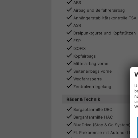
ABS
Airbag und Beifahrerairbag
Anhängerstabilitätskontrolle TSA
ASR
Dreipunktgurte und Kopfstützen
ESP
ISOFIX
Kopfairbags
Mittelairbag vorne
Seitenairbags vorne
W
Wegfahrsperre
U
Zentralverriegelung
b
n
Räder & Technik
u
W
Bergabfahrhilfe DBC
Berganfahrhilfe HAC
BlueDrive (Stop & Go System)
El. Parkbremse mit Autohold Funk