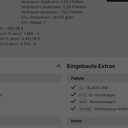
Verbrauch Stadtrand:
6,60 l/100km
Verbrauch Landstraße:
5,90 l/100km
Verbrauch Autobahn:
7,50 l/100km
CO
-Emissionen:
161,00 g/km
2
CO
-Klasse:
F
2
hr:
1.857,36 €
:
1.449,- €
nitt 10 Jahre)
:
3.441,38 €
itt 10 Jahre)
:
5.313,- €
tt 10 Jahre)
Eingebaute Extras
Pakete
BLACK LINE
(o)
en
El. Heckklappe
PTG
Panoramadach
MSR
Sitzheizung hinten
WP PRE
Innen