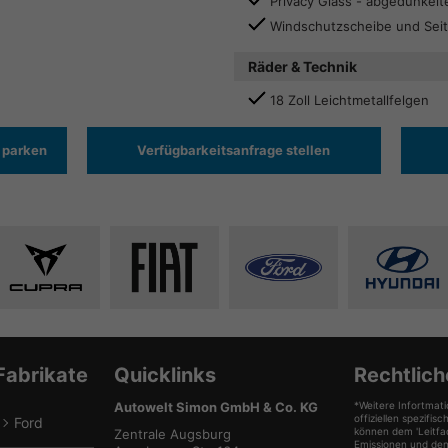
Privacy Glass - abgedunkelt
Windschutzscheibe und Seit
Räder & Technik
18 Zoll Leichtmetallfelgen
 parken
Verfügbarkeitsanfrage stellen
Alle
Alle
Alle
Alle
Fahrzeuge
Fahrzeuge
Fahrzeuge
Fahrze
von
von
von
von
Cupra
Fiat
Ford
Hyunda
anzeigen
anzeigen
anzeigen
anzeig
Fabrikate
Quicklinks
Rechtlich
Autowelt Simon GmbH & Co. KG
*Weitere Infortmati
offiziellen spezif
Ford
können dem 'Leitfa
lle
Zentrale Augsburg
Emissionen und de