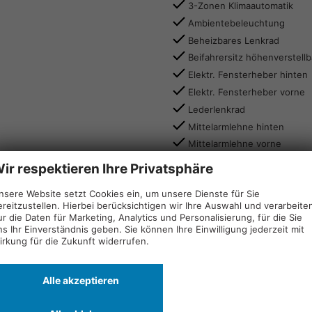
3-Zonen Klimaautomatik
Ambientebeleuchtung
Beheizbares Lenkrad
Beifahrersitz höhenverstellb
Elektr. Fensterheber hinten
Elektr. Fensterheber vorne
Lederlenkrad
Mittelarmlehne hinten
Mittelarmlehne vorne
Sitzheizung vorne
ir respektieren Ihre Privatsphäre
Stoff / Dekor Elemente Tür
nsere Website setzt Cookies ein, um unsere Dienste für Sie
Teilleder Sitzpolsterung
ereitzustellen. Hierbei berücksichtigen wir Ihre Auswahl und verarbeite
Vordersitze mit el. verstell
ur die Daten für Marketing, Analytics und Personalisierung, für die Sie
ns Ihr Einverständnis geben. Sie können Ihre Einwilligung jederzeit mit
irkung für die Zukunft widerrufen.
Infotainment & Kommunikati
Android Auto und Apple Car
Alle akzeptieren
Bluetooth
tion
Bordcomputer