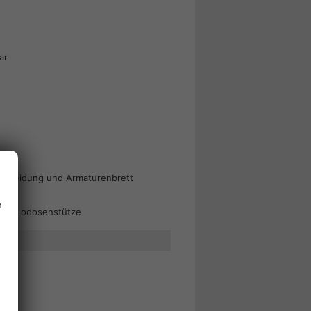
ar
verkleidung und Armaturenbrett
n
barer Lodosenstütze
on
play