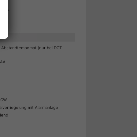
hones
Abstandtempomat (nur bei DCT
DAA
 FCW
lverriegelung mit Alarmanlage
dend