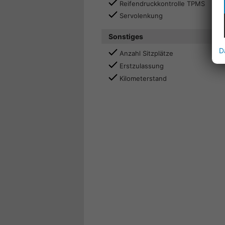
Reifendruckkontrolle TPMS
Servolenkung
Sonstiges
D
Anzahl Sitzplätze
Erstzulassung
Kilometerstand