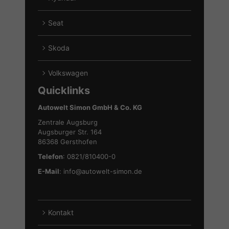
von
Alle
Ford
Fahrzeuge
Seat
anzeigen
von
Alle
Hyundai
Fahrzeuge
Skoda
anzeigen
von
Alle
Seat
Fahrzeuge
Volkswagen
anzeigen
von
Alle
Quicklinks
Skoda
Fahrzeuge
anzeigen
von
Autowelt Simon GmbH & Co. KG
Volkswagen
Zentrale Augsburg
anzeigen
Augsburger Str. 164
86368 Gersthofen
Telefon
: 0821/810400-0
E-Mail
:
info@autowelt-simon.de
Kontakt