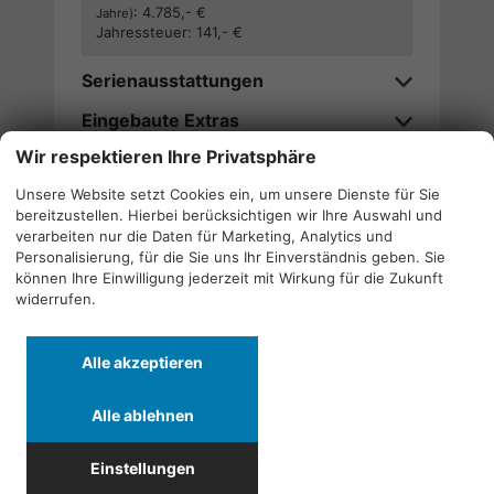
:
4.785,- €
Jahre)
Jahressteuer:
141,- €
Serienausstattungen
Eingebaute Extras
Wir respektieren Ihre Privatsphäre
Verfügbarkeitsanfrage stellen
Unsere Website setzt Cookies ein, um unsere Dienste für Sie
bereitzustellen. Hierbei berücksichtigen wir Ihre Auswahl und
Wir rufen Sie an
verarbeiten nur die Daten für Marketing, Analytics und
Personalisierung, für die Sie uns Ihr Einverständnis geben. Sie
können Ihre Einwilligung jederzeit mit Wirkung für die Zukunft
widerrufen.
Alle
Alle
Alle
Alle akzeptieren
Fahrzeuge
Fahrzeuge
Fahrzeuge
von
von
von
Alle ablehnen
Alfa
CF
Cupra
Quicklinks
Romeo
Moto
anzeigen
Einstellungen
anzeigen
anzeigen