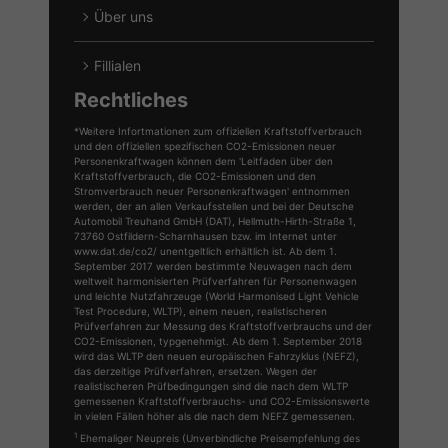
Über uns
Fillialen
Rechtliches
*Weitere Infortmationen zum offiziellen Kraftstoffverbrauch
und den offiziellen spezifischen CO2-Emissionen neuer
Personenkraftwagen können dem 'Leitfaden über den
Kraftstoffverbrauch, die CO2-Emissionen und den
Stromverbrauch neuer Personenkraftwagen' entnommen
werden, der an allen Verkaufsstellen und bei der Deutsche
Automobil Treuhand GmbH (DAT), Hellmuth-Hirth-Straße 1,
73760 Ostfildern-Scharnhausen bzw. im Internet unter
www.dat.de/co2/ unentgeltlich erhältlich ist. Ab dem 1.
September 2017 werden bestimmte Neuwagen nach dem
weltweit harmonisierten Prüfverfahren für Personenwagen
und leichte Nutzfahrzeuge (World Harmonised Light Vehicle
Test Procedure, WLTP), einem neuen, realistischeren
Prüfverfahren zur Messung des Kraftstoffverbrauchs und der
CO2-Emissionen, typgenehmigt. Ab dem 1. September 2018
wird das WLTP den neuen europäischen Fahrzyklus (NEFZ),
das derzeitige Prüfverfahren, ersetzen. Wegen der
realistischeren Prüfbedingungen sind die nach dem WLTP
gemessenen Kraftstoffverbrauchs- und CO2-Emissionswerte
in vielen Fällen höher als die nach dem NEFZ gemessenen.
1
Ehemaliger Neupreis (Unverbindliche Preisempfehlung des