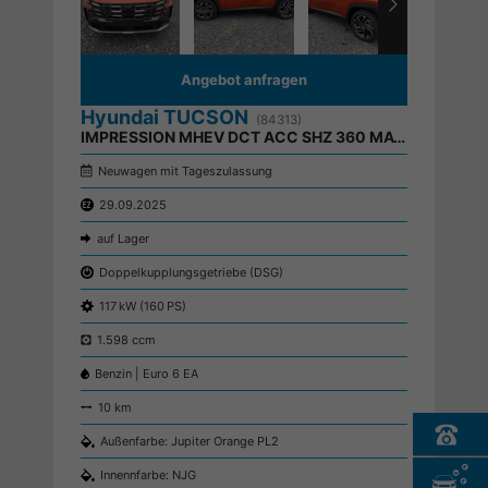
Angebot anfragen
Hyundai TUCSON
(84313)
IMPRESSION MHEV DCT ACC SHZ 360 MATRIX KRELL
Neuwagen mit Tageszulassung
29.09.2025
auf Lager
Doppelkupplungsgetriebe (DSG)
117 kW (160 PS)
1.598 ccm
Benzin | Euro 6 EA
10 km
Außenfarbe: Jupiter Orange PL2
Innennfarbe: NJG