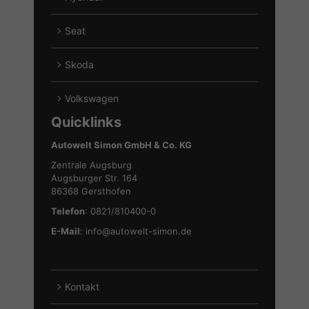
von
Alle
Ford
Fahrzeuge
Seat
anzeigen
von
Alle
Hyundai
Fahrzeuge
Skoda
anzeigen
von
Alle
Seat
Fahrzeuge
Volkswagen
anzeigen
von
Alle
Quicklinks
Skoda
Fahrzeuge
anzeigen
von
Autowelt Simon GmbH & Co. KG
Volkswagen
Zentrale Augsburg
anzeigen
Augsburger Str. 164
86368 Gersthofen
Telefon
: 0821/810400-0
E-Mail
:
info@autowelt-simon.de
Kontakt