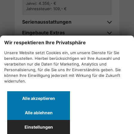
:
4.356,- €
Jahre)
Jahressteuer:
109,- €
Serienausstattungen
Eingebaute Extras
Wir respektieren Ihre Privatsphäre
Verfügbarkeitsanfrage stellen
Unsere Website setzt Cookies ein, um unsere Dienste für Sie
bereitzustellen. Hierbei berücksichtigen wir Ihre Auswahl und
Wir rufen Sie an
verarbeiten nur die Daten für Marketing, Analytics und
Personalisierung, für die Sie uns Ihr Einverständnis geben. Sie
können Ihre Einwilligung jederzeit mit Wirkung für die Zukunft
widerrufen.
Alle
Alle
Alle
Alle akzeptieren
Fahrzeuge
Fahrzeuge
Fahrzeuge
von
von
von
Alle ablehnen
Alfa
CF
Cupra
Quicklinks
Romeo
Moto
anzeigen
Einstellungen
anzeigen
anzeigen