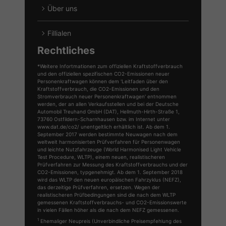
Über uns
Fillialen
Rechtliches
*Weitere Infortmationen zum offiziellen Kraftstoffverbrauch
und den offiziellen spezifischen CO2-Emissionen neuer
Personenkraftwagen können dem 'Leitfaden über den
Kraftstoffverbrauch, die CO2-Emissionen und den
Stromverbrauch neuer Personenkraftwagen' entnommen
werden, der an allen Verkaufsstellen und bei der Deutsche
Automobil Treuhand GmbH (DAT), Hellmuth-Hirth-Straße 1,
73760 Ostfildern-Scharnhausen bzw. im Internet unter
www.dat.de/co2/ unentgeltlich erhältlich ist. Ab dem 1.
September 2017 werden bestimmte Neuwagen nach dem
weltweit harmonisierten Prüfverfahren für Personenwagen
und leichte Nutzfahrzeuge (World Harmonised Light Vehicle
Test Procedure, WLTP), einem neuen, realistischeren
Prüfverfahren zur Messung des Kraftstoffverbrauchs und der
CO2-Emissionen, typgenehmigt. Ab dem 1. September 2018
wird das WLTP den neuen europäischen Fahrzyklus (NEFZ),
das derzeitige Prüfverfahren, ersetzen. Wegen der
realistischeren Prüfbedingungen sind die nach dem WLTP
gemessenen Kraftstoffverbrauchs- und CO2-Emissionswerte
in vielen Fällen höher als die nach dem NEFZ gemessenen.
1
Ehemaliger Neupreis (Unverbindliche Preisempfehlung des