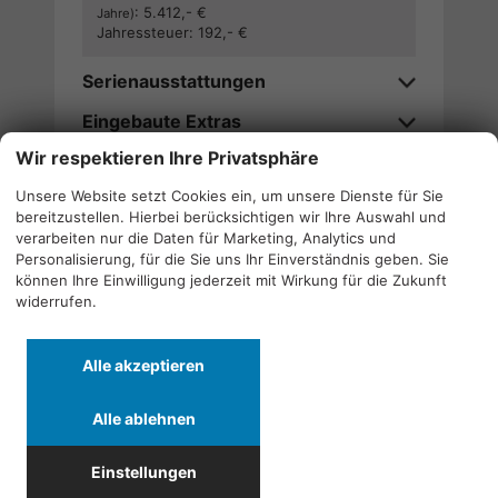
:
5.412,- €
Jahre)
Jahressteuer:
192,- €
Serienausstattungen
Eingebaute Extras
Wir respektieren Ihre Privatsphäre
Verfügbarkeitsanfrage stellen
Unsere Website setzt Cookies ein, um unsere Dienste für Sie
bereitzustellen. Hierbei berücksichtigen wir Ihre Auswahl und
Wir rufen Sie an
verarbeiten nur die Daten für Marketing, Analytics und
Personalisierung, für die Sie uns Ihr Einverständnis geben. Sie
können Ihre Einwilligung jederzeit mit Wirkung für die Zukunft
widerrufen.
Alle
Alle
Alle
Alle akzeptieren
Fahrzeuge
Fahrzeuge
Fahrzeuge
von
von
von
Alle ablehnen
Alfa
CF
Cupra
Quicklinks
Romeo
Moto
anzeigen
Einstellungen
anzeigen
anzeigen