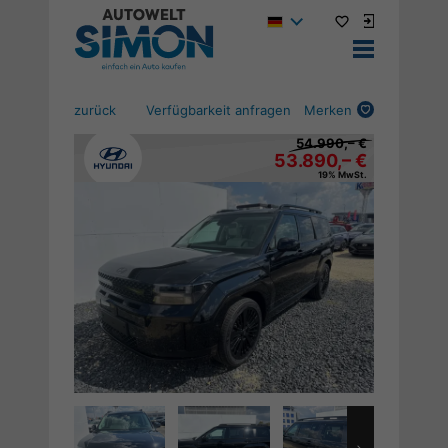
zurück
Verfügbarkeit anfragen
Merken
54.990,– €
53.890,– €
19% MwSt.