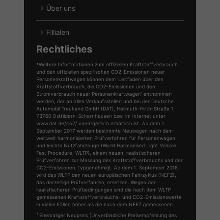
Über uns
Fillialen
Rechtliches
*Weitere Infortmationen zum offiziellen Kraftstoffverbrauch
und den offiziellen spezifischen CO2-Emissionen neuer
Personenkraftwagen können dem 'Leitfaden über den
Kraftstoffverbrauch, die CO2-Emissionen und den
Stromverbrauch neuer Personenkraftwagen' entnommen
werden, der an allen Verkaufsstellen und bei der Deutsche
Automobil Treuhand GmbH (DAT), Hellmuth-Hirth-Straße 1,
73760 Ostfildern-Scharnhausen bzw. im Internet unter
www.dat.de/co2/ unentgeltlich erhältlich ist. Ab dem 1.
September 2017 werden bestimmte Neuwagen nach dem
weltweit harmonisierten Prüfverfahren für Personenwagen
und leichte Nutzfahrzeuge (World Harmonised Light Vehicle
Test Procedure, WLTP), einem neuen, realistischeren
Prüfverfahren zur Messung des Kraftstoffverbrauchs und der
CO2-Emissionen, typgenehmigt. Ab dem 1. September 2018
wird das WLTP den neuen europäischen Fahrzyklus (NEFZ),
das derzeitige Prüfverfahren, ersetzen. Wegen der
realistischeren Prüfbedingungen sind die nach dem WLTP
gemessenen Kraftstoffverbrauchs- und CO2-Emissionswerte
in vielen Fällen höher als die nach dem NEFZ gemessenen.
1
Ehemaliger Neupreis (Unverbindliche Preisempfehlung des