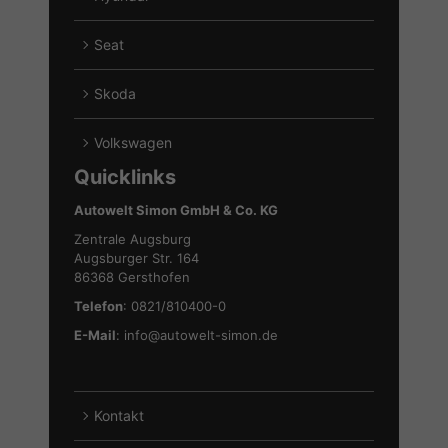
von
Alle
Ford
Fahrzeuge
Seat
anzeigen
von
Alle
Hyundai
Fahrzeuge
Skoda
anzeigen
von
Alle
Seat
Fahrzeuge
Volkswagen
anzeigen
von
Alle
Quicklinks
Skoda
Fahrzeuge
anzeigen
von
Autowelt Simon GmbH & Co. KG
Volkswagen
Zentrale Augsburg
anzeigen
Augsburger Str. 164
86368 Gersthofen
Telefon
: 0821/810400-0
E-Mail
:
info@autowelt-simon.de
Kontakt