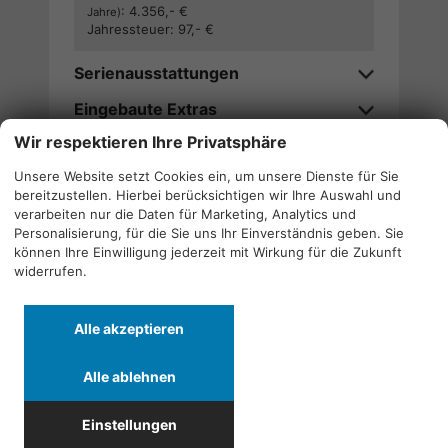
:
4.356,- €
Jahre)
Jahressteuer:
97,- €
Serienausstattungen
Eingebaute Extras
Wir respektieren Ihre Privatsphäre
Verfügbarkeitsanfrage stellen
Unsere Website setzt Cookies ein, um unsere Dienste für Sie
bereitzustellen. Hierbei berücksichtigen wir Ihre Auswahl und
Wir rufen Sie an
verarbeiten nur die Daten für Marketing, Analytics und
Personalisierung, für die Sie uns Ihr Einverständnis geben. Sie
können Ihre Einwilligung jederzeit mit Wirkung für die Zukunft
widerrufen.
Alle
Alle
Alle
Alle akzeptieren
Fahrzeuge
Fahrzeuge
Fahrzeuge
von
von
von
Alle ablehnen
Alfa
CF
Cupra
Quicklinks
Romeo
Moto
anzeigen
Einstellungen
anzeigen
anzeigen