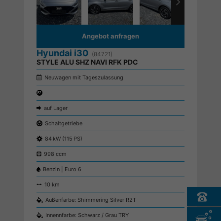
Angebot anfragen
Hyundai i30
(84721)
STYLE ALU SHZ NAVI RFK PDC
Neuwagen mit Tageszulassung
-
auf Lager
Schaltgetriebe
84 kW (115 PS)
998 ccm
Benzin | Euro 6
10 km
Außenfarbe: Shimmering Silver R2T
Innennfarbe: Schwarz / Grau TRY