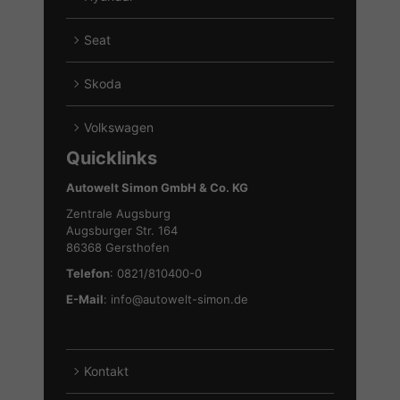
von
Alle
Ford
Fahrzeuge
Seat
anzeigen
von
Alle
Hyundai
Fahrzeuge
Skoda
anzeigen
von
Alle
Seat
Fahrzeuge
Volkswagen
anzeigen
von
Alle
Quicklinks
Skoda
Fahrzeuge
anzeigen
von
Autowelt Simon GmbH & Co. KG
Volkswagen
Zentrale Augsburg
anzeigen
Augsburger Str. 164
86368 Gersthofen
Telefon
: 0821/810400-0
E-Mail
:
info@autowelt-simon.de
Kontakt