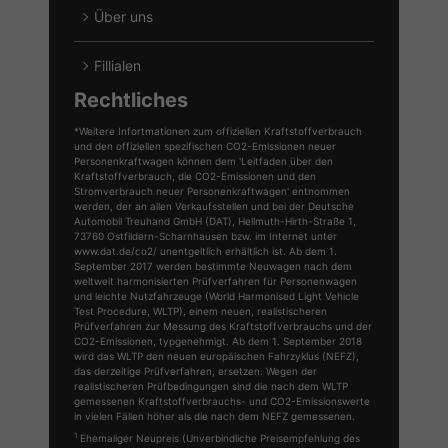
Über uns
Fillialen
Rechtliches
*Weitere Infortmationen zum offiziellen Kraftstoffverbrauch
und den offiziellen spezifischen CO2-Emissionen neuer
Personenkraftwagen können dem 'Leitfaden über den
Kraftstoffverbrauch, die CO2-Emissionen und den
Stromverbrauch neuer Personenkraftwagen' entnommen
werden, der an allen Verkaufsstellen und bei der Deutsche
Automobil Treuhand GmbH (DAT), Hellmuth-Hirth-Straße 1,
73760 Ostfildern-Scharnhausen bzw. im Internet unter
www.dat.de/co2/ unentgeltlich erhältlich ist. Ab dem 1.
September 2017 werden bestimmte Neuwagen nach dem
weltweit harmonisierten Prüfverfahren für Personenwagen
und leichte Nutzfahrzeuge (World Harmonised Light Vehicle
Test Procedure, WLTP), einem neuen, realistischeren
Prüfverfahren zur Messung des Kraftstoffverbrauchs und der
CO2-Emissionen, typgenehmigt. Ab dem 1. September 2018
wird das WLTP den neuen europäischen Fahrzyklus (NEFZ),
das derzeitige Prüfverfahren, ersetzen. Wegen der
realistischeren Prüfbedingungen sind die nach dem WLTP
gemessenen Kraftstoffverbrauchs- und CO2-Emissionswerte
in vielen Fällen höher als die nach dem NEFZ gemessenen.
1
Ehemaliger Neupreis (Unverbindliche Preisempfehlung des