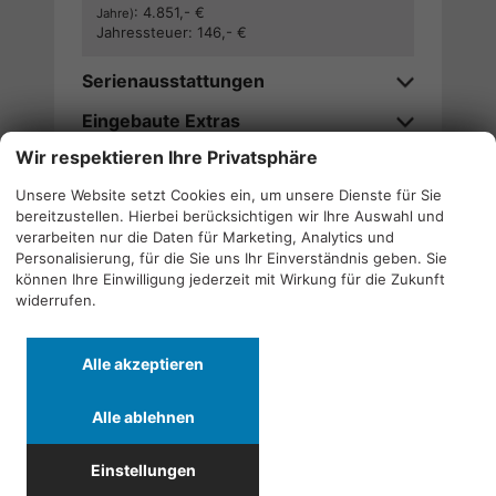
:
4.851,- €
Jahre)
Jahressteuer:
146,- €
Serienausstattungen
Eingebaute Extras
Wir respektieren Ihre Privatsphäre
Verfügbarkeitsanfrage stellen
Unsere Website setzt Cookies ein, um unsere Dienste für Sie
bereitzustellen. Hierbei berücksichtigen wir Ihre Auswahl und
Wir rufen Sie an
verarbeiten nur die Daten für Marketing, Analytics und
Personalisierung, für die Sie uns Ihr Einverständnis geben. Sie
können Ihre Einwilligung jederzeit mit Wirkung für die Zukunft
widerrufen.
Alle
Alle
Alle
Alle akzeptieren
Fahrzeuge
Fahrzeuge
Fahrzeuge
von
von
von
Alle ablehnen
Alfa
CF
Cupra
Quicklinks
Romeo
Moto
anzeigen
Einstellungen
anzeigen
anzeigen