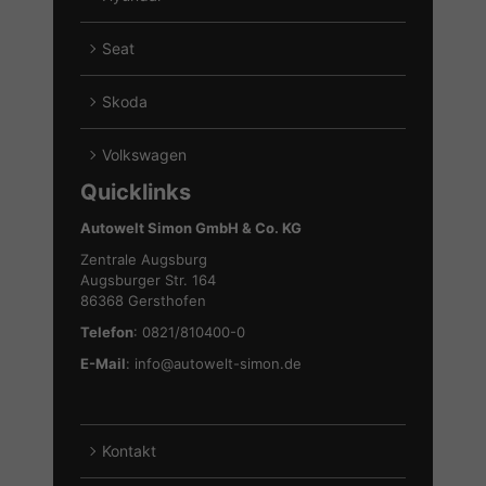
von
Alle
Ford
Fahrzeuge
Seat
anzeigen
von
Alle
Hyundai
Fahrzeuge
Skoda
anzeigen
von
Alle
Seat
Fahrzeuge
Volkswagen
anzeigen
von
Alle
Quicklinks
Skoda
Fahrzeuge
anzeigen
von
Autowelt Simon GmbH & Co. KG
Volkswagen
Zentrale Augsburg
anzeigen
Augsburger Str. 164
86368 Gersthofen
Telefon
: 0821/810400-0
E-Mail
:
info@autowelt-simon.de
Kontakt