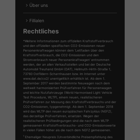
Über uns
Fillialen
Rechtliches
*Weitere Infortmationen zum offiziellen Kraftstoffverbrauch
und den offiziellen spezifischen CO2-Emissionen neuer
Personenkraftwagen können dem 'Leitfaden über den
Kraftstoffverbrauch, die CO2-Emissionen und den
Stromverbrauch neuer Personenkraftwagen' entnommen
werden, der an allen Verkaufsstellen und bei der Deutsche
Automobil Treuhand GmbH (DAT), Hellmuth-Hirth-Straße 1,
73760 Ostfildern-Scharnhausen bzw. im Internet unter
www.dat.de/co2/ unentgeltlich erhältlich ist. Ab dem 1.
September 2017 werden bestimmte Neuwagen nach dem
weltweit harmonisierten Prüfverfahren für Personenwagen
und leichte Nutzfahrzeuge (World Harmonised Light Vehicle
Test Procedure, WLTP), einem neuen, realistischeren
Prüfverfahren zur Messung des Kraftstoffverbrauchs und der
CO2-Emissionen, typgenehmigt. Ab dem 1. September 2018
wird das WLTP den neuen europäischen Fahrzyklus (NEFZ),
das derzeitige Prüfverfahren, ersetzen. Wegen der
realistischeren Prüfbedingungen sind die nach dem WLTP
gemessenen Kraftstoffverbrauchs- und CO2-Emissionswerte
in vielen Fällen höher als die nach dem NEFZ gemessenen.
1
Ehemaliger Neupreis (Unverbindliche Preisempfehlung des