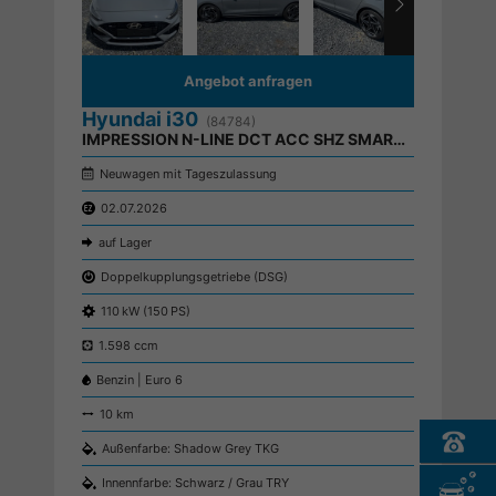
Angebot anfragen
Hyundai i30
(84784)
IMPRESSION N-LINE DCT ACC SHZ SMART KEY BSD MEMORY
Neuwagen mit Tageszulassung
02.07.2026
auf Lager
Doppelkupplungsgetriebe (DSG)
110 kW (150 PS)
1.598 ccm
Benzin | Euro 6
10 km
Außenfarbe: Shadow Grey TKG
Innennfarbe: Schwarz / Grau TRY