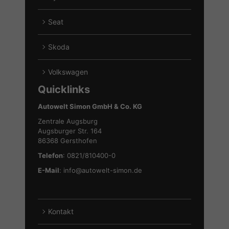
von
Alle
Ford
Fahrzeuge
Seat
anzeigen
von
Alle
Hyundai
Fahrzeuge
Skoda
anzeigen
von
Alle
Seat
Fahrzeuge
Volkswagen
anzeigen
von
Alle
Quicklinks
Skoda
Fahrzeuge
anzeigen
von
Autowelt Simon GmbH & Co. KG
Volkswagen
Zentrale Augsburg
anzeigen
Augsburger Str. 164
86368 Gersthofen
Telefon
: 0821/810400-0
E-Mail
:
info@autowelt-simon.de
Kontakt