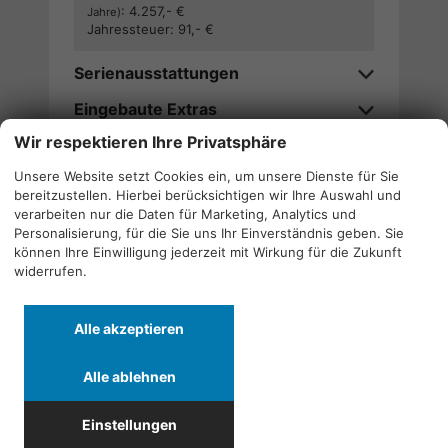
:
4.257,- €
Jahre)
Jahressteuer:
91,- €
Serienausstattungen
Eingebaute Extras
Wir respektieren Ihre Privatsphäre
Verfügbarkeitsanfrage stellen
Unsere Website setzt Cookies ein, um unsere Dienste für Sie
bereitzustellen. Hierbei berücksichtigen wir Ihre Auswahl und
Wir rufen Sie an
verarbeiten nur die Daten für Marketing, Analytics und
Personalisierung, für die Sie uns Ihr Einverständnis geben. Sie
können Ihre Einwilligung jederzeit mit Wirkung für die Zukunft
widerrufen.
Alle
Alle
Alle
Alle akzeptieren
Fahrzeuge
Fahrzeuge
Fahrzeuge
von
von
von
Alle ablehnen
Alfa
CF
Cupra
Quicklinks
Romeo
Moto
anzeigen
Einstellungen
anzeigen
anzeigen