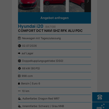
Angebot anfragen
Hyundai i20
(84709)
COMFORT DCT NAVI SHZ RFK ALU PDC
Neuwagen mit Tageszulassung
02.07.2026
auf Lager
Doppelkupplungsgetriebe (DSG)
66 kW (90 PS)
998 ccm
Benzin | Euro 6
10 km
Außenfarbe: Dragon Red WR7
Innennfarbe: Schwarz / Grau NNB