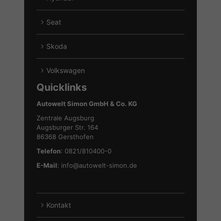
von
Alle
Ford
Fahrzeuge
Seat
anzeigen
von
Alle
Hyundai
Fahrzeuge
Skoda
anzeigen
von
Alle
Seat
Fahrzeuge
Volkswagen
anzeigen
von
Alle
Quicklinks
Skoda
Fahrzeuge
anzeigen
von
Autowelt Simon GmbH & Co. KG
Volkswagen
Zentrale Augsburg
anzeigen
Augsburger Str. 164
86368 Gersthofen
Telefon
: 0821/810400-0
E-Mail
:
info@autowelt-simon.de
Kontakt