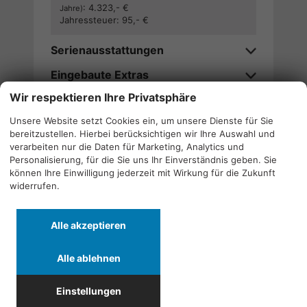
:
4.323,- €
Jahre)
Jahressteuer:
95,- €
Serienausstattungen
Eingebaute Extras
Wir respektieren Ihre Privatsphäre
Verfügbarkeitsanfrage stellen
Unsere Website setzt Cookies ein, um unsere Dienste für Sie
bereitzustellen. Hierbei berücksichtigen wir Ihre Auswahl und
Wir rufen Sie an
verarbeiten nur die Daten für Marketing, Analytics und
Personalisierung, für die Sie uns Ihr Einverständnis geben. Sie
können Ihre Einwilligung jederzeit mit Wirkung für die Zukunft
widerrufen.
Alle
Alle
Alle
Alle akzeptieren
Fahrzeuge
Fahrzeuge
Fahrzeuge
von
von
von
Alle ablehnen
Alfa
CF
Cupra
Quicklinks
Romeo
Moto
anzeigen
Einstellungen
anzeigen
anzeigen