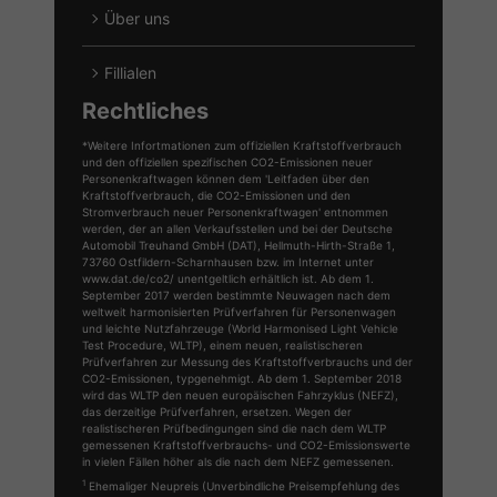
Über uns
Fillialen
Rechtliches
*Weitere Infortmationen zum offiziellen Kraftstoffverbrauch
und den offiziellen spezifischen CO2-Emissionen neuer
Personenkraftwagen können dem 'Leitfaden über den
Kraftstoffverbrauch, die CO2-Emissionen und den
Stromverbrauch neuer Personenkraftwagen' entnommen
werden, der an allen Verkaufsstellen und bei der Deutsche
Automobil Treuhand GmbH (DAT), Hellmuth-Hirth-Straße 1,
73760 Ostfildern-Scharnhausen bzw. im Internet unter
www.dat.de/co2/ unentgeltlich erhältlich ist. Ab dem 1.
September 2017 werden bestimmte Neuwagen nach dem
weltweit harmonisierten Prüfverfahren für Personenwagen
und leichte Nutzfahrzeuge (World Harmonised Light Vehicle
Test Procedure, WLTP), einem neuen, realistischeren
Prüfverfahren zur Messung des Kraftstoffverbrauchs und der
CO2-Emissionen, typgenehmigt. Ab dem 1. September 2018
wird das WLTP den neuen europäischen Fahrzyklus (NEFZ),
das derzeitige Prüfverfahren, ersetzen. Wegen der
realistischeren Prüfbedingungen sind die nach dem WLTP
gemessenen Kraftstoffverbrauchs- und CO2-Emissionswerte
in vielen Fällen höher als die nach dem NEFZ gemessenen.
1
Ehemaliger Neupreis (Unverbindliche Preisempfehlung des