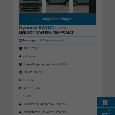
Angebot anfragen
Hyundai BAYON
(84691)
LIFE DCT NAVI RFK TEMPOMAT
Neuwagen mit Tageszulassung
28.05.2026
auf Lager
Doppelkupplungsgetriebe (DSG)
66 kW (90 PS)
998 ccm
Benzin | Euro 6
10 km
Außenfarbe: Mangrove Green MG2
Innennfarbe: Schwarz / Grau NNB