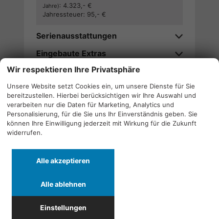
:
4.323,- €
Jahre)
Jahressteuer:
95,- €
Serienausstattungen
Eingebaute Extras
Wir respektieren Ihre Privatsphäre
Verfügbarkeitsanfrage stellen
Unsere Website setzt Cookies ein, um unsere Dienste für Sie
bereitzustellen. Hierbei berücksichtigen wir Ihre Auswahl und
Wir rufen Sie an
verarbeiten nur die Daten für Marketing, Analytics und
Personalisierung, für die Sie uns Ihr Einverständnis geben. Sie
können Ihre Einwilligung jederzeit mit Wirkung für die Zukunft
widerrufen.
Alle
Alle
Alle
Alle akzeptieren
Fahrzeuge
Fahrzeuge
Fahrzeuge
von
von
von
Alle ablehnen
Alfa
CF
Cupra
Quicklinks
Romeo
Moto
anzeigen
Einstellungen
anzeigen
anzeigen