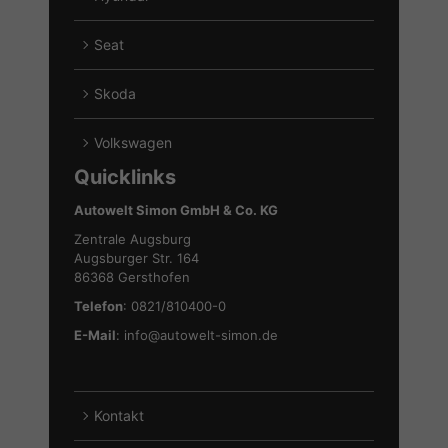
von
Alle
Ford
Fahrzeuge
Seat
anzeigen
von
Alle
Hyundai
Fahrzeuge
Skoda
anzeigen
von
Alle
Seat
Fahrzeuge
Volkswagen
anzeigen
von
Alle
Quicklinks
Skoda
Fahrzeuge
anzeigen
von
Autowelt Simon GmbH & Co. KG
Volkswagen
Zentrale Augsburg
anzeigen
Augsburger Str. 164
86368 Gersthofen
Telefon
: 0821/810400-0
E-Mail
:
info@autowelt-simon.de
Kontakt