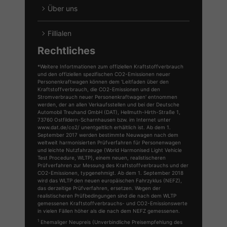
Über uns
Fillialen
Rechtliches
*Weitere Infortmationen zum offiziellen Kraftstoffverbrauch
und den offiziellen spezifischen CO2-Emissionen neuer
Personenkraftwagen können dem 'Leitfaden über den
Kraftstoffverbrauch, die CO2-Emissionen und den
Stromverbrauch neuer Personenkraftwagen' entnommen
werden, der an allen Verkaufsstellen und bei der Deutsche
Automobil Treuhand GmbH (DAT), Hellmuth-Hirth-Straße 1,
73760 Ostfildern-Scharnhausen bzw. im Internet unter
www.dat.de/co2/ unentgeltlich erhältlich ist. Ab dem 1.
September 2017 werden bestimmte Neuwagen nach dem
weltweit harmonisierten Prüfverfahren für Personenwagen
und leichte Nutzfahrzeuge (World Harmonised Light Vehicle
Test Procedure, WLTP), einem neuen, realistischeren
Prüfverfahren zur Messung des Kraftstoffverbrauchs und der
CO2-Emissionen, typgenehmigt. Ab dem 1. September 2018
wird das WLTP den neuen europäischen Fahrzyklus (NEFZ),
das derzeitige Prüfverfahren, ersetzen. Wegen der
realistischeren Prüfbedingungen sind die nach dem WLTP
gemessenen Kraftstoffverbrauchs- und CO2-Emissionswerte
in vielen Fällen höher als die nach dem NEFZ gemessenen.
1
Ehemaliger Neupreis (Unverbindliche Preisempfehlung des