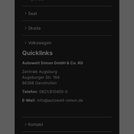
von
Alle
Ford
Fahrzeuge
Seat
anzeigen
von
Alle
Hyundai
Fahrzeuge
Skoda
anzeigen
von
Alle
Seat
Fahrzeuge
Volkswagen
anzeigen
von
Alle
Quicklinks
Skoda
Fahrzeuge
anzeigen
von
Autowelt Simon GmbH & Co. KG
Volkswagen
Zentrale Augsburg
anzeigen
Augsburger Str. 164
86368 Gersthofen
Telefon
: 0821/810400-0
E-Mail
:
info@autowelt-simon.de
Kontakt