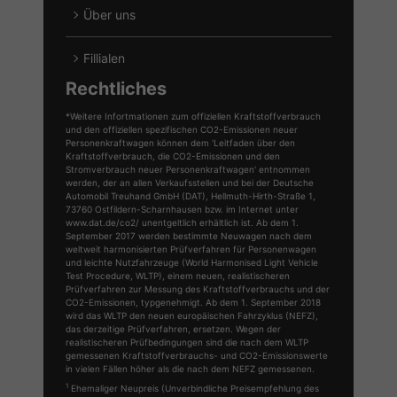
Über uns
Fillialen
Rechtliches
*Weitere Infortmationen zum offiziellen Kraftstoffverbrauch
und den offiziellen spezifischen CO2-Emissionen neuer
Personenkraftwagen können dem 'Leitfaden über den
Kraftstoffverbrauch, die CO2-Emissionen und den
Stromverbrauch neuer Personenkraftwagen' entnommen
werden, der an allen Verkaufsstellen und bei der Deutsche
Automobil Treuhand GmbH (DAT), Hellmuth-Hirth-Straße 1,
73760 Ostfildern-Scharnhausen bzw. im Internet unter
www.dat.de/co2/ unentgeltlich erhältlich ist. Ab dem 1.
September 2017 werden bestimmte Neuwagen nach dem
weltweit harmonisierten Prüfverfahren für Personenwagen
und leichte Nutzfahrzeuge (World Harmonised Light Vehicle
Test Procedure, WLTP), einem neuen, realistischeren
Prüfverfahren zur Messung des Kraftstoffverbrauchs und der
CO2-Emissionen, typgenehmigt. Ab dem 1. September 2018
wird das WLTP den neuen europäischen Fahrzyklus (NEFZ),
das derzeitige Prüfverfahren, ersetzen. Wegen der
realistischeren Prüfbedingungen sind die nach dem WLTP
gemessenen Kraftstoffverbrauchs- und CO2-Emissionswerte
in vielen Fällen höher als die nach dem NEFZ gemessenen.
1
Ehemaliger Neupreis (Unverbindliche Preisempfehlung des