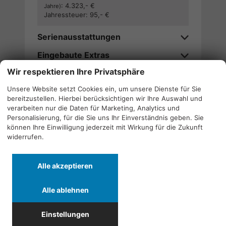
:
4.323,- €
Jahre)
Jahressteuer:
95,- €
Serienausstattungen
Eingebaute Extras
Wir respektieren Ihre Privatsphäre
Verfügbarkeitsanfrage stellen
Unsere Website setzt Cookies ein, um unsere Dienste für Sie
bereitzustellen. Hierbei berücksichtigen wir Ihre Auswahl und
Wir rufen Sie an
verarbeiten nur die Daten für Marketing, Analytics und
Personalisierung, für die Sie uns Ihr Einverständnis geben. Sie
können Ihre Einwilligung jederzeit mit Wirkung für die Zukunft
widerrufen.
Alle
Alle
Alle
Alle akzeptieren
Fahrzeuge
Fahrzeuge
Fahrzeuge
von
von
von
Alle ablehnen
Alfa
CF
Cupra
Quicklinks
Romeo
Moto
anzeigen
Einstellungen
anzeigen
anzeigen