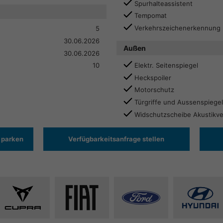
Spurhalteassistent
Tempomat
Verkehrszeichenerkennung
5
30.06.2026
Außen
30.06.2026
Elektr. Seitenspiegel
10
Heckspoiler
Motorschutz
Türgriffe und Aussenspiegel
Widschutzscheibe Akustikv
 parken
Verfügbarkeitsanfrage stellen
Alle
Alle
Alle
Alle
Fahrzeuge
Fahrzeuge
Fahrzeuge
Fahrze