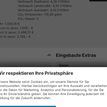
Verbrauch Stadtrand:
4,30 l/100km
Verbrauch Landstraße:
4,50 l/100km
Verbrauch Autobahn:
6,10 l/100km
CO
-Emissionen:
115,00 g/km
2
CO
-Klasse:
C
2
hr:
1.334,16 €
:
1.035,- €
nitt 10 Jahre)
:
2.458,12 €
itt 10 Jahre)
:
3.795,- €
tt 10 Jahre)
Eingebaute Extras
Innen
ir respektieren Ihre Privatsphäre
Elektr. Fensterheber hinten
Elektr. Fensterheber vorne
nsere Website setzt Cookies ein, um unsere Dienste für Sie
Klimaanlage
ereitzustellen. Hierbei berücksichtigen wir Ihre Auswahl und verarbeite
ur die Daten für Marketing, Analytics und Personalisierung, für die Sie
ns Ihr Einverständnis geben. Sie können Ihre Einwilligung jederzeit mit
Infotainment & Kommunikati
irkung für die Zukunft widerrufen.
10 Zoll TFT Display