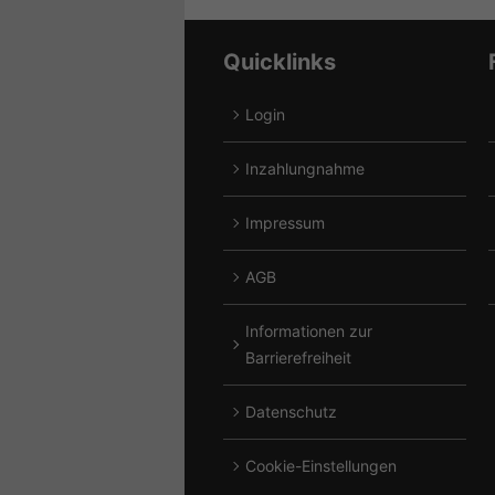
von
von
Alfa
CF
Romeo
Moto
Quicklinks
anzeigen
anzeigen
Login
A
Inzahlungnahme
A
Impressum
A
AGB
A
Informationen zur
A
Barrierefreiheit
Datenschutz
Cookie-Einstellungen