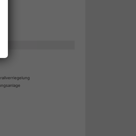
Play
allverriegelung
ungsanlage