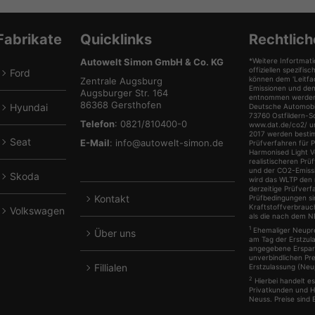
von
von
von
von
Cupra
Fiat
Ford
Hyunda
anzeigen
anzeigen
anzeigen
anzeig
Fabrikate
Quicklinks
Rechtlich
Autowelt Simon GmbH & Co. KG
*Weitere Infortmati
offiziellen spezif
Ford
können dem 'Leitfa
lle
Zentrale Augsburg
Emissionen und de
Augsburger Str. 164
Fahrzeuge
entnommen werden, 
86368 Gersthofen
Hyundai
Deutsche Automobil
von
lle
73760 Ostfildern-S
Telefon
: 0821/810400-0
www.dat.de/co2/ une
Ford
Fahrzeuge
2017 werden besti
Seat
E-Mail
:
info@autowelt-simon.de
Prüfverfahren für 
anzeigen
von
lle
Harmonised Light V
realistischeren Pr
Hyundai
Fahrzeuge
und der CO2-Emiss
Skoda
wird das WLTP den 
anzeigen
von
lle
derzeitige Prüfverf
Kontakt
Prüfbedingungen s
Seat
Fahrzeuge
Kraftstoffverbrauc
Volkswagen
anzeigen
als die nach dem 
von
lle
1
Ehemaliger Neuprei
Über uns
Skoda
Fahrzeuge
am Tag der Erstzula
angegebene Ersparn
anzeigen
von
unverbindlichen Pr
Fillialen
Erstzulassung (Neup
Volkswagen
2
Hierbei handelt e
anzeigen
Privatkunden und 
Neuss. Preise sind 