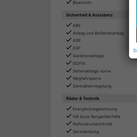
Bluetooth
Sicherheit & Assistenz
ABS
Airbag und Beifahrerairbag
ASR
ESP
D
Gardinenairbags
ISOFIX
Seitenairbags vorne
Wegfahrsperre
Zentrallverriegelung
Räder & Technik
Energierückgewinnung
Hill Assis Berganfahrhilfe
Reifendruckkontrolle
Servolenkung