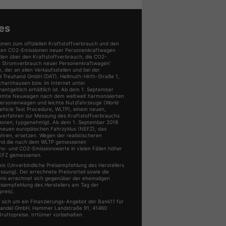
von
von
von
vo
i
Jeep
Kia
Seat
Sk
en
anzeigen
anzeigen
anzeigen
an
es
onen zum offiziellen Kraftstoffverbrauch und den
ischen CO2-Emissionen neuer Personenkraftwagen
den über den Kraftstoffverbrauch, die CO2-
n Stromverbrauch neuer Personenkraftwagen'
der an allen Verkaufsstellen und bei der
 Treuhand GmbH (DAT), Hellmuth-Hirth-Straße 1,
charnhausen bzw. im Internet unter
ntgeltlich erhältlich ist. Ab dem 1. September
mmte Neuwagen nach dem weltweit harmonisierten
Personenwagen und leichte Nutzfahrzeuge (World
ehicle Test Procedure, WLTP), einem neuen,
üfverfahren zur Messung des Kraftstoffverbrauchs
ionen, typgenehmigt. Ab dem 1. September 2018
neuen europäischen Fahrzyklus (NEFZ), das
ahren, ersetzen. Wegen der realistischeren
ind die nach dem WLTP gemessenen
hs- und CO2-Emissionswerte in vielen Fällen höher
NEFZ gemessenen.
s (Unverbindliche Preisempfehlung des Herstellers
ssung). Der errechnete Preisvorteil sowie die
is errechnet sich gegenüber der ehemaligen
eisempfehlung des Herstellers am Tag der
reis).
s sich um ein Finanzierungs-Angebot der Bank11 für
Handel GmbH, Hammer Landstraße 91, 41460
Bruttopreise. Irrtümer vorbehalten