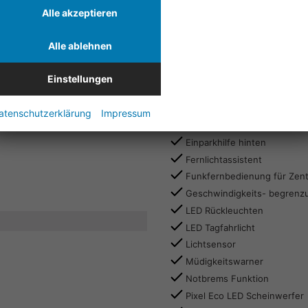
Android Auto und Apple Car
Alle akzeptieren
Bordcomputer
Multifunktionslenkrad
Alle ablehnen
Touchscreen Radio DAB+
Zus. Lautsprecher
Einstellungen
Sicherheit & Assistenz
atenschutzerklärung
Impressum
eCall
Einparkhilfe hinten
Fernlichtassistent
Funkfernbedienung für Zentr
Geschwindigkeits- begrenz
LED Rückleuchten
LED Tagfahrlicht
Lichtsensor
Müdigkeitswarner
Notbrems Funktion
Pixel Eco LED Scheinwerfer