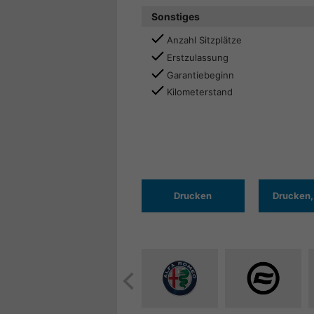
Sonstiges
Anzahl Sitzplätze
Erstzulassung
Garantiebeginn
Kilometerstand
Drucken
Drucken,
Alle
Alle
Fahrzeuge
Fahrzeuge