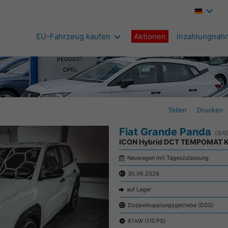
EU-Fahrzeug kaufen
Aktionen
Inzahlungnah
Teilen
Drucken
Fiat Grande Panda
(84
ICON Hybrid DCT TEMPOMAT 
Neuwagen mit Tageszulassung
30.06.2026
auf Lager
Doppelkupplungsgetriebe (DSG)
81 kW (110 PS)