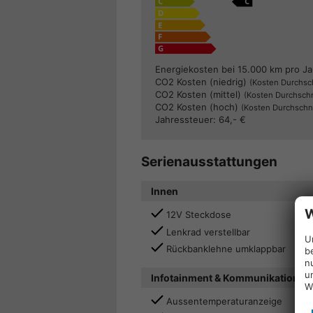
Energiekosten bei 15.000 km pro Ja
CO2 Kosten (niedrig)
(Kosten Durchsch
CO2 Kosten (mittel)
(Kosten Durchschn
CO2 Kosten (hoch)
(Kosten Durchschni
Jahressteuer:
64,- €
Serienausstattungen
Innen
W
12V Steckdose
Lenkrad verstellbar
U
Rückbanklehne umklappbar
b
n
u
Infotainment & Kommunikation
W
Aussentemperaturanzeige