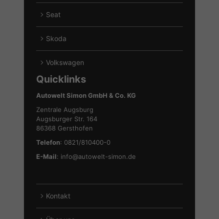
Ford
Fahrzeuge
Seat
anzeigen
von
Alle
Hyundai
Fahrzeuge
Skoda
anzeigen
von
Alle
Seat
Fahrzeuge
Volkswagen
anzeigen
von
Alle
Quicklinks
Skoda
Fahrzeuge
anzeigen
von
Autowelt Simon GmbH & Co. KG
Volkswagen
Zentrale Augsburg
anzeigen
Augsburger Str. 164
86368 Gersthofen
Telefon
: 0821/810400-0
E-Mail
:
info@autowelt-simon.de
Kontakt