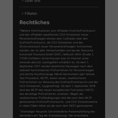
Über uns
Fillialen
Rechtliches
*Weitere Infortmationen zum offiziellen Kraftstoffverbrauch
und den offiziellen spezifischen CO2-Emissionen neuer
Personenkraftwagen können dem 'Leitfaden über den
Kraftstoffverbrauch, die CO2-Emissionen und den
Stromverbrauch neuer Personenkraftwagen' entnommen
werden, der an allen Verkaufsstellen und bei der Deutsche
Automobil Treuhand GmbH (DAT), Hellmuth-Hirth-Straße 1,
73760 Ostfildern-Scharnhausen bzw. im Internet unter
www.dat.de/co2/ unentgeltlich erhältlich ist. Ab dem 1.
September 2017 werden bestimmte Neuwagen nach dem
weltweit harmonisierten Prüfverfahren für Personenwagen
und leichte Nutzfahrzeuge (World Harmonised Light Vehicle
Test Procedure, WLTP), einem neuen, realistischeren
Prüfverfahren zur Messung des Kraftstoffverbrauchs und der
CO2-Emissionen, typgenehmigt. Ab dem 1. September 2018
wird das WLTP den neuen europäischen Fahrzyklus (NEFZ),
das derzeitige Prüfverfahren, ersetzen. Wegen der
realistischeren Prüfbedingungen sind die nach dem WLTP
gemessenen Kraftstoffverbrauchs- und CO2-Emissionswerte
in vielen Fällen höher als die nach dem NEFZ gemessenen.
1
Ehemaliger Neupreis (Unverbindliche Preisempfehlung des
Herstellers am Tag der Erstzulassung). Der errechnete