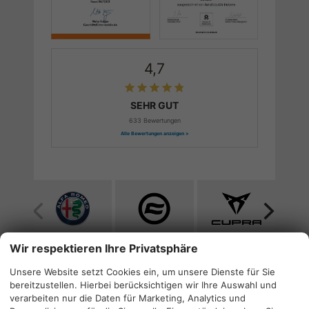
4,7
SEHR GUT
633 Bewertungen
Alle Bewertungen anzeigen >
Alle
Alle
Alle
Fahrzeuge
Fahrzeuge
Fahrzeuge
von
von
von
Wir respektieren Ihre Privatsphäre
Alfa
CF
Cupra
Unsere Website setzt Cookies ein, um unsere Dienste für Sie
Quicklinks
Romeo
Moto
anzeigen
bereitzustellen. Hierbei berücksichtigen wir Ihre Auswahl und
anzeigen
anzeigen
verarbeiten nur die Daten für Marketing, Analytics und