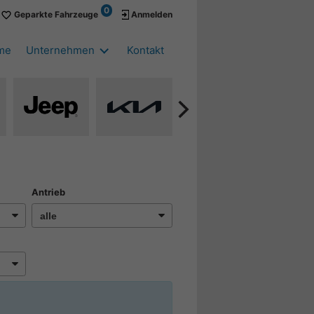
0
Geparkte Fahrzeuge
Anmelden
me
Unternehmen
Kontakt
Alle
Alle
Alle
All
uge
Fahrzeuge
Fahrzeuge
Fahrzeuge
Fa
von
von
von
vo
i
Jeep
Kia
Seat
Sk
en
anzeigen
anzeigen
anzeigen
an
Antrieb