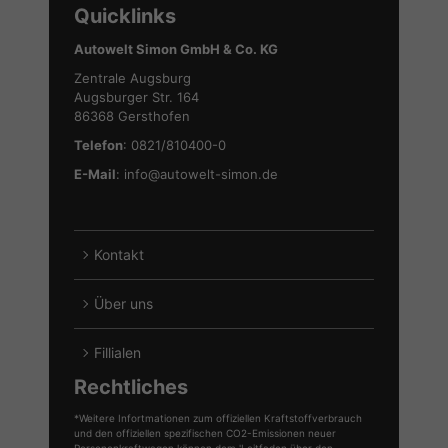
Quicklinks
Skoda
Fahrzeuge
anzeigen
von
Autowelt Simon GmbH & Co. KG
Volkswagen
Zentrale Augsburg
anzeigen
Augsburger Str. 164
86368 Gersthofen
Telefon
: 0821/810400-0
E-Mail
:
info@autowelt-simon.de
Kontakt
Über uns
Fillialen
Rechtliches
*Weitere Infortmationen zum offiziellen Kraftstoffverbrauch
und den offiziellen spezifischen CO2-Emissionen neuer