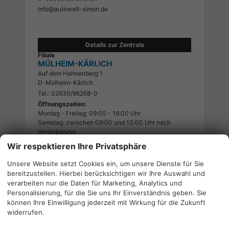
info@autowelt-simon.de
Details zur Zentrale
Filiale
MÜLHEIM-KÄRLICH
Auf dem Hahnenberg 1
D-Mülheim-Kärlich
Tel.: 02630/96268-0
Öffnungszeiten:
Montag - Freitag: 09:00 - 16:00 Uhr
Samstag: zwischen 09:00 und 13:00 Uhr nach
Vereinbarung
Wir respektieren Ihre Privatsphäre
Details zur Filiale
Filiale
BARDOWICK / LÜNEBURG
Unsere Website setzt Cookies ein, um unsere Dienste für Sie
bereitzustellen. Hierbei berücksichtigen wir Ihre Auswahl und
Hamburger Landstraße 67
verarbeiten nur die Daten für Marketing, Analytics und
D-21357 Bardowick
Personalisierung, für die Sie uns Ihr Einverständnis geben. Sie
Tel.: 04131/39433-0
können Ihre Einwilligung jederzeit mit Wirkung für die Zukunft
Öffnungszeiten:
widerrufen.
Montag - Freitag: 10:00 - 16:00 Uhr
Samstag: zwischen 09:00 und 13:00 Uhr nach