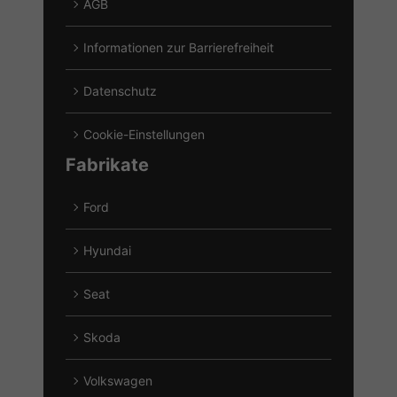
AGB
Informationen zur Barrierefreiheit
Datenschutz
Cookie-Einstellungen
Fabrikate
Ford
Alle
Fahrzeuge
Hyundai
von
Alle
Ford
Fahrzeuge
Seat
anzeigen
von
Alle
Hyundai
Fahrzeuge
Skoda
anzeigen
von
Alle
Seat
Fahrzeuge
Volkswagen
anzeigen
von
Alle