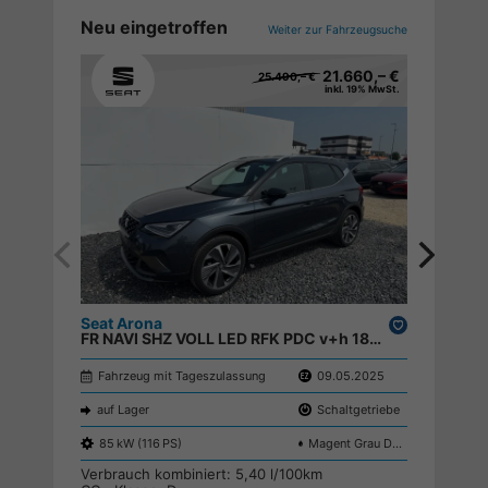
Neu eingetroffen
Weiter zur Fahrzeugsuche
21.660,– €
25.490,– €
inkl. 19% MwSt.
Seat Arona
Drucken,
Jeep A
FR NAVI SHZ VOLL LED RFK PDC v+h 18ALU ;
parken
Fahrzeug mit Tageszulassung
09.05.2025
Neuwag
auf Lager
Schaltgetriebe
auf Lag
85 kW (116 PS)
Magent Grau Dach Schwarz S9E7
74 kW (
Verbrauch kombiniert:
5,40 l/100km
Verbrau