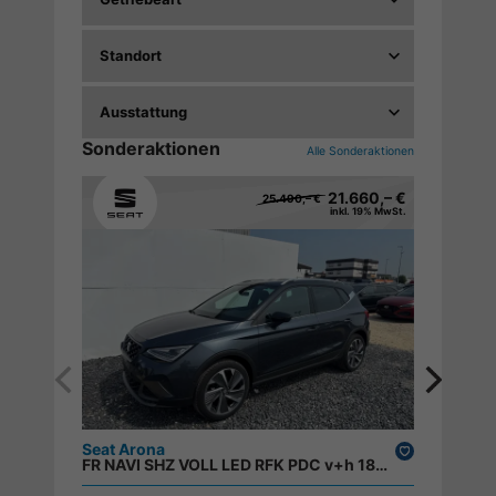
Standort
Ausstattung
Sonderaktionen
Alle Sonderaktionen
21.660,– €
25.490,– €
inkl. 19% MwSt.
Seat Arona
Drucken,
Jeep A
FR NAVI SHZ VOLL LED RFK PDC v+h 18ALU ;
parken