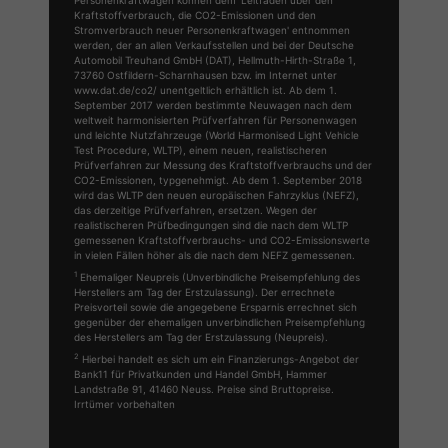
Personenkraftwagen können dem 'Leitfaden über den
Kraftstoffverbrauch, die CO2-Emissionen und den
Stromverbrauch neuer Personenkraftwagen' entnommen
werden, der an allen Verkaufsstellen und bei der Deutsche
Automobil Treuhand GmbH (DAT), Hellmuth-Hirth-Straße 1,
73760 Ostfildern-Scharnhausen bzw. im Internet unter
www.dat.de/co2/ unentgeltlich erhältlich ist. Ab dem 1.
September 2017 werden bestimmte Neuwagen nach dem
weltweit harmonisierten Prüfverfahren für Personenwagen
und leichte Nutzfahrzeuge (World Harmonised Light Vehicle
Test Procedure, WLTP), einem neuen, realistischeren
Prüfverfahren zur Messung des Kraftstoffverbrauchs und der
CO2-Emissionen, typgenehmigt. Ab dem 1. September 2018
wird das WLTP den neuen europäischen Fahrzyklus (NEFZ),
das derzeitige Prüfverfahren, ersetzen. Wegen der
realistischeren Prüfbedingungen sind die nach dem WLTP
gemessenen Kraftstoffverbrauchs- und CO2-Emissionswerte
in vielen Fällen höher als die nach dem NEFZ gemessenen.
1
Ehemaliger Neupreis (Unverbindliche Preisempfehlung des
Herstellers am Tag der Erstzulassung). Der errechnete
Preisvorteil sowie die angegebene Ersparnis errechnet sich
gegenüber der ehemaligen unverbindlichen Preisempfehlung
des Herstellers am Tag der Erstzulassung (Neupreis).
2
Hierbei handelt es sich um ein Finanzierungs-Angebot der
Bank11 für Privatkunden und Handel GmbH, Hammer
Landstraße 91, 41460 Neuss. Preise sind Bruttopreise.
Irrtümer vorbehalten