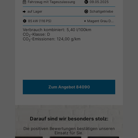
Fahrzeug mit Tageszulassung
09.05.2025
Neuwag
auf Lager
Schaltgetriebe
auf Lag
85 kW (116 PS)
Magent Grau Dach Schwarz S9E7
74 kW (
Verbrauch kombiniert:
5,40 l/100km
Verbrau
CO
-Klasse:
D
CO
-Kla
2
2
CO
-Emissionen:
124,00 g/km
CO
-Emi
2
2
Zum Angebot 84090
Darauf sind wir besonders stolz:
Die positiven Bewertungen bestätigen unseren
Einsatz für Sie.