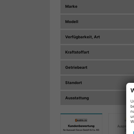
Marke
Modell
Verfügbarkeit, Art
Kraftstoffart
Getriebeart
Standort
W
Ausstattung
U
b
n
u
W