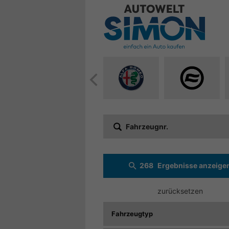
Alle
Alle
Fahrzeuge
Fahrzeuge
von
von
Alfa
CF
Fahrzeugnr.
Romeo
Moto
anzeigen
anzeigen
268
Ergebnisse anzeige
zurücksetzen
Fahrzeugtyp