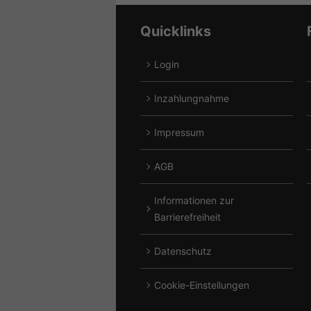
Alfa
CF
Romeo
Moto
Quicklinks
anzeigen
anzeigen
Login
A
Inzahlungnahme
A
Impressum
A
AGB
A
Informationen zur
A
Barrierefreiheit
Datenschutz
Cookie-Einstellungen