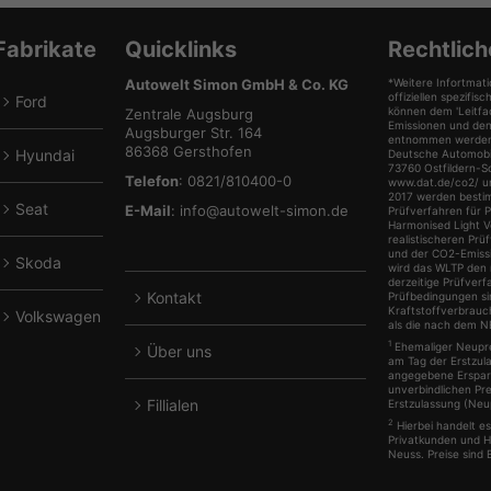
Cupra
Fiat
Ford
Hyunda
anzeigen
anzeigen
anzeigen
anzeig
Fabrikate
Quicklinks
Rechtlich
Autowelt Simon GmbH & Co. KG
*Weitere Infortmati
offiziellen spezif
Ford
können dem 'Leitfa
lle
Zentrale Augsburg
Emissionen und de
Augsburger Str. 164
Fahrzeuge
entnommen werden, 
86368 Gersthofen
Hyundai
Deutsche Automobil
von
lle
73760 Ostfildern-S
Telefon
: 0821/810400-0
www.dat.de/co2/ une
Ford
Fahrzeuge
2017 werden besti
Seat
E-Mail
:
info@autowelt-simon.de
Prüfverfahren für 
anzeigen
von
lle
Harmonised Light V
realistischeren Pr
Hyundai
Fahrzeuge
und der CO2-Emiss
Skoda
wird das WLTP den 
anzeigen
von
lle
derzeitige Prüfverf
Kontakt
Prüfbedingungen s
Seat
Fahrzeuge
Kraftstoffverbrauc
Volkswagen
anzeigen
als die nach dem 
von
lle
1
Ehemaliger Neuprei
Über uns
Skoda
Fahrzeuge
am Tag der Erstzula
angegebene Ersparn
anzeigen
von
unverbindlichen Pr
Fillialen
Erstzulassung (Neup
Volkswagen
2
Hierbei handelt e
anzeigen
Privatkunden und 
Neuss. Preise sind 