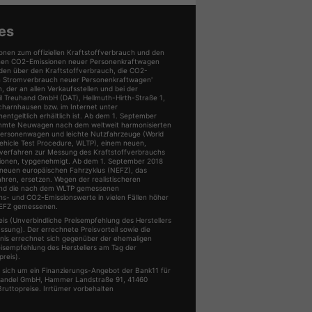
i
Jeep
Kia
Seat
Sk
en
anzeigen
anzeigen
anzeigen
an
es
onen zum offiziellen Kraftstoffverbrauch und den
ischen CO2-Emissionen neuer Personenkraftwagen
den über den Kraftstoffverbrauch, die CO2-
n Stromverbrauch neuer Personenkraftwagen'
der an allen Verkaufsstellen und bei der
 Treuhand GmbH (DAT), Hellmuth-Hirth-Straße 1,
charnhausen bzw. im Internet unter
ntgeltlich erhältlich ist. Ab dem 1. September
mmte Neuwagen nach dem weltweit harmonisierten
Personenwagen und leichte Nutzfahrzeuge (World
ehicle Test Procedure, WLTP), einem neuen,
üfverfahren zur Messung des Kraftstoffverbrauchs
ionen, typgenehmigt. Ab dem 1. September 2018
neuen europäischen Fahrzyklus (NEFZ), das
ahren, ersetzen. Wegen der realistischeren
ind die nach dem WLTP gemessenen
hs- und CO2-Emissionswerte in vielen Fällen höher
NEFZ gemessenen.
s (Unverbindliche Preisempfehlung des Herstellers
ssung). Der errechnete Preisvorteil sowie die
is errechnet sich gegenüber der ehemaligen
eisempfehlung des Herstellers am Tag der
reis).
s sich um ein Finanzierungs-Angebot der Bank11 für
Handel GmbH, Hammer Landstraße 91, 41460
Bruttopreise. Irrtümer vorbehalten