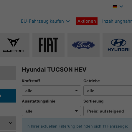
EU-Fahrzeug kaufen
Aktionen
Inzahlungnah
Alle
Alle
Alle
Alle
Fahrzeuge
Fahrzeuge
Fahrzeuge
Fahrze
von
von
von
von
Cupra
Fiat
Ford
Hyunda
Hyundai TUCSON HEV
anzeigen
anzeigen
anzeigen
anzeig
Kraftstoff
Getriebe
n
Ausstattungslinie
Sortierung
In Ihrer aktuellen Filterung befinden sich
11
Fahrzeuge: