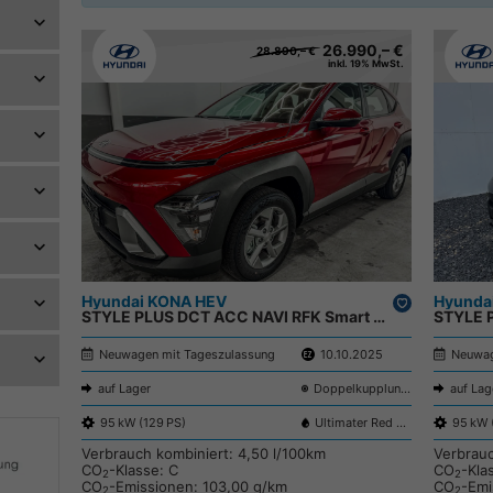
26.990,– €
28.890,– €
inkl. 19% MwSt.
Hyundai KONA HEV
Drucken,
Hyunda
STYLE PLUS DCT ACC NAVI RFK Smart Key ;
parken
Neuwagen mit Tageszulassung
10.10.2025
Neuwag
auf Lager
Doppelkupplungsgetriebe (DSG)
auf Lag
95 kW (129 PS)
Ultimater Red R2P
95 kW 
Verbrauch kombiniert:
4,50 l/100km
Verbrau
CO
-Klasse:
C
CO
-Kla
2
2
CO
-Emissionen:
103,00 g/km
CO
-Emi
2
2