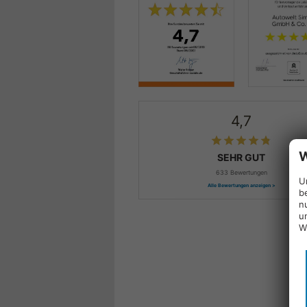
4,7
W
SEHR GUT
633 Bewertungen
U
Alle Bewertungen anzeigen >
b
n
u
W