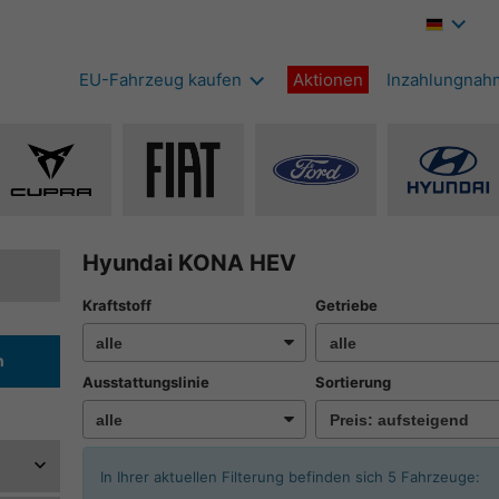
EU-Fahrzeug kaufen
Aktionen
Inzahlungnah
Alle
Alle
Alle
Alle
Fahrzeuge
Fahrzeuge
Fahrzeuge
Fahrze
von
von
von
von
Cupra
Fiat
Ford
Hyunda
Hyundai KONA HEV
anzeigen
anzeigen
anzeigen
anzeig
Kraftstoff
Getriebe
n
Ausstattungslinie
Sortierung
In Ihrer aktuellen Filterung befinden sich
5
Fahrzeuge: