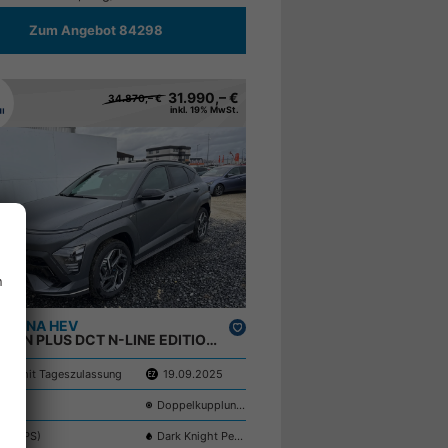
Zum Angebot 84298
31.990,– €
34.870,– €
inkl. 19% MwSt.
n
i KONA HEV
Drucken,
IMPRESSION PLUS DCT N-LINE EDITION BOSE 360 NAVI SHZ ;
parken
en mit Tageszulassung
19.09.2025
er
Doppelkupplungsgetriebe (DSG)
(129 PS)
Dark Knight Pearl NET