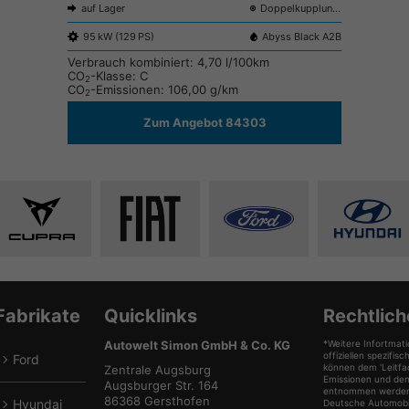
auf Lager
Doppelkupplungsgetriebe (DSG)
95 kW (129 PS)
Abyss Black A2B
Verbrauch kombiniert:
4,70 l/100km
CO
-Klasse:
C
2
CO
-Emissionen:
106,00 g/km
2
Zum Angebot 84303
Alle
Alle
Alle
Alle
Fahrzeuge
Fahrzeuge
Fahrzeuge
Fahrze
von
von
von
von
Cupra
Fiat
Ford
Hyunda
anzeigen
anzeigen
anzeigen
anzeig
Fabrikate
Quicklinks
Rechtlich
Autowelt Simon GmbH & Co. KG
*Weitere Infortmati
offiziellen spezif
Ford
können dem 'Leitfa
lle
Zentrale Augsburg
Emissionen und de
Augsburger Str. 164
Fahrzeuge
entnommen werden, 
86368 Gersthofen
Hyundai
Deutsche Automobil