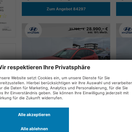
Zum Angebot 84297
28.990,– €
31.780,– €
inkl. 19% MwSt.
ir respektieren Ihre Privatsphäre
nsere Website setzt Cookies ein, um unsere Dienste für Sie
ereitzustellen. Hierbei berücksichtigen wir Ihre Auswahl und verarbeite
ur die Daten für Marketing, Analytics und Personalisierung, für die Sie
ns Ihr Einverständnis geben. Sie können Ihre Einwilligung jederzeit mit
Hyundai KONA HEV
Drucken,
Hyunda
irkung für die Zukunft widerrufen.
PREMIUM PLUS DCT N-LINE SHZ RFK NAVI ACC ;
parken
Neuwagen mit Tageszulassung
10.10.2025
Neuwag
Alle akzeptieren
auf Lager
Doppelkupplungsgetriebe (DSG)
auf Lag
Alle ablehnen
95 kW (129 PS)
Soultronic Orange Pearl SOP
95 kW 