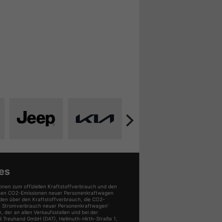
Alle
Alle
Alle
All
uge
Fahrzeuge
Fahrzeuge
Fahrzeuge
Fa
von
von
von
vo
i
Jeep
Kia
Seat
Sk
en
anzeigen
anzeigen
anzeigen
an
es
onen zum offiziellen Kraftstoffverbrauch und den
ischen CO2-Emissionen neuer Personenkraftwagen
den über den Kraftstoffverbrauch, die CO2-
n Stromverbrauch neuer Personenkraftwagen'
der an allen Verkaufsstellen und bei der
 Treuhand GmbH (DAT), Hellmuth-Hirth-Straße 1,