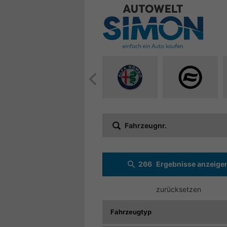
Alle
Alle
Fahrzeuge
Fahrzeuge
von
von
Alfa
CF
Fahrzeugnr.
Romeo
Moto
anzeigen
anzeigen
266
Ergebnisse anzeige
zurücksetzen
Fahrzeugtyp