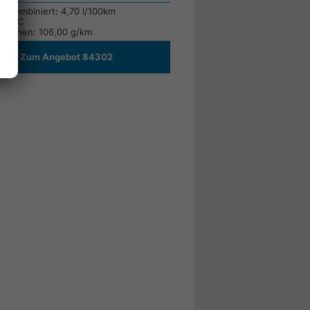
ch kombiniert:
4,70 l/100km
sse:
C
ssionen:
106,00 g/km
Zum Angebot 84302