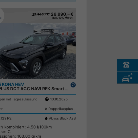
26.990,– €
29.380,– €
inkl. 19% MwSt.
i KONA HEV
Drucken,
STYLE PLUS DCT ACC NAVI RFK Smart Key ;
parken
en mit Tageszulassung
10.10.2025
er
Doppelkupplungsgetriebe (DSG)
(129 PS)
Abyss Black A2B
ch kombiniert:
4,50 l/100km
sse:
C
ssionen:
103,00 g/km