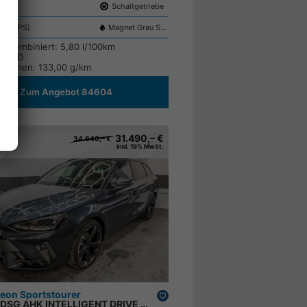
er
Schaltgetriebe
 (150 PS)
Magnet Grau S7S7
ch kombiniert:
5,80 l/100km
sse:
D
ssionen:
133,00 g/km
Zum Angebot 84604
31.490,– €
34.640,– €
inkl. 19% MwSt.
eon Sportstourer
Drucken,
1.5 eTSI DSG AHK INTELLIGENT DRIVE KEYLESS ;
parken