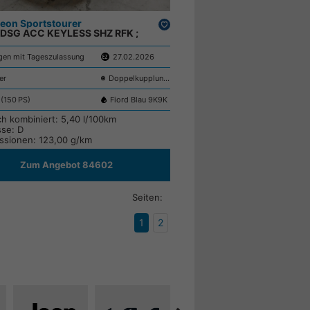
eon Sportstourer
Drucken,
I DSG ACC KEYLESS SHZ RFK ;
parken
en mit Tageszulassung
27.02.2026
er
Doppelkupplungsgetriebe (DSG)
 (150 PS)
Fiord Blau 9K9K
ch kombiniert:
5,40 l/100km
sse:
D
ssionen:
123,00 g/km
Zum Angebot 84602
Seiten:
1
2