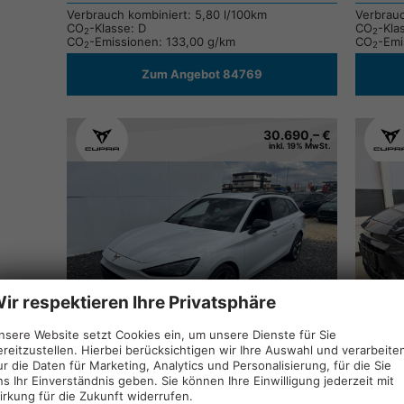
Verbrauch kombiniert:
5,80 l/100km
Verbrau
CO
-Klasse:
D
CO
-Kla
2
2
CO
-Emissionen:
133,00 g/km
CO
-Emi
2
2
Zum Angebot 84769
30.690,– €
inkl. 19% MwSt.
ir respektieren Ihre Privatsphäre
nsere Website setzt Cookies ein, um unsere Dienste für Sie
Cupra Leon Sportstourer
Drucken,
Cupra L
ereitzustellen. Hierbei berücksichtigen wir Ihre Auswahl und verarbeite
1.5 TSI SHZ RFK KEYLESS LED ;
parken
1.5 TSI
ur die Daten für Marketing, Analytics und Personalisierung, für die Sie
ns Ihr Einverständnis geben. Sie können Ihre Einwilligung jederzeit mit
Neuwagen mit Tageszulassung
-
Neuwag
irkung für die Zukunft widerrufen.