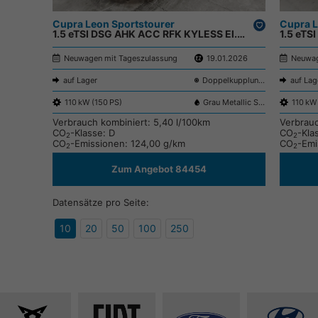
Cupra Leon Sportstourer
Drucken,
Cupra L
1.5 eTSI DSG AHK ACC RFK KYLESS El.Heckklappe ;
parken
1.5 eTS
Neuwagen mit Tageszulassung
19.01.2026
Neuwag
auf Lager
Doppelkupplungsgetriebe (DSG)
auf Lag
110 kW (150 PS)
Grau Metallic S7S7
110 kW
Verbrauch kombiniert:
5,40 l/100km
Verbrau
CO
-Klasse:
D
CO
-Kla
2
2
CO
-Emissionen:
124,00 g/km
CO
-Emi
2
2
Zum Angebot 84454
Datensätze pro Seite:
10
20
50
100
250