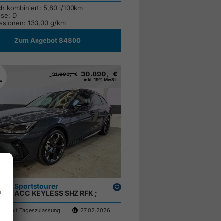
ch kombiniert:
5,80 l/100km
sse:
D
ssionen:
133,00 g/km
Zum Angebot 84800
30.890,– €
31.990,– €
inkl. 19% MwSt.
eon Sportstourer
Drucken,
n
 NAVI ACC KEYLESS SHZ RFK ;
parken
en mit Tageszulassung
27.02.2026