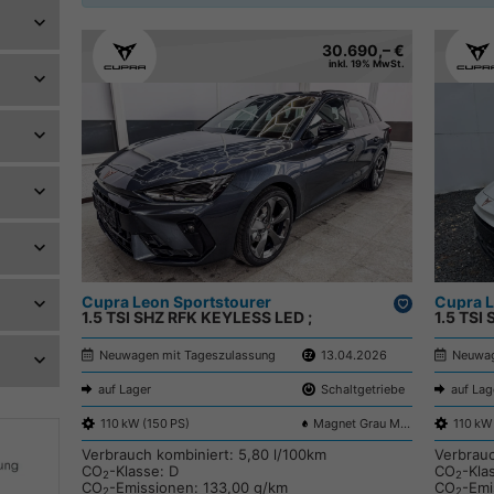
30.690,– €
inkl. 19% MwSt.
Cupra Leon Sportstourer
Drucken,
Cupra L
1.5 TSI SHZ RFK KEYLESS LED ;
parken
1.5 TSI
Neuwagen mit Tageszulassung
13.04.2026
Neuwag
auf Lager
Schaltgetriebe
auf Lag
110 kW (150 PS)
Magnet Grau Metallic S7S7
110 kW
Verbrauch kombiniert:
5,80 l/100km
Verbrau
CO
-Klasse:
D
CO
-Kla
2
2
CO
-Emissionen:
133,00 g/km
CO
-Emi
2
2