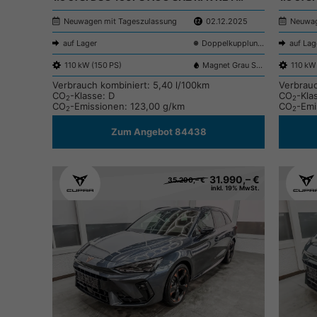
Neuwagen mit Tageszulassung
02.12.2025
Neuwag
auf Lager
Doppelkupplungsgetriebe (DSG)
auf Lag
110 kW (150 PS)
Magnet Grau S7S7
110 kW
Verbrauch kombiniert:
5,40 l/100km
Verbrau
CO
-Klasse:
D
CO
-Kla
2
2
CO
-Emissionen:
123,00 g/km
CO
-Emi
2
2
Zum Angebot 84438
31.990,– €
35.290,– €
inkl. 19% MwSt.