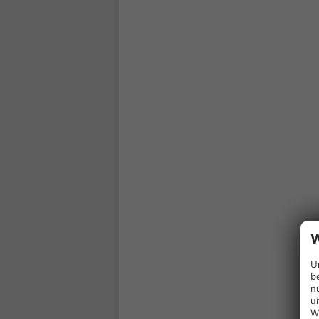
W
U
b
n
u
W