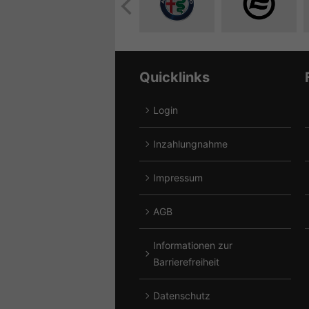
Alle
Alle
Fahrzeuge
Fahrzeuge
von
von
Alfa
CF
Romeo
Moto
Quicklinks
anzeigen
anzeigen
Login
A
Inzahlungnahme
A
Impressum
A
AGB
A
Informationen zur
A
Barrierefreiheit
Datenschutz