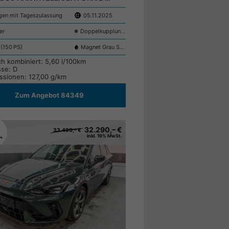
en mit Tageszulassung
05.11.2025
er
Doppelkupplungsgetriebe (DSG)
 (150 PS)
Magnet Grau S7S7
ch kombiniert:
5,60 l/100km
sse:
D
ssionen:
127,00 g/km
Zum Angebot 84349
32.290,– €
33.490,– €
inkl. 19% MwSt.