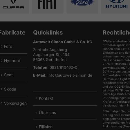
Alle
Alle
Alle
Alle
Fahrzeuge
Fahrzeuge
Fahrzeuge
Fahrze
von
von
von
von
Cupra
Fiat
Ford
Hyunda
anzeigen
anzeigen
anzeigen
anzeig
Fabrikate
Quicklinks
Rechtlich
Autowelt Simon GmbH & Co. KG
*Weitere Infortmati
offiziellen spezif
Ford
können dem 'Leitfa
lle
Zentrale Augsburg
Emissionen und de
Augsburger Str. 164
Fahrzeuge
entnommen werden, 
86368 Gersthofen
Hyundai
Deutsche Automobil
von
lle
73760 Ostfildern-S
Telefon
: 0821/810400-0
www.dat.de/co2/ une
Ford
Fahrzeuge
2017 werden besti
Seat
E-Mail
:
info@autowelt-simon.de
Prüfverfahren für 
anzeigen
von
lle
Harmonised Light V
realistischeren Pr
Hyundai
Fahrzeuge
und der CO2-Emiss
Skoda
wird das WLTP den 
anzeigen
von
lle
derzeitige Prüfverf
Kontakt
Prüfbedingungen s
Seat
Fahrzeuge
Kraftstoffverbrauc
Volkswagen
anzeigen
als die nach dem 
von
lle
1
Ehemaliger Neuprei
Über uns
Skoda
Fahrzeuge
am Tag der Erstzula
angegebene Ersparn
anzeigen
von
unverbindlichen Pr
Fillialen
Erstzulassung (Neup
Volkswagen