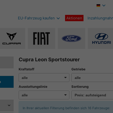
EU-Fahrzeug kaufen
Aktionen
Inzahlungnah
Alle
Alle
Alle
Alle
Fahrzeuge
Fahrzeuge
Fahrzeuge
Fahrze
von
von
von
von
Cupra
Fiat
Ford
Hyunda
Cupra Leon Sportstourer
anzeigen
anzeigen
anzeigen
anzeig
Kraftstoff
Getriebe
n
Ausstattungslinie
Sortierung
In Ihrer aktuellen Filterung befinden sich
16
Fahrzeuge: