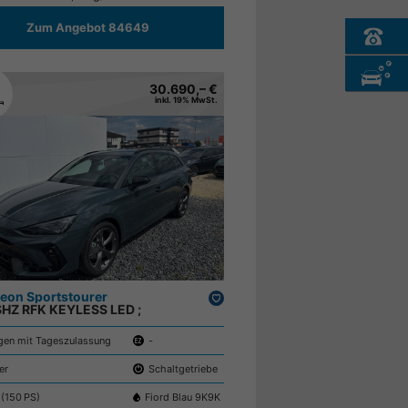
Zum Angebot 84649
30.690,– €
inkl. 19% MwSt.
eon Sportstourer
Drucken,
 SHZ RFK KEYLESS LED ;
parken
en mit Tageszulassung
-
er
Schaltgetriebe
 (150 PS)
Fiord Blau 9K9K