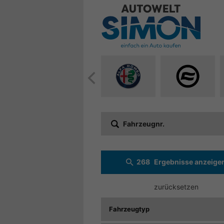
Alle
Alle
Fahrzeuge
Fahrzeuge
von
von
Alfa
CF
Fahrzeugnr.
Romeo
Moto
anzeigen
anzeigen
268
Ergebnisse anzeige
zurücksetzen
Fahrzeugtyp