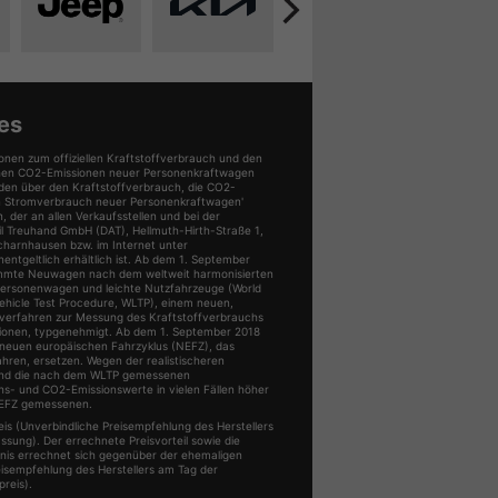
Alle
Alle
Alle
All
uge
Fahrzeuge
Fahrzeuge
Fahrzeuge
Fa
von
von
von
vo
i
Jeep
Kia
Seat
Sk
en
anzeigen
anzeigen
anzeigen
an
es
onen zum offiziellen Kraftstoffverbrauch und den
ischen CO2-Emissionen neuer Personenkraftwagen
den über den Kraftstoffverbrauch, die CO2-
n Stromverbrauch neuer Personenkraftwagen'
der an allen Verkaufsstellen und bei der
 Treuhand GmbH (DAT), Hellmuth-Hirth-Straße 1,
charnhausen bzw. im Internet unter
ntgeltlich erhältlich ist. Ab dem 1. September
mmte Neuwagen nach dem weltweit harmonisierten
Personenwagen und leichte Nutzfahrzeuge (World
ehicle Test Procedure, WLTP), einem neuen,
üfverfahren zur Messung des Kraftstoffverbrauchs
ionen, typgenehmigt. Ab dem 1. September 2018
neuen europäischen Fahrzyklus (NEFZ), das
ahren, ersetzen. Wegen der realistischeren
ind die nach dem WLTP gemessenen
hs- und CO2-Emissionswerte in vielen Fällen höher
NEFZ gemessenen.
s (Unverbindliche Preisempfehlung des Herstellers
ssung). Der errechnete Preisvorteil sowie die
is errechnet sich gegenüber der ehemaligen
eisempfehlung des Herstellers am Tag der
reis).