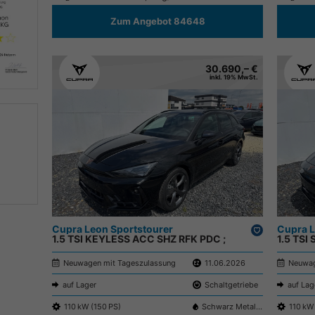
Zum Angebot 84648
30.690,– €
inkl. 19% MwSt.
Cupra Leon Sportstourer
Drucken,
Cupra L
1.5 TSI KEYLESS ACC SHZ RFK PDC ;
parken
1.5 TSI
Neuwagen mit Tageszulassung
11.06.2026
Neuwag
auf Lager
Schaltgetriebe
auf Lag
110 kW (150 PS)
Schwarz Metallic
110 kW