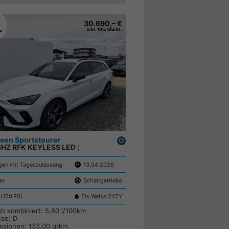
30.690,– €
inkl. 19% MwSt.
eon Sportstourer
Drucken,
 SHZ RFK KEYLESS LED ;
parken
en mit Tageszulassung
13.04.2026
er
Schaltgetriebe
 (150 PS)
Eis Weiss 2Y2Y
ch kombiniert:
5,80 l/100km
sse:
D
ssionen:
133,00 g/km