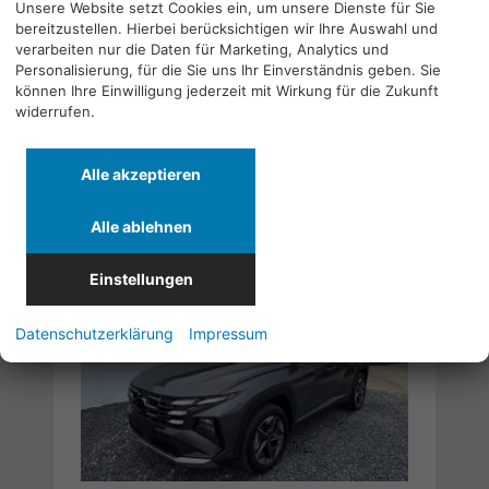
Unsere Website setzt Cookies ein, um unsere Dienste für Sie
Neuwagen mit Tageszulassung
22.05.2026
bereitzustellen. Hierbei berücksichtigen wir Ihre Auswahl und
auf Lager
Doppelkupplungsgetriebe (DSG)
verarbeiten nur die Daten für Marketing, Analytics und
Personalisierung, für die Sie uns Ihr Einverständnis geben. Sie
110 kW (150 PS)
Abyss Black A2B
können Ihre Einwilligung jederzeit mit Wirkung für die Zukunft
Verbrauch kombiniert:
7,10 l/100km
widerrufen.
CO
-Klasse:
F
2
CO
-Emissionen:
161,00 g/km
2
Alle akzeptieren
Zum Angebot 84579
Alle ablehnen
34.990,– €
38.890,– €
inkl. 19% MwSt.
Einstellungen
Datenschutzerklärung
Impressum