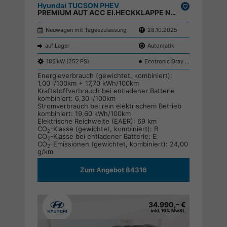
Hyundai TUCSON PHEV
Drucken,
PREMIUM AUT ACC El.HECKKLAPPE NAVI RFK ;
parken
Neuwagen mit Tageszulassung
28.10.2025
auf Lager
Automatik
185 kW (252 PS)
Ecotronic Gray Pearl PE2
Energieverbrauch (gewichtet, kombiniert):
1,00 l/100km + 17,70 kWh/100km
Kraftstoffverbrauch bei entladener Batterie
kombiniert:
6,30 l/100km
Stromverbrauch bei rein elektrischem Betrieb
kombiniert:
19,60 kWh/100km
Elektrische Reichweite (EAER):
69 km
CO
-Klasse (gewichtet, kombiniert):
B
2
CO
-Klasse bei entladener Batterie:
E
2
CO
-Emissionen (gewichtet, kombiniert):
24,00
2
g/km
Zum Angebot 84316
34.990,– €
inkl. 19% MwSt.