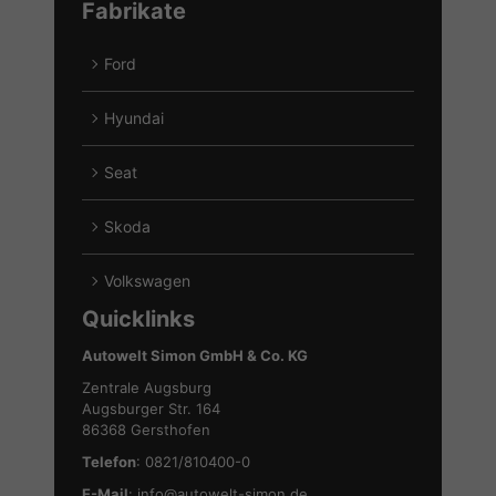
Fabrikate
Ford
Alle
Fahrzeuge
Hyundai
von
Alle
Ford
Fahrzeuge
Seat
anzeigen
von
Alle
Hyundai
Fahrzeuge
Skoda
anzeigen
von
Alle
Seat
Fahrzeuge
Volkswagen
anzeigen
von
Alle
Quicklinks
Skoda
Fahrzeuge
anzeigen
von
Autowelt Simon GmbH & Co. KG
Volkswagen
Zentrale Augsburg
anzeigen
Augsburger Str. 164
86368 Gersthofen
Telefon
: 0821/810400-0
E-Mail
:
info@autowelt-simon.de