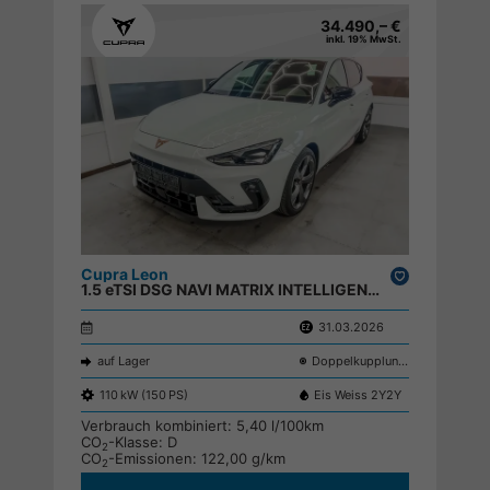
34.490,– €
inkl. 19% MwSt.
Cupra Leon
Drucken,
1.5 eTSI DSG NAVI MATRIX INTELLIGENT DRIVE KEYLESS SHZ RFK ;
parken
31.03.2026
auf Lager
Doppelkupplungsgetriebe (DSG)
110 kW (150 PS)
Eis Weiss 2Y2Y
Verbrauch kombiniert:
5,40 l/100km
CO
-Klasse:
D
2
CO
-Emissionen:
122,00 g/km
2