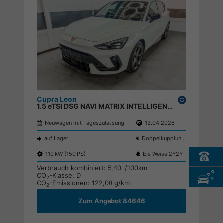
Cupra Leon
Drucken,
1.5 eTSI DSG NAVI MATRIX INTELLIGENT DRIVE KEYLESS SHZ RFK ;
parken
Neuwagen mit Tageszulassung
13.04.2026
auf Lager
Doppelkupplungsgetriebe (DSG)
110 kW (150 PS)
Eis Weiss 2Y2Y
Verbrauch kombiniert:
5,40 l/100km
CO
-Klasse:
D
2
CO
-Emissionen:
122,00 g/km
2
Zum Angebot 84646