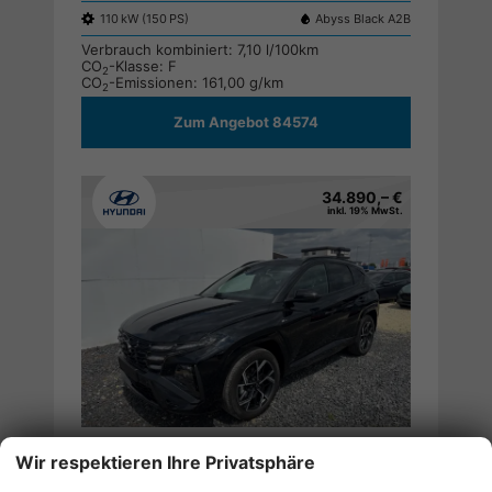
110 kW (150 PS)
Abyss Black A2B
Verbrauch kombiniert:
7,10 l/100km
CO
-Klasse:
F
2
CO
-Emissionen:
161,00 g/km
2
Zum Angebot 84574
34.890,– €
inkl. 19% MwSt.
Hyundai TUCSON
Drucken,
Wir respektieren Ihre Privatsphäre
PREMIUM DCT N-LINE ACC NAVI SMART KEY 19ALU ;
parken