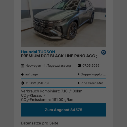
Hyundai TUCSON
Drucken,
PREMIUM DCT BLACK LINE PANO ACC ;
parken
Neuwagen mit Tageszulassung
07.05.2026
auf Lager
Doppelkupplungsgetriebe (DSG)
110 kW (150 PS)
Pine Green Matte RB2
Verbrauch kombiniert:
7,10 l/100km
CO
-Klasse:
F
2
CO
-Emissionen:
161,00 g/km
2
Zum Angebot 84575
Datensätze pro Seite: