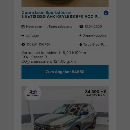
Cupra Leon Sportstourer
Drucken,
1.5 eTSI DSG AHK KEYLESS RFK ACC PDC SHZ ;
parken
Neuwagen mit Tageszulassung
13.04.2026
auf Lager
Doppelkupplungsgetriebe (DSG)
110 kW (150 PS)
Taiga Grau 4U4U
Verbrauch kombiniert:
5,40 l/100km
CO
-Klasse:
D
2
CO
-Emissionen:
124,00 g/km
2
Zum Angebot 84650
34.390,– €
inkl. 19% MwSt.