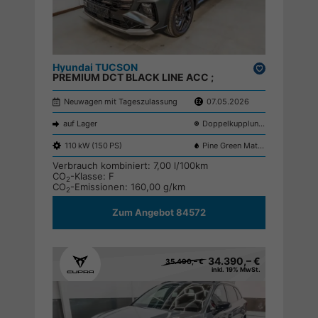
Hyundai TUCSON
Drucken,
PREMIUM DCT BLACK LINE ACC ;
parken
Neuwagen mit Tageszulassung
07.05.2026
auf Lager
Doppelkupplungsgetriebe (DSG)
110 kW (150 PS)
Pine Green Matte RB2
Verbrauch kombiniert:
7,00 l/100km
CO
-Klasse:
F
2
CO
-Emissionen:
160,00 g/km
2
Zum Angebot 84572
34.390,– €
35.490,– €
inkl. 19% MwSt.