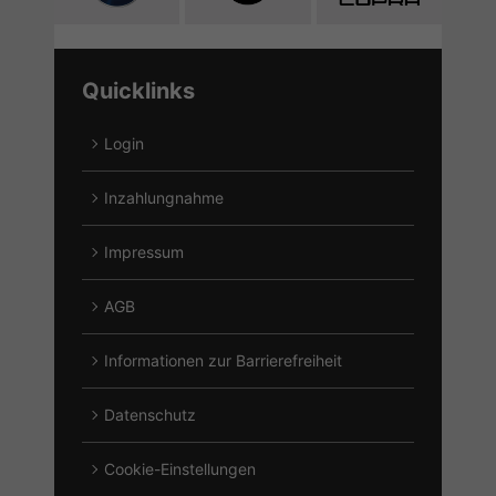
Fahrzeuge
Fahrzeuge
Fahrzeuge
von
von
von
Alfa
CF
Cupra
Quicklinks
Romeo
Moto
anzeigen
anzeigen
anzeigen
Login
Inzahlungnahme
Impressum
AGB
Informationen zur Barrierefreiheit
Datenschutz
Cookie-Einstellungen