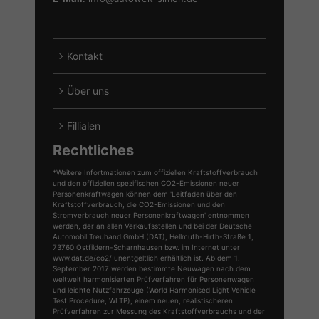
Kontakt
Über uns
Fillialen
Rechtliches
*Weitere Infortmationen zum offiziellen Kraftstoffverbrauch
und den offiziellen spezifischen CO2-Emissionen neuer
Personenkraftwagen können dem 'Leitfaden über den
Kraftstoffverbrauch, die CO2-Emissionen und den
Stromverbrauch neuer Personenkraftwagen' entnommen
werden, der an allen Verkaufsstellen und bei der Deutsche
Automobil Treuhand GmbH (DAT), Hellmuth-Hirth-Straße 1,
73760 Ostfildern-Scharnhausen bzw. im Internet unter
www.dat.de/co2/ unentgeltlich erhältlich ist. Ab dem 1.
September 2017 werden bestimmte Neuwagen nach dem
weltweit harmonisierten Prüfverfahren für Personenwagen
und leichte Nutzfahrzeuge (World Harmonised Light Vehicle
Test Procedure, WLTP), einem neuen, realistischeren
Prüfverfahren zur Messung des Kraftstoffverbrauchs und der