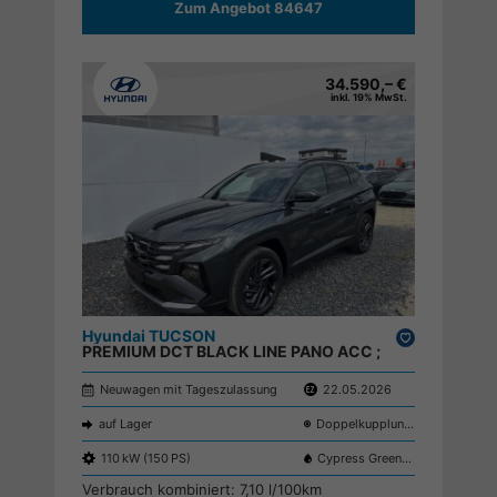
Zum Angebot 84647
34.590,– €
inkl. 19% MwSt.
Hyundai TUCSON
Drucken,
PREMIUM DCT BLACK LINE PANO ACC ;
parken
Neuwagen mit Tageszulassung
22.05.2026
auf Lager
Doppelkupplungsgetriebe (DSG)
110 kW (150 PS)
Cypress Green T2P
Verbrauch kombiniert:
7,10 l/100km