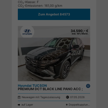
CO
-Klasse:
F
2
CO
-Emissionen:
161,00 g/km
2
Zum Angebot 84573
34.590,– €
inkl. 19% MwSt.
Hyundai TUCSON
Drucken,
PREMIUM DCT BLACK LINE PANO ACC ;
parken
Neuwagen mit Tageszulassung
07.05.2026
auf Lager
Doppelkupplungsgetriebe (DSG)