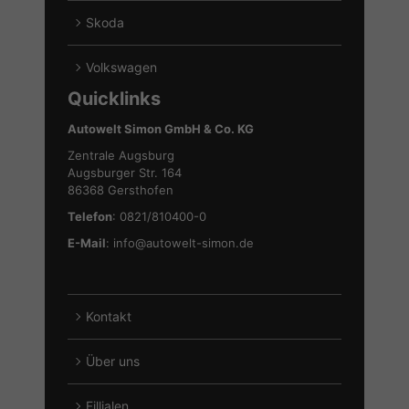
Hyundai
Fahrzeuge
Skoda
anzeigen
von
Alle
Seat
Fahrzeuge
Volkswagen
anzeigen
von
Alle
Quicklinks
Skoda
Fahrzeuge
anzeigen
von
Autowelt Simon GmbH & Co. KG
Volkswagen
Zentrale Augsburg
anzeigen
Augsburger Str. 164
86368 Gersthofen
Telefon
: 0821/810400-0
E-Mail
:
info@autowelt-simon.de
Kontakt
Über uns
Fillialen