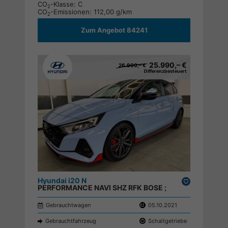
CO
-Klasse:
C
2
CO
-Emissionen:
112,00 g/km
2
Zum Angebot 84241
25.990,– €
26.990,– €
Differenzbesteuert
Hyundai i20 N
Drucken,
PERFORMANCE NAVI SHZ RFK BOSE ;
parken
Gebrauchtwagen
05.10.2021
Gebrauchtfahrzeug
Schaltgetriebe