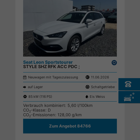
Seat Leon Sportstourer
Drucken,
STYLE SHZ RFK ACC PDC ;
parken
Neuwagen mit Tageszulassung
11.06.2026
auf Lager
Schaltgetriebe
85 kW (116 PS)
Eis Weiss
Verbrauch kombiniert:
5,60 l/100km
CO
-Klasse:
D
2
CO
-Emissionen:
128,00 g/km
2
Zum Angebot 84766