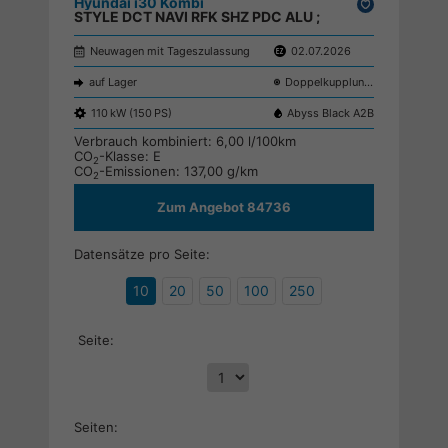
Hyundai i30 Kombi
Drucken,
STYLE DCT NAVI RFK SHZ PDC ALU ;
parken
Neuwagen mit Tageszulassung
02.07.2026
auf Lager
Doppelkupplungsgetriebe (DSG)
110 kW (150 PS)
Abyss Black A2B
Verbrauch kombiniert:
6,00 l/100km
CO
-Klasse:
E
2
CO
-Emissionen:
137,00 g/km
2
Zum Angebot 84736
Datensätze pro Seite:
10
20
50
100
250
Seite:
Seiten: