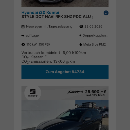
Hyundai i30 Kombi
Drucken,
STYLE DCT NAVI RFK SHZ PDC ALU ;
parken
Neuwagen mit Tageszulassung
28.05.2026
auf Lager
Doppelkupplungsgetriebe (DSG)
110 kW (150 PS)
Meta Blue PM2
Verbrauch kombiniert:
6,00 l/100km
CO
-Klasse:
E
2
CO
-Emissionen:
137,00 g/km
2
Zum Angebot 84734
25.690,– €
27.990,– €
inkl. 19% MwSt.