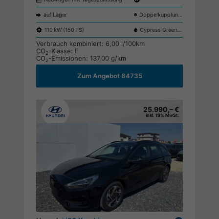
auf Lager
Doppelkupplungsgetriebe (DSG)
110 kW (150 PS)
Cypress Green T2P
Verbrauch kombiniert:
6,00 l/100km
CO
-Klasse:
E
2
CO
-Emissionen:
137,00 g/km
2
Zum Angebot 84735
25.990,– €
inkl. 19% MwSt.