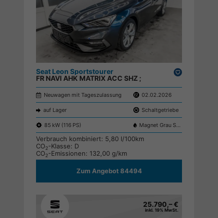
Seat Leon Sportstourer
Drucken,
FR NAVI AHK MATRIX ACC SHZ ;
parken
Neuwagen mit Tageszulassung
02.02.2026
auf Lager
Schaltgetriebe
85 kW (116 PS)
Magnet Grau S7S7
Verbrauch kombiniert:
5,80 l/100km
CO
-Klasse:
D
2
CO
-Emissionen:
132,00 g/km
2
Zum Angebot 84494
25.790,– €
inkl. 19% MwSt.