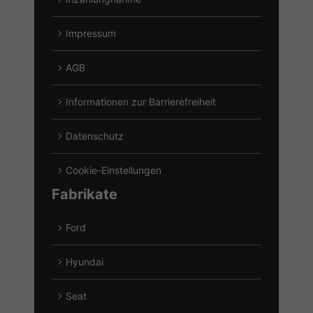
Impressum
AGB
Informationen zur Barrierefreiheit
Datenschutz
Cookie-Einstellungen
Fabrikate
Ford
Alle
Fahrzeuge
Hyundai
von
Alle
Ford
Fahrzeuge
Seat
anzeigen
von
Alle