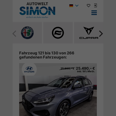
Alle
Alle
Alle
Fahrzeuge
Fahrzeuge
Fahrzeuge
von
von
von
Alfa
CF
Cupra
Fahrzeug 121 bis 130 von 266
gefundenen Fahrzeugen:
Romeo
Moto
anzeigen
anzeigen
anzeigen
25.490,– €
25.990,– €
inkl. 19% MwSt.