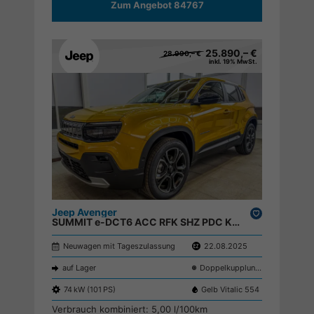
Zum Angebot 84767
25.890,– €
28.990,– €
inkl. 19% MwSt.
Jeep Avenger
Drucken,
SUMMIT e-DCT6 ACC RFK SHZ PDC KEYLESS El.Heckklappe ;
parken
Neuwagen mit Tageszulassung
22.08.2025
auf Lager
Doppelkupplungsgetriebe (DSG)
74 kW (101 PS)
Gelb Vitalic 554
Verbrauch kombiniert:
5,00 l/100km