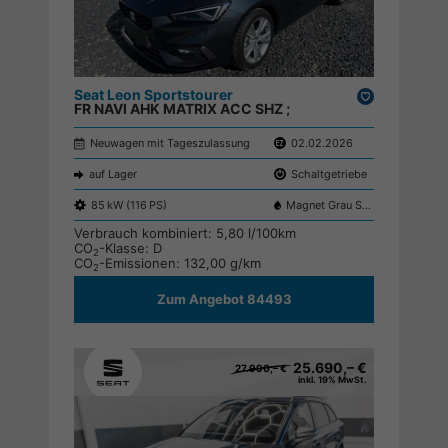
Seat Leon Sportstourer
Drucken,
FR NAVI AHK MATRIX ACC SHZ ;
parken
Neuwagen mit Tageszulassung
02.02.2026
auf Lager
Schaltgetriebe
85 kW (116 PS)
Magnet Grau S7S7
Verbrauch kombiniert:
5,80 l/100km
CO
-Klasse:
D
2
CO
-Emissionen:
132,00 g/km
2
Zum Angebot 84493
25.690,– €
27.990,– €
inkl. 19% MwSt.