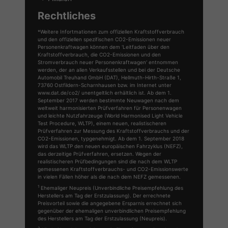
Rechtliches
*Weitere Infortmationen zum offiziellen Kraftstoffverbrauch
und den offiziellen spezifischen CO2-Emissionen neuer
Personenkraftwagen können dem 'Leitfaden über den
Kraftstoffverbrauch, die CO2-Emissionen und den
Stromverbrauch neuer Personenkraftwagen' entnommen
werden, der an allen Verkaufsstellen und bei der Deutsche
Automobil Treuhand GmbH (DAT), Hellmuth-Hirth-Straße 1,
73760 Ostfildern-Scharnhausen bzw. im Internet unter
www.dat.de/co2/ unentgeltlich erhältlich ist. Ab dem 1.
September 2017 werden bestimmte Neuwagen nach dem
weltweit harmonisierten Prüfverfahren für Personenwagen
und leichte Nutzfahrzeuge (World Harmonised Light Vehicle
Test Procedure, WLTP), einem neuen, realistischeren
Prüfverfahren zur Messung des Kraftstoffverbrauchs und der
CO2-Emissionen, typgenehmigt. Ab dem 1. September 2018
wird das WLTP den neuen europäischen Fahrzyklus (NEFZ),
das derzeitige Prüfverfahren, ersetzen. Wegen der
realistischeren Prüfbedingungen sind die nach dem WLTP
gemessenen Kraftstoffverbrauchs- und CO2-Emissionswerte
in vielen Fällen höher als die nach dem NEFZ gemessenen.
1
Ehemaliger Neupreis (Unverbindliche Preisempfehlung des
Herstellers am Tag der Erstzulassung). Der errechnete
Preisvorteil sowie die angegebene Ersparnis errechnet sich
gegenüber der ehemaligen unverbindlichen Preisempfehlung
des Herstellers am Tag der Erstzulassung (Neupreis).