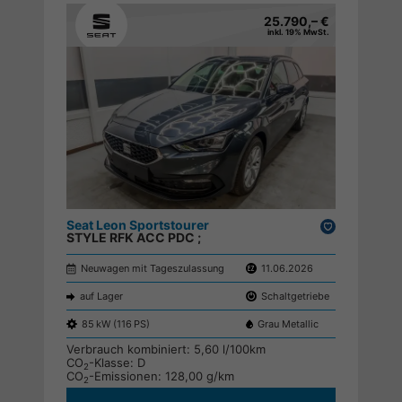
25.790,– €
inkl. 19% MwSt.
Seat Leon Sportstourer
Drucken,
STYLE RFK ACC PDC ;
parken
Neuwagen mit Tageszulassung
11.06.2026
auf Lager
Schaltgetriebe
85 kW (116 PS)
Grau Metallic
Verbrauch kombiniert:
5,60 l/100km
CO
-Klasse:
D
2
CO
-Emissionen:
128,00 g/km
2