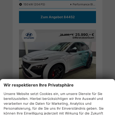
150 kW (204 PS)
Performance Blue dach Schwarz
Zum Angebot 84452
25.990,– €
26.850,– €
Differenzbesteuert
Wir respektieren Ihre Privatsphäre
Hyundai KONA N
Drucken,
Unsere Website setzt Cookies ein, um unsere Dienste für Sie
2.0 T-GDI Performance DCT PPF-FOLIE NAVI ACC SHZ KRELL SMART KEY ;
parken
bereitzustellen. Hierbei berücksichtigen wir Ihre Auswahl und
verarbeiten nur die Daten für Marketing, Analytics und
Gebrauchtwagen
26.08.2021
Personalisierung, für die Sie uns Ihr Einverständnis geben. Sie
können Ihre Einwilligung jederzeit mit Wirkung für die Zukunft
Gebrauchtfahrzeug
Doppelkupplungsgetriebe (DSG)