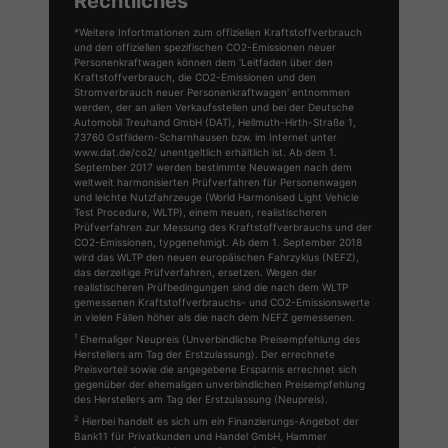
Rechtliches
*Weitere Infortmationen zum offiziellen Kraftstoffverbrauch
und den offiziellen spezifischen CO2-Emissionen neuer
Personenkraftwagen können dem 'Leitfaden über den
Kraftstoffverbrauch, die CO2-Emissionen und den
Stromverbrauch neuer Personenkraftwagen' entnommen
werden, der an allen Verkaufsstellen und bei der Deutsche
Automobil Treuhand GmbH (DAT), Hellmuth-Hirth-Straße 1,
73760 Ostfildern-Scharnhausen bzw. im Internet unter
www.dat.de/co2/ unentgeltlich erhältlich ist. Ab dem 1.
September 2017 werden bestimmte Neuwagen nach dem
weltweit harmonisierten Prüfverfahren für Personenwagen
und leichte Nutzfahrzeuge (World Harmonised Light Vehicle
Test Procedure, WLTP), einem neuen, realistischeren
Prüfverfahren zur Messung des Kraftstoffverbrauchs und der
CO2-Emissionen, typgenehmigt. Ab dem 1. September 2018
wird das WLTP den neuen europäischen Fahrzyklus (NEFZ),
das derzeitige Prüfverfahren, ersetzen. Wegen der
realistischeren Prüfbedingungen sind die nach dem WLTP
gemessenen Kraftstoffverbrauchs- und CO2-Emissionswerte
in vielen Fällen höher als die nach dem NEFZ gemessenen.
1
Ehemaliger Neupreis (Unverbindliche Preisempfehlung des
Herstellers am Tag der Erstzulassung). Der errechnete
Preisvorteil sowie die angegebene Ersparnis errechnet sich
gegenüber der ehemaligen unverbindlichen Preisempfehlung
des Herstellers am Tag der Erstzulassung (Neupreis).
2
Hierbei handelt es sich um ein Finanzierungs-Angebot der
Bank11 für Privatkunden und Handel GmbH, Hammer