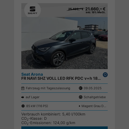
21.660,– €
25.490,– €
inkl. 19% MwSt.
Seat Arona
Drucken,
FR NAVI SHZ VOLL LED RFK PDC v+h 18ALU ;
parken
Fahrzeug mit Tageszulassung
09.05.2025
auf Lager
Schaltgetriebe
85 kW (116 PS)
Magent Grau Dach Schwarz S9E7
Verbrauch kombiniert:
5,40 l/100km
CO
-Klasse:
D
2
CO
-Emissionen:
124,00 g/km
2