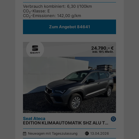
Verbrauch kombiniert:
6,30 l/100km
CO
-Klasse:
E
2
CO
-Emissionen:
142,00 g/km
2
Zum Angebot 84641
24.790,– €
inkl. 19% MwSt.
Seat Ateca
Drucken,
EDITION KLIMAAUTOMATIK SHZ ALU TEMPOMAT EL.PAKET ;
parken
Neuwagen mit Tageszulassung
13.04.2026