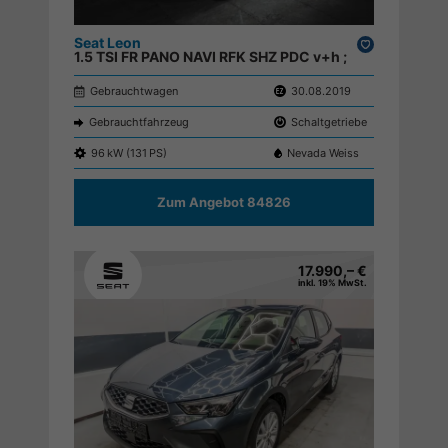
Seat Leon
Drucken,
1.5 TSI FR PANO NAVI RFK SHZ PDC v+h ;
parken
Gebrauchtwagen
30.08.2019
Gebrauchtfahrzeug
Schaltgetriebe
96 kW (131 PS)
Nevada Weiss
Zum Angebot 84826
17.990,– €
inkl. 19% MwSt.