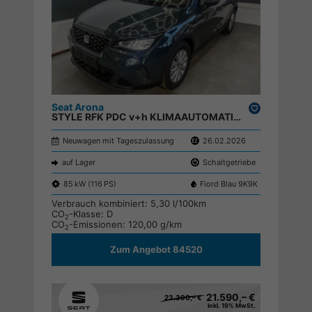
Seat Arona
Drucken,
STYLE RFK PDC v+h KLIMAAUTOMATIK ;
parken
Neuwagen mit Tageszulassung
26.02.2026
auf Lager
Schaltgetriebe
85 kW (116 PS)
Fiord Blau 9K9K
Verbrauch kombiniert:
5,30 l/100km
CO
-Klasse:
D
2
CO
-Emissionen:
120,00 g/km
2
Zum Angebot 84520
21.590,– €
23.390,– €
inkl. 19% MwSt.