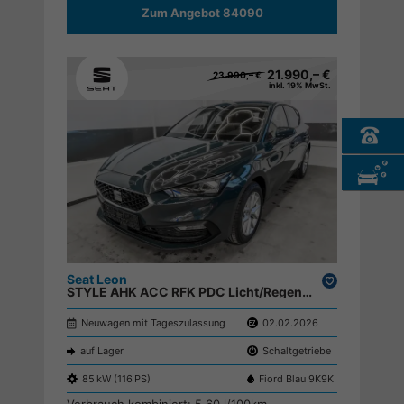
Zum Angebot 84090
21.990,– €
23.990,– €
inkl. 19% MwSt.
Seat Leon
Drucken,
STYLE AHK ACC RFK PDC Licht/Regensensor ;
parken
Neuwagen mit Tageszulassung
02.02.2026
auf Lager
Schaltgetriebe
85 kW (116 PS)
Fiord Blau 9K9K