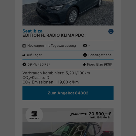
Seat Ibiza
Drucken,
EDITION FL RADIO KLIMA PDC ;
parken
Neuwagen mit Tageszulassung
-
auf Lager
Schaltgetriebe
59 kW (80 PS)
Fiord Blau 9K9K
Verbrauch kombiniert:
5,20 l/100km
CO
-Klasse:
D
2
CO
-Emissionen:
119,00 g/km
2
Zum Angebot 84802
20.590,– €
21.990,– €
inkl. 19% MwSt.