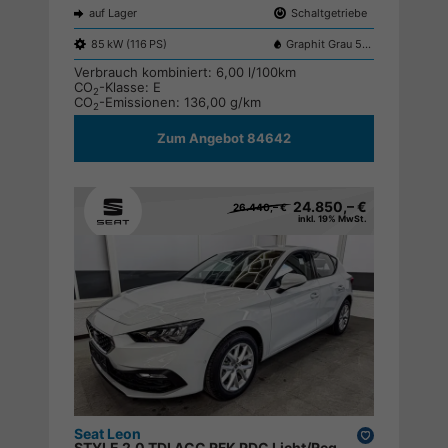
auf Lager
Schaltgetriebe
85 kW (116 PS)
Graphit Grau 5X5X
Verbrauch kombiniert:
6,00 l/100km
CO
-Klasse:
E
2
CO
-Emissionen:
136,00 g/km
2
Zum Angebot 84642
24.850,– €
26.440,– €
inkl. 19% MwSt.
Seat Leon
Drucken,
STYLE 2.0 TDI ACC RFK PDC Licht/Regensensor LED ;
parken