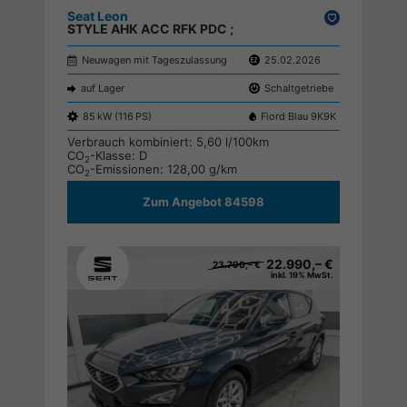
Seat Leon
Drucken,
STYLE AHK ACC RFK PDC ;
parken
Neuwagen mit Tageszulassung
25.02.2026
auf Lager
Schaltgetriebe
85 kW (116 PS)
Fiord Blau 9K9K
Verbrauch kombiniert:
5,60 l/100km
CO
-Klasse:
D
2
CO
-Emissionen:
128,00 g/km
2
Zum Angebot 84598
22.990,– €
23.790,– €
inkl. 19% MwSt.