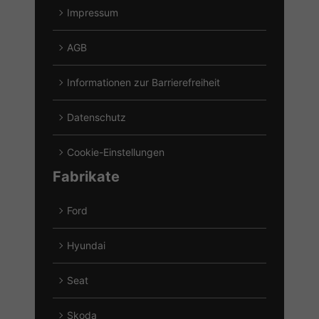
Impressum
AGB
Informationen zur Barrierefreiheit
Datenschutz
Cookie-Einstellungen
Fabrikate
Ford
Alle
Fahrzeuge
Hyundai
von
Alle
Ford
Fahrzeuge
Seat
anzeigen
von
Alle
Hyundai
Fahrzeuge
Skoda