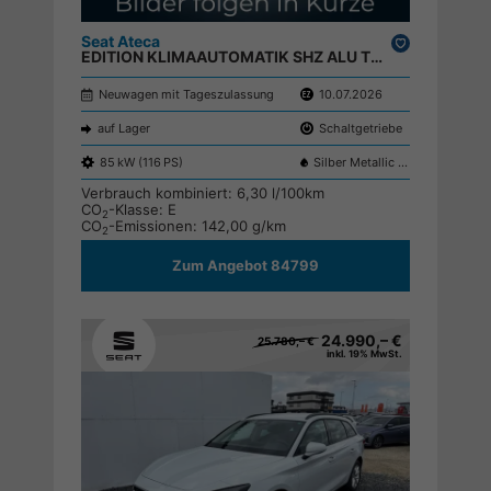
Seat Ateca
Drucken,
EDITION KLIMAAUTOMATIK SHZ ALU TEMPOMAT EL.PAKET ;
parken
Neuwagen mit Tageszulassung
10.07.2026
auf Lager
Schaltgetriebe
85 kW (116 PS)
Silber Metallic 8E8E
Verbrauch kombiniert:
6,30 l/100km
CO
-Klasse:
E
2
CO
-Emissionen:
142,00 g/km
2
Zum Angebot 84799
24.990,– €
25.780,– €
inkl. 19% MwSt.