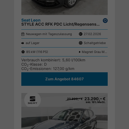
Seat Leon
Drucken,
STYLE ACC RFK PDC Licht/Regensensor ;
parken
Neuwagen mit Tageszulassung
27.02.2026
auf Lager
Schaltgetriebe
85 kW (116 PS)
Magnet Grau Metallic S7S7
Verbrauch kombiniert:
5,60 l/100km
CO
-Klasse:
D
2
CO
-Emissionen:
127,00 g/km
2
Zum Angebot 84607
23.290,– €
23.990,– €
inkl. 19% MwSt.