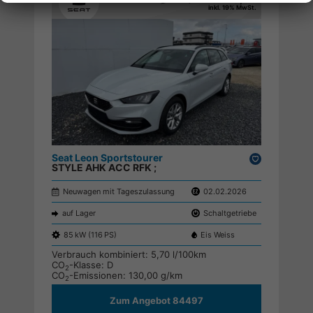
inkl. 19% MwSt.
Seat Leon Sportstourer
Drucken,
STYLE AHK ACC RFK ;
parken
Neuwagen mit Tageszulassung
02.02.2026
auf Lager
Schaltgetriebe
85 kW (116 PS)
Eis Weiss
Verbrauch kombiniert:
5,70 l/100km
CO
-Klasse:
D
2
CO
-Emissionen:
130,00 g/km
2
Zum Angebot 84497