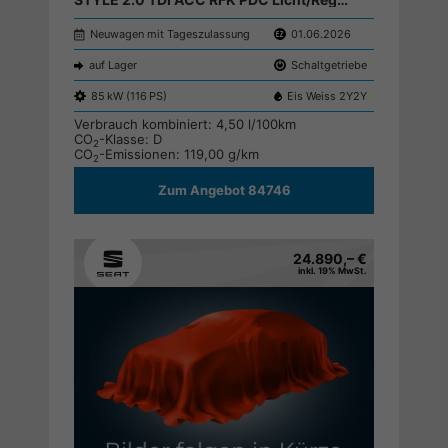
Neuwagen mit Tageszulassung
01.06.2026
auf Lager
Schaltgetriebe
85 kW (116 PS)
Eis Weiss 2Y2Y
Verbrauch kombiniert:
4,50 l/100km
CO
-Klasse:
D
2
CO
-Emissionen:
119,00 g/km
2
Zum Angebot 84746
24.890,– €
inkl. 19% MwSt.