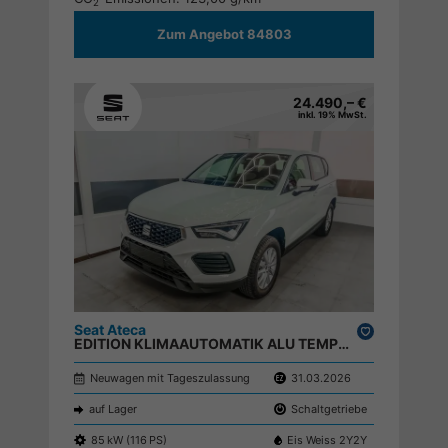
2
Zum Angebot 84803
24.490,– €
inkl. 19% MwSt.
Seat Ateca
Drucken,
EDITION KLIMAAUTOMATIK ALU TEMPOMAT EL.PAKET ;
parken
Neuwagen mit Tageszulassung
31.03.2026
auf Lager
Schaltgetriebe
85 kW (116 PS)
Eis Weiss 2Y2Y