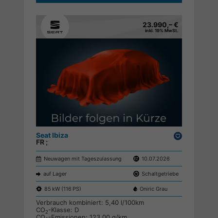
23.990,– €
inkl. 19% MwSt.
Seat Ibiza
Drucken,
FR ;
parken
Neuwagen mit Tageszulassung
10.07.2026
auf Lager
Schaltgetriebe
85 kW (116 PS)
Oniric Grau
Verbrauch kombiniert:
5,40 l/100km
CO
-Klasse:
D
2
CO
-Emissionen:
123,00 g/km