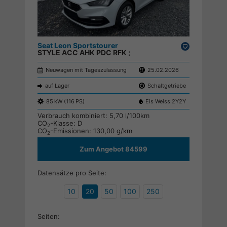
Seat Leon Sportstourer
Drucken,
STYLE ACC AHK PDC RFK ;
parken
Neuwagen mit Tageszulassung
25.02.2026
auf Lager
Schaltgetriebe
85 kW (116 PS)
Eis Weiss 2Y2Y
Verbrauch kombiniert:
5,70 l/100km
CO
-Klasse:
D
2
CO
-Emissionen:
130,00 g/km
2
Zum Angebot 84599
Datensätze pro Seite:
10
20
50
100
250
Seiten: