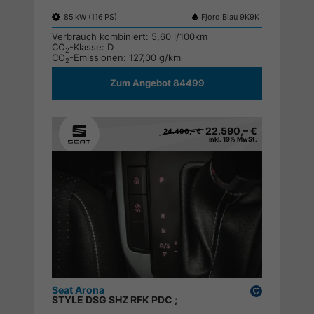
85 kW (116 PS)
Fjord Blau 9K9K
Verbrauch kombiniert:
5,60 l/100km
CO
-Klasse:
D
2
CO
-Emissionen:
127,00 g/km
2
Zum Angebot 84499
22.590,– €
24.490,– €
inkl. 19% MwSt.
Seat Arona
Drucken,
STYLE DSG SHZ RFK PDC ;
parken