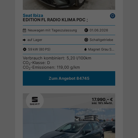
Seat Ibiza
Drucken,
EDITION FL RADIO KLIMA PDC ;
parken
Neuwagen mit Tageszulassung
01.06.2026
auf Lager
Schaltgetriebe
59 kW (80 PS)
Magnet Grau S7S7
Verbrauch kombiniert:
5,20 l/100km
CO
-Klasse:
D
2
CO
-Emissionen:
119,00 g/km
2
Zum Angebot 84745
17.990,– €
inkl. 19% MwSt.