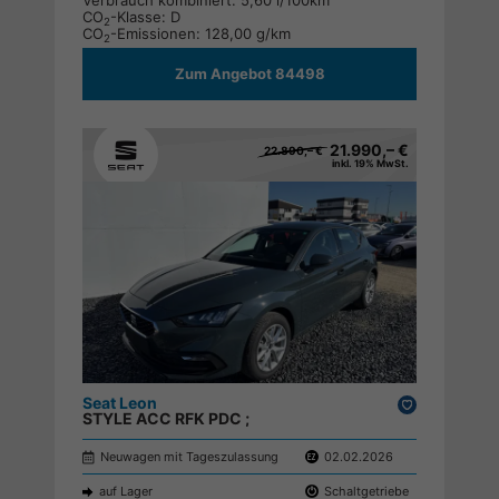
Verbrauch kombiniert:
5,60 l/100km
CO
-Klasse:
D
2
CO
-Emissionen:
128,00 g/km
2
Zum Angebot 84498
21.990,– €
22.890,– €
inkl. 19% MwSt.
Seat Leon
Drucken,
STYLE ACC RFK PDC ;
parken
Neuwagen mit Tageszulassung
02.02.2026
auf Lager
Schaltgetriebe