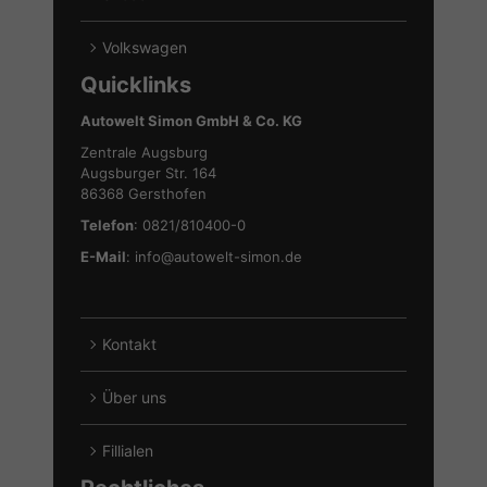
anzeigen
von
Alle
Seat
Fahrzeuge
Volkswagen
anzeigen
von
Alle
Quicklinks
Skoda
Fahrzeuge
anzeigen
von
Autowelt Simon GmbH & Co. KG
Volkswagen
Zentrale Augsburg
anzeigen
Augsburger Str. 164
86368 Gersthofen
Telefon
: 0821/810400-0
E-Mail
:
info@autowelt-simon.de
Kontakt
Über uns
Fillialen