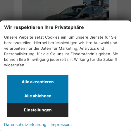
Wir respektieren Ihre Privatsphäre
Unsere Website setzt Cookies ein, um unsere Dienste für Sie
bereitzustellen. Hierbei berücksichtigen wir Ihre Auswahl und
verarbeiten nur die Daten für Marketing, Analytics und
Seat Ateca
Drucken,
Personalisierung, für die Sie uns Ihr Einverständnis geben. Sie
EDITION KLIMAAUTOMATIK ALU TEMPOMAT EL.PAKET ;
parken
können Ihre Einwilligung jederzeit mit Wirkung für die Zukunft
widerrufen.
Neuwagen mit Tageszulassung
02.02.2026
auf Lager
Schaltgetriebe
Alle akzeptieren
85 kW (116 PS)
Graphit Grau 5X5X
Verbrauch kombiniert:
6,00 l/100km
Alle ablehnen
CO
-Klasse:
E
2
CO
-Emissionen:
136,00 g/km
2
Einstellungen
Zum Angebot 84485
Datenschutzerklärung
Impressum
23.990,– €
25.790,– €