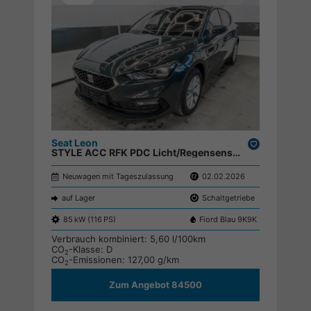
Seat Leon
Drucken,
STYLE ACC RFK PDC Licht/Regensensor ;
parken
Neuwagen mit Tageszulassung
02.02.2026
auf Lager
Schaltgetriebe
85 kW (116 PS)
Fiord Blau 9K9K
Verbrauch kombiniert:
5,60 l/100km
CO
-Klasse:
D
2
CO
-Emissionen:
127,00 g/km
2
Zum Angebot 84500