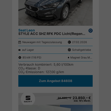
Seat Leon
Drucken,
STYLE ACC SHZ RFK PDC Licht/Regensensor ;
parken
Neuwagen mit Tageszulassung
27.02.2026
auf Lager
Schaltgetriebe
85 kW (116 PS)
Magnet Grau Metallic S7S7
Verbrauch kombiniert:
5,60 l/100km
CO
-Klasse:
D
2
CO
-Emissionen:
127,00 g/km
2
Zum Angebot 84608
23.850,– €
24.490,– €
inkl. 19% MwSt.