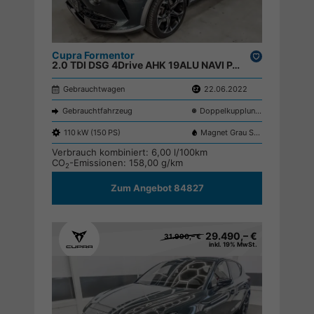
Cupra Formentor
Drucken,
2.0 TDI DSG 4Drive AHK 19ALU NAVI PANO SHZ BEATS RFK XL-Assist EL.Heckklappe ParkAssit ;
parken
Gebrauchtwagen
22.06.2022
Gebrauchtfahrzeug
Doppelkupplungsgetriebe (DSG)
110 kW (150 PS)
Magnet Grau S7S7
Verbrauch kombiniert:
6,00 l/100km
CO
-Emissionen:
158,00 g/km
2
Zum Angebot 84827
29.490,– €
31.990,– €
inkl. 19% MwSt.