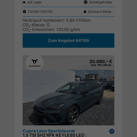
auf Lager
Schaltgetriebe
110 kW (150 PS)
Schwarz Metallic
Verbrauch kombiniert:
5,80 l/100km
CO
-Klasse:
D
2
CO
-Emissionen:
133,00 g/km
2
Zum Angebot 84769
30.690,– €
inkl. 19% MwSt.
Cupra Leon Sportstourer
Drucken,
1.5 TSI SHZ RFK KEYLESS LED ;
parken