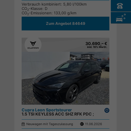
Verbrauch kombiniert:
5,80 l/100km
CO
-Klasse:
D
2
CO
-Emissionen:
133,00 g/km
2
Zum Angebot 84649
30.690,– €
inkl. 19% MwSt.
Cupra Leon Sportstourer
Drucken,
1.5 TSI KEYLESS ACC SHZ RFK PDC ;
parken
Neuwagen mit Tageszulassung
11.06.2026