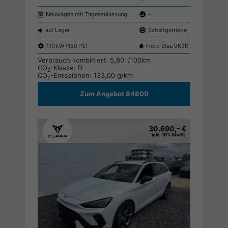
Neuwagen mit Tageszulassung
-
auf Lager
Schaltgetriebe
110 kW (150 PS)
Fiord Blau 9K9K
Verbrauch kombiniert:
5,80 l/100km
CO
-Klasse:
D
2
CO
-Emissionen:
133,00 g/km
2
Zum Angebot 84800
30.690,– €
inkl. 19% MwSt.