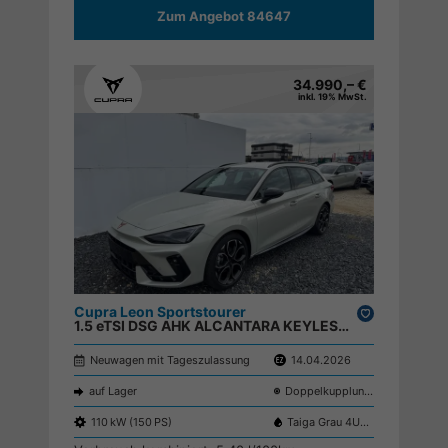
Zum Angebot 84647
34.990,– €
inkl. 19% MwSt.
Cupra Leon Sportstourer
Drucken,
1.5 eTSI DSG AHK ALCANTARA KEYLESS RFK ACC PDC SHZ ;
parken
Neuwagen mit Tageszulassung
14.04.2026
auf Lager
Doppelkupplungsgetriebe (DSG)
110 kW (150 PS)
Taiga Grau 4U4U