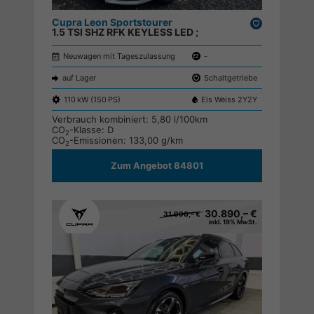
Cupra Leon Sportstourer
Drucken,
1.5 TSI SHZ RFK KEYLESS LED ;
parken
Neuwagen mit Tageszulassung
-
auf Lager
Schaltgetriebe
110 kW (150 PS)
Eis Weiss 2Y2Y
Verbrauch kombiniert:
5,80 l/100km
CO
-Klasse:
D
2
CO
-Emissionen:
133,00 g/km
2
Zum Angebot 84801
30.890,– €
31.990,– €
inkl. 19% MwSt.