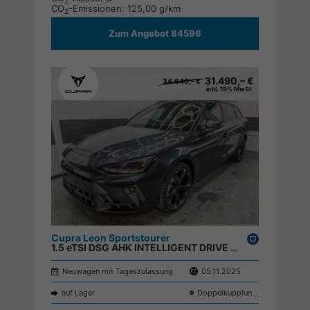
2
CO
-Emissionen:
125,00 g/km
2
Zum Angebot 84596
31.490,– €
34.640,– €
inkl. 19% MwSt.
Cupra Leon Sportstourer
Drucken,
1.5 eTSI DSG AHK INTELLIGENT DRIVE KEYLESS ;
parken
Neuwagen mit Tageszulassung
05.11.2025
auf Lager
Doppelkupplungsgetriebe (DSG)