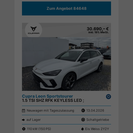
Zum Angebot 84648
30.690,– €
inkl. 19% MwSt.
Cupra Leon Sportstourer
Drucken,
1.5 TSI SHZ RFK KEYLESS LED ;
parken
Neuwagen mit Tageszulassung
13.04.2026
auf Lager
Schaltgetriebe
110 kW (150 PS)
Eis Weiss 2Y2Y