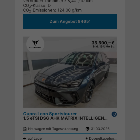
Verbrauch kombiniert:
5,40 l/100km
CO
-Klasse:
D
2
CO
-Emissionen:
124,00 g/km
2
Zum Angebot 84651
35.590,– €
inkl. 19% MwSt.
Cupra Leon Sportstourer
Drucken,
1.5 eTSI DSG AHK MATRIX INTELLIGENT DRIVE KEYLESS RFK ACC PDC SHZ ;
parken
Neuwagen mit Tageszulassung
31.03.2026
auf Lager
Doppelkupplungsgetriebe (DSG)