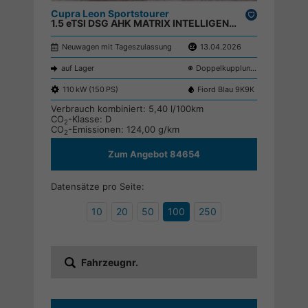
Cupra Leon Sportstourer
Drucken,
1.5 eTSI DSG AHK MATRIX INTELLIGENT DRIVE KEYLESS RFK ACC PDC SHZ ;
parken
Neuwagen mit Tageszulassung
13.04.2026
auf Lager
Doppelkupplungsgetriebe (DSG)
110 kW (150 PS)
Fiord Blau 9K9K
Verbrauch kombiniert:
5,40 l/100km
CO
-Klasse:
D
2
CO
-Emissionen:
124,00 g/km
2
Zum Angebot 84654
Datensätze pro Seite:
10
20
50
100
250
Fahrzeugnr.