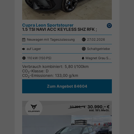
Cupra Leon Sportstourer
Drucken,
1.5 TSI NAVI ACC KEYLESS SHZ RFK ;
parken
Neuwagen mit Tageszulassung
27.02.2026
auf Lager
Schaltgetriebe
110 kW (150 PS)
Magnet Grau S7S7
Verbrauch kombiniert:
5,80 l/100km
CO
-Klasse:
D
2
CO
-Emissionen:
133,00 g/km
2
Zum Angebot 84604
30.990,– €
32.290,– €
inkl. 19% MwSt.