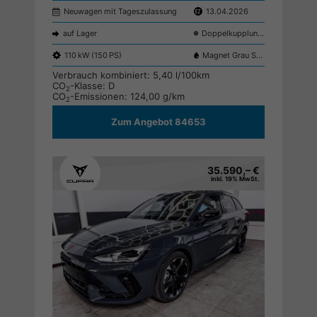
Neuwagen mit Tageszulassung
13.04.2026
auf Lager
Doppelkupplungsgetriebe (DSG)
110 kW (150 PS)
Magnet Grau S7S7
Verbrauch kombiniert:
5,40 l/100km
CO
-Klasse:
D
2
CO
-Emissionen:
124,00 g/km
2
Zum Angebot 84653
35.590,– €
inkl. 19% MwSt.