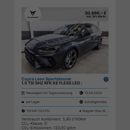
30.690,– €
inkl. 19% MwSt.
Cupra Leon Sportstourer
Drucken,
1.5 TSI SHZ RFK KEYLESS LED ;
parken
Neuwagen mit Tageszulassung
13.04.2026
auf Lager
Schaltgetriebe
110 kW (150 PS)
Magnet Grau Metallic S7S7
Verbrauch kombiniert:
5,80 l/100km
CO
-Klasse:
D
2
CO
-Emissionen:
133,00 g/km
2