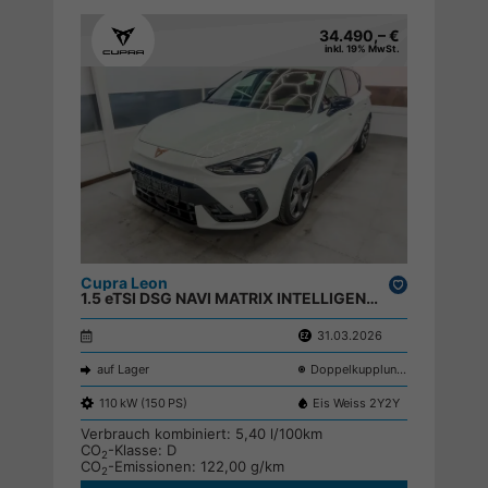
34.490,– €
inkl. 19% MwSt.
Cupra Leon
Drucken,
1.5 eTSI DSG NAVI MATRIX INTELLIGENT DRIVE KEYLESS SHZ RFK ;
parken
31.03.2026
auf Lager
Doppelkupplungsgetriebe (DSG)
110 kW (150 PS)
Eis Weiss 2Y2Y
Verbrauch kombiniert:
5,40 l/100km
CO
-Klasse:
D
2
CO
-Emissionen:
122,00 g/km
2