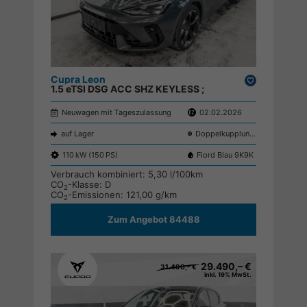
Cupra Leon
Drucken,
1.5 eTSI DSG ACC SHZ KEYLESS ;
parken
Neuwagen mit Tageszulassung
02.02.2026
auf Lager
Doppelkupplungsgetriebe (DSG)
110 kW (150 PS)
Fiord Blau 9K9K
Verbrauch kombiniert:
5,30 l/100km
CO
-Klasse:
D
2
CO
-Emissionen:
121,00 g/km
2
Zum Angebot 84488
29.490,– €
31.490,– €
inkl. 19% MwSt.