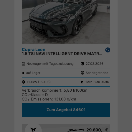
Cupra Leon
Drucken,
1.5 TSI NAVI INTELLIGENT DRIVE MATRIX ;
parken
Neuwagen mit Tageszulassung
27.02.2026
auf Lager
Schaltgetriebe
110 kW (150 PS)
Fiord Blau 9K9K
Verbrauch kombiniert:
5,80 l/100km
CO
-Klasse:
D
2
CO
-Emissionen:
131,00 g/km
2
Zum Angebot 84601
29.690,– €
32.290,– €