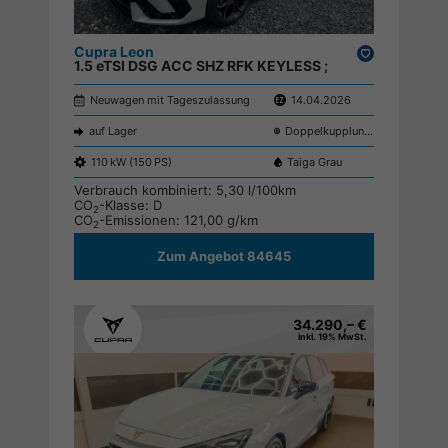
Cupra Leon
Drucken,
1.5 eTSI DSG ACC SHZ RFK KEYLESS ;
parken
Neuwagen mit Tageszulassung
14.04.2026
auf Lager
Doppelkupplungsgetriebe (DSG)
110 kW (150 PS)
Taiga Grau
Verbrauch kombiniert:
5,30 l/100km
CO
-Klasse:
D
2
CO
-Emissionen:
121,00 g/km
2
Zum Angebot 84645
34.290,– €
inkl. 19% MwSt.