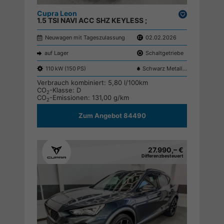
Cupra Leon
Drucken,
1.5 TSI NAVI ACC SHZ KEYLESS ;
parken
Neuwagen mit Tageszulassung
02.02.2026
auf Lager
Schaltgetriebe
110 kW (150 PS)
Schwarz Metallic 0E0E
Verbrauch kombiniert:
5,80 l/100km
CO
-Klasse:
D
2
CO
-Emissionen:
131,00 g/km
2
Zum Angebot 84490
27.990,– €
Differenzbesteuert