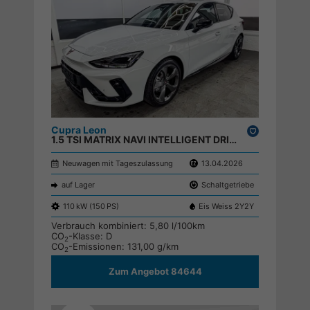
Cupra Leon
Drucken,
1.5 TSI MATRIX NAVI INTELLIGENT DRIVE SHZ KEYLESS ;
parken
Neuwagen mit Tageszulassung
13.04.2026
auf Lager
Schaltgetriebe
110 kW (150 PS)
Eis Weiss 2Y2Y
Verbrauch kombiniert:
5,80 l/100km
CO
-Klasse:
D
2
CO
-Emissionen:
131,00 g/km
2
Zum Angebot 84644