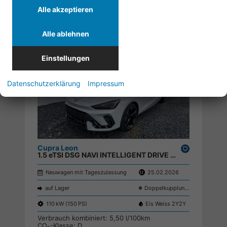
Alle akzeptieren
31.290,– €
Alle ablehnen
32.690,– €
inkl. 19% MwSt.
Einstellungen
Datenschutzerklärung
Impressum
Cupra Leon
Drucken,
1.5 eTSI DSG NAVI INTELLIGENT DRIVE ACC SHZ KEYLESS ;
parken
Neuwagen mit Tageszulassung
25.02.2026
auf Lager
Doppelkupplungsgetriebe (DSG)
110 kW (150 PS)
Eis Weiss 2Y2Y
Verbrauch kombiniert:
5,50 l/100km
CO
-Klasse:
D