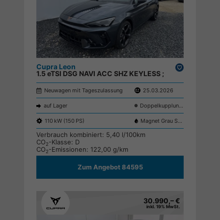
Cupra Leon
Drucken,
1.5 eTSI DSG NAVI ACC SHZ KEYLESS ;
parken
Neuwagen mit Tageszulassung
25.03.2026
auf Lager
Doppelkupplungsgetriebe (DSG)
110 kW (150 PS)
Magnet Grau S7S7
Verbrauch kombiniert:
5,40 l/100km
CO
-Klasse:
D
2
CO
-Emissionen:
122,00 g/km
2
Zum Angebot 84595
30.990,– €
inkl. 19% MwSt.