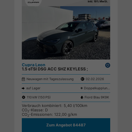
inkl. 19% MwSt.
Cupra Leon
Drucken,
1.5 eTSI DSG ACC SHZ KEYLESS ;
parken
Neuwagen mit Tageszulassung
02.02.2026
auf Lager
Doppelkupplungsgetriebe (DSG)
110 kW (150 PS)
Fiord Blau 9K9K
Verbrauch kombiniert:
5,40 l/100km
CO
-Klasse:
D
2
CO
-Emissionen:
122,00 g/km
2
Zum Angebot 84487