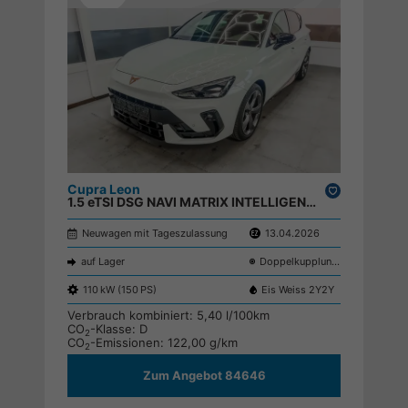
Cupra Leon
Drucken,
1.5 eTSI DSG NAVI MATRIX INTELLIGENT DRIVE KEYLESS SHZ RFK ;
parken
Neuwagen mit Tageszulassung
13.04.2026
auf Lager
Doppelkupplungsgetriebe (DSG)
110 kW (150 PS)
Eis Weiss 2Y2Y
Verbrauch kombiniert:
5,40 l/100km
CO
-Klasse:
D
2
CO
-Emissionen:
122,00 g/km
2
Zum Angebot 84646