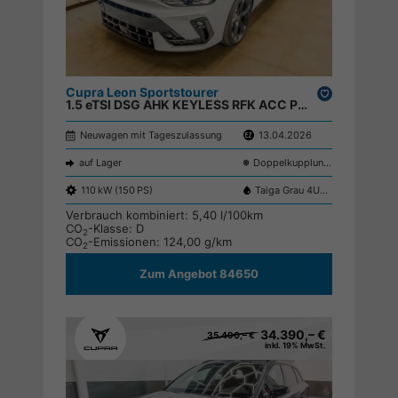
Cupra Leon Sportstourer
Drucken,
1.5 eTSI DSG AHK KEYLESS RFK ACC PDC SHZ ;
parken
Neuwagen mit Tageszulassung
13.04.2026
auf Lager
Doppelkupplungsgetriebe (DSG)
110 kW (150 PS)
Taiga Grau 4U4U
Verbrauch kombiniert:
5,40 l/100km
CO
-Klasse:
D
2
CO
-Emissionen:
124,00 g/km
2
Zum Angebot 84650
34.390,– €
35.490,– €
inkl. 19% MwSt.