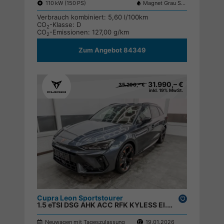
110 kW (150 PS)
Magnet Grau S7S7
Verbrauch kombiniert:
5,60 l/100km
CO
-Klasse:
D
2
CO
-Emissionen:
127,00 g/km
2
Zum Angebot 84349
31.990,– €
35.290,– €
inkl. 19% MwSt.
Cupra Leon Sportstourer
Drucken,
1.5 eTSI DSG AHK ACC RFK KYLESS El.Heckklappe ;
parken
Neuwagen mit Tageszulassung
19.01.2026