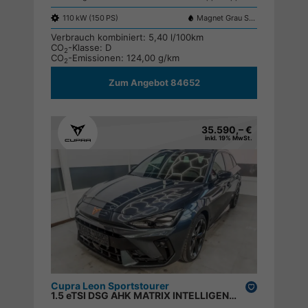
110 kW (150 PS)
Magnet Grau S7S7
Verbrauch kombiniert:
5,40 l/100km
CO
-Klasse:
D
2
CO
-Emissionen:
124,00 g/km
2
Zum Angebot 84652
35.590,– €
inkl. 19% MwSt.
Cupra Leon Sportstourer
Drucken,
1.5 eTSI DSG AHK MATRIX INTELLIGENT DRIVE KEYLESS RFK ACC PDC SHZ ;
parken