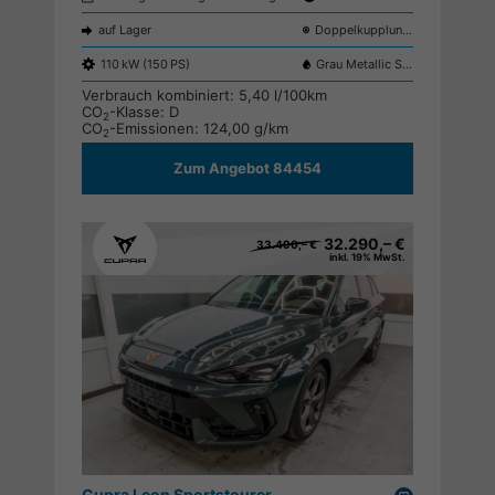
auf Lager
Doppelkupplungsgetriebe (DSG)
110 kW (150 PS)
Grau Metallic S7S7
Verbrauch kombiniert:
5,40 l/100km
CO
-Klasse:
D
2
CO
-Emissionen:
124,00 g/km
2
Zum Angebot 84454
32.290,– €
33.490,– €
inkl. 19% MwSt.
Cupra Leon Sportstourer
Drucken,