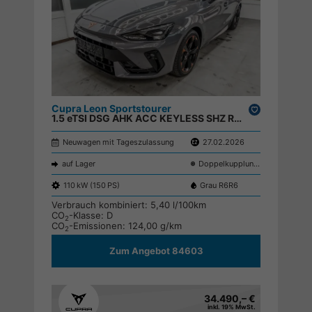
Cupra Leon Sportstourer
Drucken,
1.5 eTSI DSG AHK ACC KEYLESS SHZ RFK ;
parken
Neuwagen mit Tageszulassung
27.02.2026
auf Lager
Doppelkupplungsgetriebe (DSG)
110 kW (150 PS)
Grau R6R6
Verbrauch kombiniert:
5,40 l/100km
CO
-Klasse:
D
2
CO
-Emissionen:
124,00 g/km
2
Zum Angebot 84603
34.490,– €
inkl. 19% MwSt.