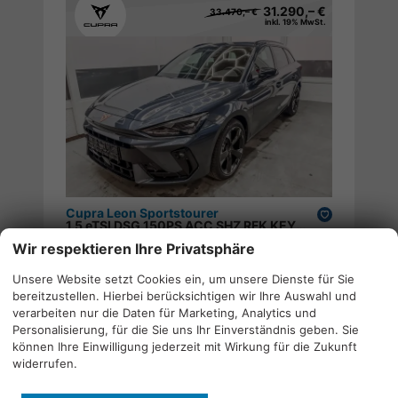
31.290,– €
33.470,– €
inkl. 19% MwSt.
Cupra Leon Sportstourer
Drucken,
1.5 eTSI DSG 150PS ACC SHZ RFK KEYLESS ;
parken
Wir respektieren Ihre Privatsphäre
Neuwagen mit Tageszulassung
02.12.2025
Unsere Website setzt Cookies ein, um unsere Dienste für Sie
auf Lager
Doppelkupplungsgetriebe (DSG)
bereitzustellen. Hierbei berücksichtigen wir Ihre Auswahl und
110 kW (150 PS)
Magnet Grau S7S7
verarbeiten nur die Daten für Marketing, Analytics und
Personalisierung, für die Sie uns Ihr Einverständnis geben. Sie
Verbrauch kombiniert:
5,40 l/100km
können Ihre Einwilligung jederzeit mit Wirkung für die Zukunft
CO
-Klasse:
D
2
CO
-Emissionen:
123,00 g/km
widerrufen.
2
Zum Angebot 84438