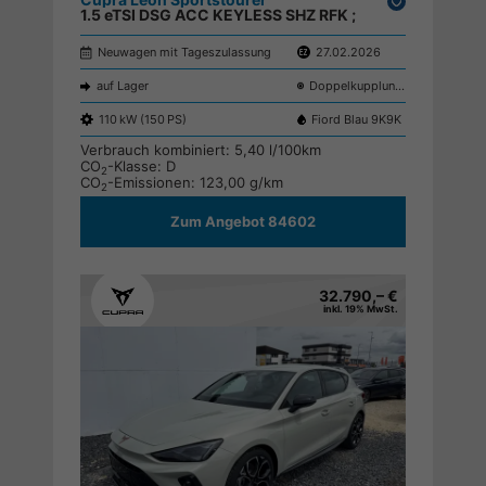
1.5 eTSI DSG ACC KEYLESS SHZ RFK ;
parken
Neuwagen mit Tageszulassung
27.02.2026
auf Lager
Doppelkupplungsgetriebe (DSG)
110 kW (150 PS)
Fiord Blau 9K9K
Verbrauch kombiniert:
5,40 l/100km
CO
-Klasse:
D
2
CO
-Emissionen:
123,00 g/km
2
Zum Angebot 84602
32.790,– €
inkl. 19% MwSt.