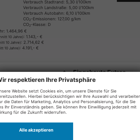
Verbrauch Stadtrand:
5,30 l/100km
Verbrauch Landstraße:
5,00 l/100km
Verbrauch Autobahn:
6,10 l/100km
CO
-Emissionen:
127,00 g/km
2
CO
-Klasse:
D
2
hr:
1.464,96 €
:
1.143,- €
nitt 10 Jahre)
:
2.714,62 €
itt 10 Jahre)
:
4.191,- €
tt 10 Jahre)
Eingebaute Extras
ir respektieren Ihre Privatsphäre
Innen
nsere Website setzt Cookies ein, um unsere Dienste für Sie
Klimaanlage
ereitzustellen. Hierbei berücksichtigen wir Ihre Auswahl und verarbeite
ur die Daten für Marketing, Analytics und Personalisierung, für die Sie
Lederlenkrad
ns Ihr Einverständnis geben. Sie können Ihre Einwilligung jederzeit mit
irkung für die Zukunft widerrufen.
Infotainment & Kommunikati
10,25 Zoll Radio NAVIGATON
Alle akzeptieren
CarPlay