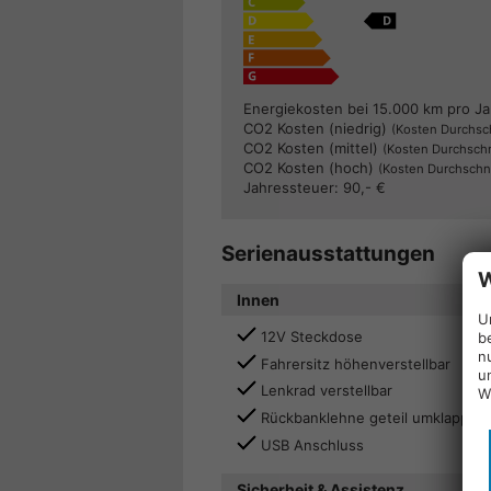
Energiekosten bei 15.000 km pro Ja
CO2 Kosten (niedrig)
(Kosten Durchsch
CO2 Kosten (mittel)
(Kosten Durchschn
CO2 Kosten (hoch)
(Kosten Durchschni
Jahressteuer:
90,- €
Serienausstattungen
W
Innen
U
12V Steckdose
b
n
Fahrersitz höhenverstellbar
u
Lenkrad verstellbar
W
Rückbanklehne geteil umklappbar
USB Anschluss
Sicherheit & Assistenz