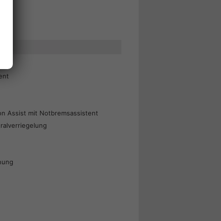
ung
ent
on Assist mit Notbremsassistent
ralverriegelung
nung
hrhinweis
erfahrzeug