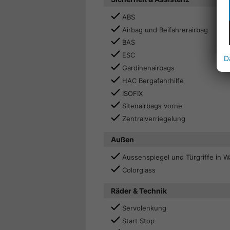
ABS
Airbag und Beifahrerairbag
BAS
ESC
D
Gardinenairbags
HAC Bergafahrhilfe
ISOFIX
Sitenairbags vorne
Zentralverriegelung
Außen
Aussenspiegel und Türgriffe in 
Colorglass
Räder & Technik
Servolenkung
Start Stop