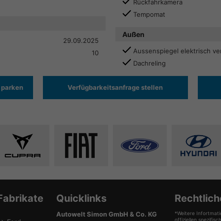
Rückfahrkamera
Tempomat
Außen
29.09.2025
Aussenspiegel elektrisch ve
10
Dachreling
 parken
Verfügbarkeitsanfrage stellen
Alle
Alle
Alle
Alle
Fahrzeuge
Fahrzeuge
Fahrzeuge
Fahrze
von
von
von
von
Cupra
Fiat
Ford
Hyunda
anzeigen
anzeigen
anzeigen
anzeig
Fabrikate
Quicklinks
Rechtlich
Autowelt Simon GmbH & Co. KG
*Weitere Infortmati
offiziellen spezif