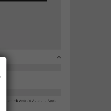
n
on
 System mit Android Auto und Apple