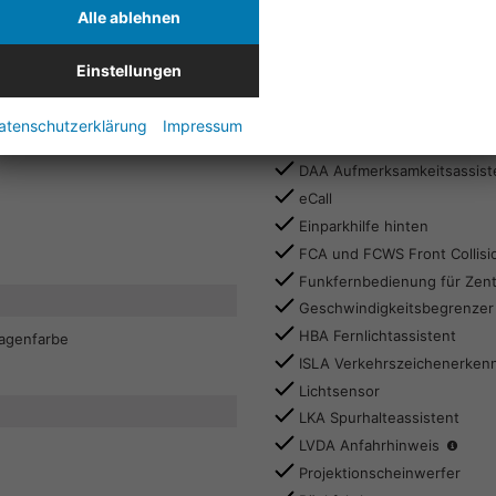
Bluetooth mit Sprachsteuer
Alle ablehnen
Bordcomputer
Multifunktionslenkrad
Einstellungen
Sicherheit & Assistenz
atenschutzerklärung
Impressum
Alarmanlage
DAA Aufmerksamkeitsassist
eCall
Einparkhilfe hinten
FCA und FCWS Front Collisi
Funkfernbedienung für Zent
Geschwindigkeitsbegrenzer
HBA Fernlichtassistent
Wagenfarbe
ISLA Verkehrszeichenerken
Lichtsensor
LKA Spurhalteassistent
LVDA Anfahrhinweis
Anfa
Vord
Projektionscheinwerfer