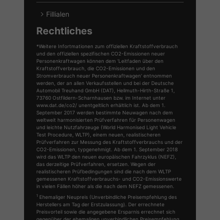
Fillialen
Rechtliches
*Weitere Infortmationen zum offiziellen Kraftstoffverbrauch
und den offiziellen spezifischen CO2-Emissionen neuer
Personenkraftwagen können dem 'Leitfaden über den
Kraftstoffverbrauch, die CO2-Emissionen und den
Stromverbrauch neuer Personenkraftwagen' entnommen
werden, der an allen Verkaufsstellen und bei der Deutsche
Automobil Treuhand GmbH (DAT), Hellmuth-Hirth-Straße 1,
73760 Ostfildern-Scharnhausen bzw. im Internet unter
www.dat.de/co2/ unentgeltlich erhältlich ist. Ab dem 1.
September 2017 werden bestimmte Neuwagen nach dem
weltweit harmonisierten Prüfverfahren für Personenwagen
und leichte Nutzfahrzeuge (World Harmonised Light Vehicle
Test Procedure, WLTP), einem neuen, realistischeren
Prüfverfahren zur Messung des Kraftstoffverbrauchs und der
CO2-Emissionen, typgenehmigt. Ab dem 1. September 2018
wird das WLTP den neuen europäischen Fahrzyklus (NEFZ),
das derzeitige Prüfverfahren, ersetzen. Wegen der
realistischeren Prüfbedingungen sind die nach dem WLTP
gemessenen Kraftstoffverbrauchs- und CO2-Emissionswerte
in vielen Fällen höher als die nach dem NEFZ gemessenen.
1
Ehemaliger Neupreis (Unverbindliche Preisempfehlung des
Herstellers am Tag der Erstzulassung). Der errechnete
Preisvorteil sowie die angegebene Ersparnis errechnet sich
gegenüber der ehemaligen unverbindlichen Preisempfehlung