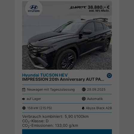
38.880,– €
41.870,– €
inkl. 19% MwSt.
Hyundai TUCSON HEV
Drucken,
IMPRESSION 20th Anniversary AUT PANO 360 ACC KRELL NAVI PDC RFK SHZ HUD ;
parken
Neuwagen mit Tageszulassung
29.09.2025
auf Lager
Automatik
158 kW (215 PS)
Abyss Black A2B
Verbrauch kombiniert:
5,90 l/100km
CO
-Klasse:
D
2
CO
-Emissionen:
133,00 g/km
2