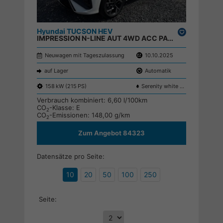
Hyundai TUCSON HEV
Drucken,
IMPRESSION N-LINE AUT 4WD ACC PANO ECS 360 KRELL MATRIX ;
parken
Neuwagen mit Tageszulassung
10.10.2025
auf Lager
Automatik
158 kW (215 PS)
Serenity white Pearl W6H
Verbrauch kombiniert:
6,60 l/100km
CO
-Klasse:
E
2
CO
-Emissionen:
148,00 g/km
2
Zum Angebot 84323
Datensätze pro Seite:
10
20
50
100
250
Seite: