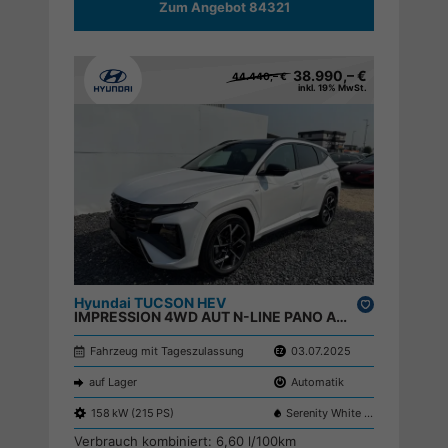
Zum Angebot 84321
38.990,– €
44.440,– €
inkl. 19% MwSt.
Hyundai TUCSON HEV
Drucken,
IMPRESSION 4WD AUT N-LINE PANO ACC ECC 360 KRELL HUD SHZ ;
parken
Fahrzeug mit Tageszulassung
03.07.2025
auf Lager
Automatik
158 kW (215 PS)
Serenity White W6H
Verbrauch kombiniert:
6,60 l/100km