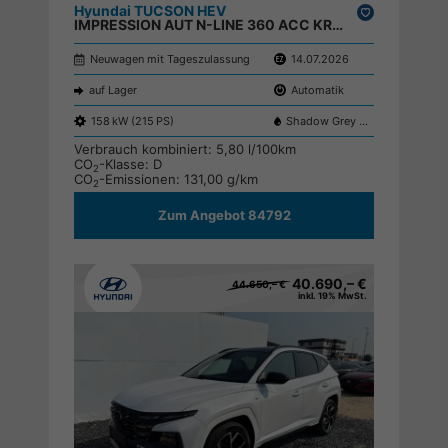
Hyundai TUCSON HEV
Drucken,
IMPRESSION AUT N-LINE 360 ACC KRELL RSPA MATRIX ;
parken
Neuwagen mit Tageszulassung
14.07.2026
auf Lager
Automatik
158 kW (215 PS)
Shadow Grey TKG
Verbrauch kombiniert:
5,80 l/100km
CO
-Klasse:
D
2
CO
-Emissionen:
131,00 g/km
2
Zum Angebot 84792
40.690,– €
44.650,– €
inkl. 19% MwSt.