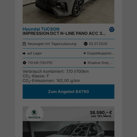
Hyundai TUCSON
Drucken,
IMPRESSION DCT N-LINE PANO ACC 360 KRELL NAVI SHZ ;
parken
Neuwagen mit Tageszulassung
02.07.2026
auf Lager
Doppelkupplungsgetriebe (DSG)
110 kW (150 PS)
Shadow Grey TKG
Verbrauch kombiniert:
7,10 l/100km
CO
-Klasse:
F
2
CO
-Emissionen:
162,00 g/km
2
Zum Angebot 84790
38.590,– €
inkl. 19% MwSt.