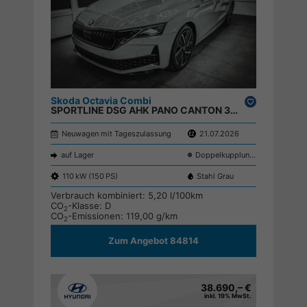
Skoda Octavia Combi
Drucken,
SPORTLINE DSG AHK PANO CANTON 360 SHZ KEYLESS ACC ;
parken
Neuwagen mit Tageszulassung
21.07.2026
auf Lager
Doppelkupplungsgetriebe (DSG)
110 kW (150 PS)
Stahl Grau
Verbrauch kombiniert:
5,20 l/100km
CO
-Klasse:
D
2
CO
-Emissionen:
119,00 g/km
2
Zum Angebot 84814
38.690,– €
inkl. 19% MwSt.