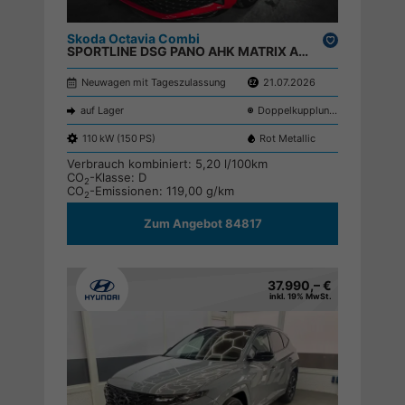
Skoda Octavia Combi
Drucken,
SPORTLINE DSG PANO AHK MATRIX ACC SHZ RFK ;
parken
Neuwagen mit Tageszulassung
21.07.2026
auf Lager
Doppelkupplungsgetriebe (DSG)
110 kW (150 PS)
Rot Metallic
Verbrauch kombiniert:
5,20 l/100km
CO
-Klasse:
D
2
CO
-Emissionen:
119,00 g/km
2
Zum Angebot 84817
37.990,– €
inkl. 19% MwSt.