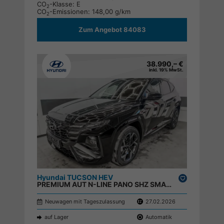
CO
-Klasse:
E
2
CO
-Emissionen:
148,00 g/km
2
Zum Angebot 84083
38.990,– €
inkl. 19% MwSt.
Hyundai TUCSON HEV
Drucken,
PREMIUM AUT N-LINE PANO SHZ SMART KEY ACC ;
parken
Neuwagen mit Tageszulassung
27.02.2026
auf Lager
Automatik