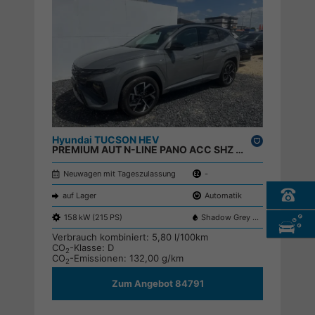
Hyundai TUCSON HEV
Drucken,
PREMIUM AUT N-LINE PANO ACC SHZ NAVI RFK ;
parken
Neuwagen mit Tageszulassung
-
auf Lager
Automatik
158 kW (215 PS)
Shadow Grey TKG
Verbrauch kombiniert:
5,80 l/100km
CO
-Klasse:
D
2
CO
-Emissionen:
132,00 g/km
2
Zum Angebot 84791