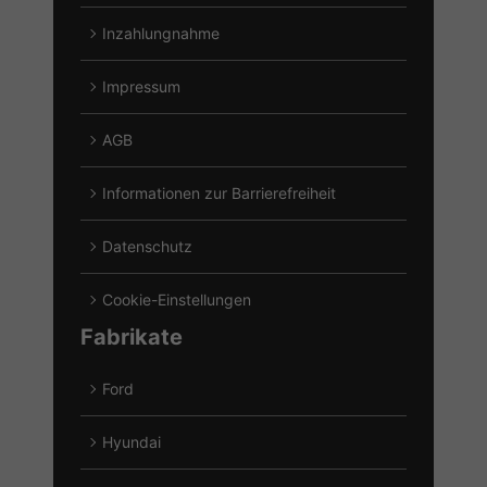
Inzahlungnahme
Impressum
AGB
Informationen zur Barrierefreiheit
Datenschutz
Cookie-Einstellungen
Fabrikate
Ford
Alle
Fahrzeuge
Hyundai
von
Alle
Ford
Fahrzeuge