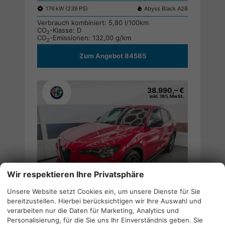
176 kW (239 PS)
Abyss Black A2B
Verbrauch kombiniert:
5,80 l/100km
CO
-Klasse:
D
2
CO
-Emissionen:
132,00 g/km
2
Zum Angebot 84585
38.990,– €
inkl. 19% MwSt.
Wir respektieren Ihre Privatsphäre
Unsere Website setzt Cookies ein, um unsere Dienste für Sie
bereitzustellen. Hierbei berücksichtigen wir Ihre Auswahl und
Alfa Romeo Stelvio
Drucken,
verarbeiten nur die Daten für Marketing, Analytics und
SPRINT 2.2 Multijet AUT AWD NAVI ACC KEYLESS RFK ;
parken
Personalisierung, für die Sie uns Ihr Einverständnis geben. Sie