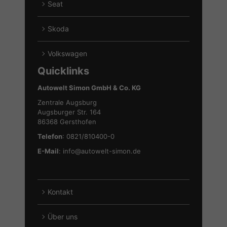
Seat
anzeigen
von
Alle
Hyundai
Fahrzeuge
Skoda
anzeigen
von
Alle
Seat
Fahrzeuge
Volkswagen
anzeigen
von
Alle
Quicklinks
Skoda
Fahrzeuge
anzeigen
von
Autowelt Simon GmbH & Co. KG
Volkswagen
Zentrale Augsburg
anzeigen
Augsburger Str. 164
86368 Gersthofen
Telefon
: 0821/810400-0
E-Mail
:
info@autowelt-simon.de
Kontakt
Über uns